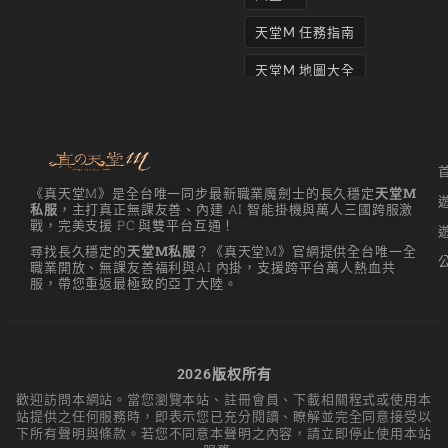
天堂M 任務指南
天堂M 地圖大全
天堂M妖精
天堂M 打寶
天堂M 攻略
《真天堂M》是全台唯一同步最新職業魔劍士的長久穩定
天堂M
私服
，主打真正無課友善、內建 AI 智能掛機與萬人三國跨服激
天堂M攻略
戰，完美支援 PC 與雙平台互通！
尋找長久穩定的
天堂M私服
？《真天堂M》官網提供全台唯一全
天堂M 無課
職業開放、無課友善福利與AI 內掛，支援跨平台萬人熱血共
服，帶您重返最極致的亞丁大陸。
天堂M私服上線
天堂M 練功點
天堂M 職業推薦
2026版权所有
歡迎訪問本網站。當您瀏覽本站、註冊會員、下載相關程式或使用本
天堂M職業推薦
站提供之任何服務時，即表示您已充分閱讀、瞭解並完全同意接受以
下所有聲明與條款。若您不同意本聲明之內容，請立即停止使用本站