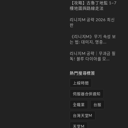
動
【攻略】古魯丁地監 1~7
15 7
樓地圖與路線走法
月,
2025
리니지M 공략 2026 최신
神話
판
突破
裝備
《리니지M》무기 속성 보
活動
는 법: 대미지, 명중...
新增
리니지M 공략｜무과금 필
商城-
독! 블루 다이아를 모...
活動
神話
『防
熱門搜尋標簽
具突
上線時間
破秘
伺服器合併通知
全職業
台服
台灣天堂M
天堂M