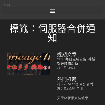
標籤：伺服器合併通
知
近期文章
2025
2025每日更新公告 -神話
每日
突破裝備活動
15 7 月, 2025
更新
公告
熱門推薦
-神
리니지 M 요정 육성 완벽
話突
가이드: 스탯 분배...
破裝
天堂M新手安裝教學
備活