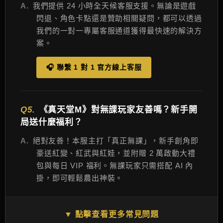
A.
我們提供 24 小時全天候客服支援。無論是遊戲
閃退、角色卡點還是贊助相關疑問，都可以透過
我們的一對一專屬客服通道獲得最快速的解決方
案。
🎧 聯繫 1 對 1 官方線上客服
Q5.
《真天堂M》對無課玩家友善嗎？新手開
局送什麼福利？
A.
絕對友善！本服主打「真正無課」，新手創角即
豪送紅變、紅武與紅娃，並附贈 2 萬啟動大禮
包與每日 VIP 福利。無課玩家只需搭配 AI 內
掛，即可輕鬆農出神裝。
▼ 點擊查看更多常見問題