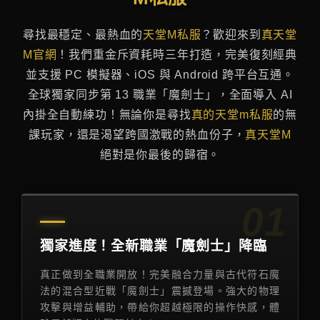
尋找最穩定、最熱血的
天堂M私服
？歡迎來到
真天堂
M官網
！我們重金斥資耗時三年打造，完美復刻經典
並支援 PC 模擬器、iOS 與 Android 跨平台互通。
全球獨家同步第 13 職業「魔劍士」，全面導入 AI
內掛全自動練功！無論你是尋找
真的天堂m私服
的無
課玩家，還是渴望跨國激戰的熱血份子，
真天堂M
絕對是你最後的歸宿。
01
獨家進度！全新職業「魔劍士」降臨
真正做到全職業開放！完美融合力量與古代符石魔
法的混合型近戰「魔劍士」震撼登場。強大的物理
攻擊與增益輔助，帶給你超越極限的操作快感，體