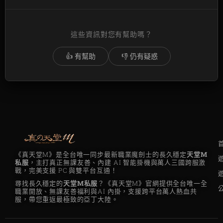
這些資訊對您有幫助嗎？
👍 有幫助
👎 仍有疑惑
《真天堂M》是全台唯一同步最新職業魔劍士的長久穩定
天堂M
私服
，主打真正無課友善、內建 AI 智能掛機與萬人三國跨服激
戰，完美支援 PC 與雙平台互通！
尋找長久穩定的
天堂M私服
？《真天堂M》官網提供全台唯一全
職業開放、無課友善福利與AI 內掛，支援跨平台萬人熱血共
服，帶您重返最極致的亞丁大陸。