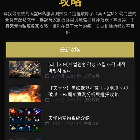
攻略
尋找最硬核的
天堂M私服
實測數據？這裡收錄了《真天堂M》最完整的
全職業配點教學、無課玩家掛機路線與地監打寶掉落表。掌握第一手
真天堂m私服
獨家攻略，讓你在亞丁大陸的每一次自動練功都效率百
倍！
最新攻略
[리니지M]마법인형 각성 스킬 조각 제작
마법서 정리
27 7 月 2026
技巧攻略
【天堂M】黑妖武器推薦｜+9幽爪、+7
破爪、+5魔爪實測分析與選擇攻略
27 7 月 2026
技巧攻略
天堂M聖物系統介紹
15 7 月 2026
遊戲介紹