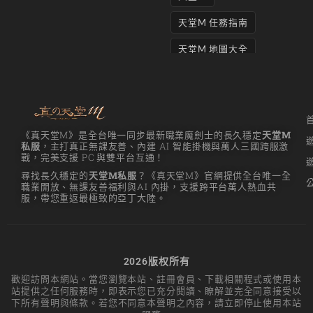
天堂M 任務指南
天堂M 地圖大全
天堂M妖精
天堂M 打寶
天堂M 攻略
《真天堂M》是全台唯一同步最新職業魔劍士的長久穩定
天堂M
私服
，主打真正無課友善、內建 AI 智能掛機與萬人三國跨服激
天堂M攻略
戰，完美支援 PC 與雙平台互通！
尋找長久穩定的
天堂M私服
？《真天堂M》官網提供全台唯一全
天堂M 無課
職業開放、無課友善福利與AI 內掛，支援跨平台萬人熱血共
服，帶您重返最極致的亞丁大陸。
天堂M私服上線
天堂M 練功點
天堂M 職業推薦
2026版权所有
歡迎訪問本網站。當您瀏覽本站、註冊會員、下載相關程式或使用本
天堂M職業推薦
站提供之任何服務時，即表示您已充分閱讀、瞭解並完全同意接受以
下所有聲明與條款。若您不同意本聲明之內容，請立即停止使用本站