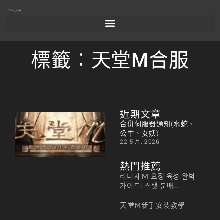
標籤：天堂M合服
近期文章
合併
合併伺服器通知(水蛇、
伺服
公牛、女妖)
22 5 月, 2026
器通
知
熱門推薦
(水
리니지 M 요정 육성 완벽
蛇、
가이드: 스탯 분배...
公
天堂M新手安裝教學
牛、