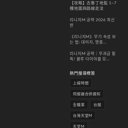
女
【攻略】古魯丁地監 1~7
妖)
樓地圖與路線走法
22 5
月,
리니지M 공략 2026 최신
2026
판
合服
《리니지M》무기 속성 보
時間
는 법: 대미지, 명중...
2026
年5
리니지M 공략｜무과금 필
月27
독! 블루 다이아를 모...
日 中
午12
點關
熱門搜尋標簽
服，
上線時間
伺服器合併通知
全職業
台服
台灣天堂M
天堂M