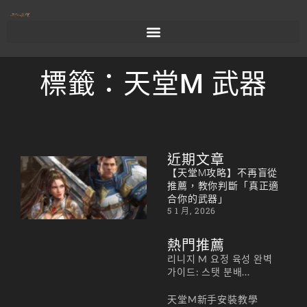
標籤：天堂M 武器
近期文章
【天
【天堂M攻略】不再盲從
堂M
推薦，教你判斷「真正適
合你的武器」
攻
5 1 月, 2026
略】
不再
熱門推薦
盲從
리니지 M 요정 육성 완벽
推
가이드: 스탯 분배...
薦，
天堂M新手安裝教學