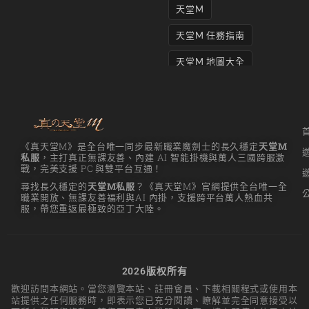
好”
天堂M
的讨
论永
天堂M 任務指南
远不
天堂M 地圖大全
天堂M妖精
天堂M 打寶
天堂M 攻略
《真天堂M》是全台唯一同步最新職業魔劍士的長久穩定
天堂M
私服
，主打真正無課友善、內建 AI 智能掛機與萬人三國跨服激
天堂M攻略
戰，完美支援 PC 與雙平台互通！
尋找長久穩定的
天堂M私服
？《真天堂M》官網提供全台唯一全
天堂M 無課
職業開放、無課友善福利與AI 內掛，支援跨平台萬人熱血共
服，帶您重返最極致的亞丁大陸。
天堂M私服上線
天堂M 練功點
天堂M 職業推薦
2026版权所有
歡迎訪問本網站。當您瀏覽本站、註冊會員、下載相關程式或使用本
天堂M職業推薦
站提供之任何服務時，即表示您已充分閱讀、瞭解並完全同意接受以