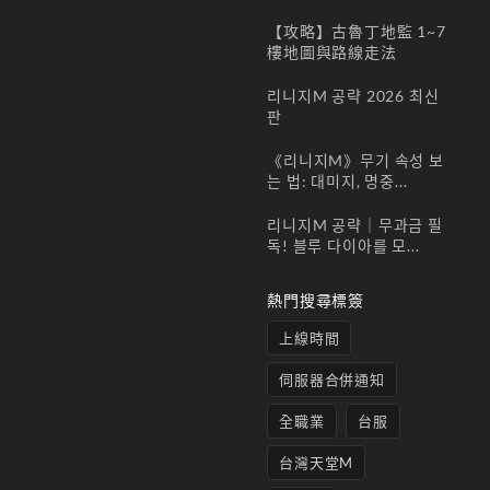
教你
判斷
【攻略】古魯丁地監 1~7
樓地圖與路線走法
「真
正適
리니지M 공략 2026 최신
合你
판
的武
《리니지M》무기 속성 보
器」
는 법: 대미지, 명중...
5 1
月,
리니지M 공략｜무과금 필
2026
독! 블루 다이아를 모...
在
《天
熱門搜尋標簽
堂
M》
上線時間
里，
关于
伺服器合併通知
“哪
一把
全職業
台服
武器
台灣天堂M
最