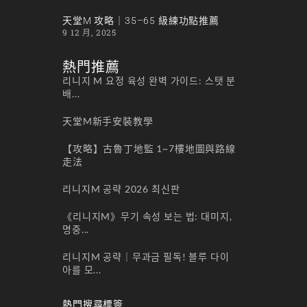
天堂M 攻略｜35–65 級練功點推薦
9 12 月, 2025
熱門推薦
리니지 M 요정 육성 완벽 가이드: 스탯 분
배...
天堂M新手安裝教學
【攻略】古魯丁地監 1~7樓地圖與路線
走法
리니지M 공략 2026 최신판
《리니지M》무기 속성 보는 법: 대미지,
명중...
리니지M 공략｜무과금 필독! 블루 다이
아를 모...
熱門搜尋標簽