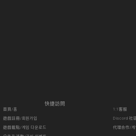
快捷訪問
首頁/홈
1:1客服
遊戲註冊/회원가입
Discord 社
遊戲載點/게임 다운로드
代理合作/게