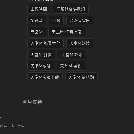
上線時間
伺服器合併通知
全職業
台服
台灣天堂M
天堂M
天堂M 任務指南
天堂M 地圖大全
天堂M妖精
天堂M 打寶
天堂M 攻略
天堂M攻略
天堂M 無課
天堂M私服上線
天堂M 練功點
天堂M 職業推薦
天堂M職業推薦
天堂M裝備推薦
客戶支持
天堂M 騎士
天堂M騎士
區
天堂M 騎士攻略
技能組合
임 파트너 모집
歐林挑戰
私服
角色推薦