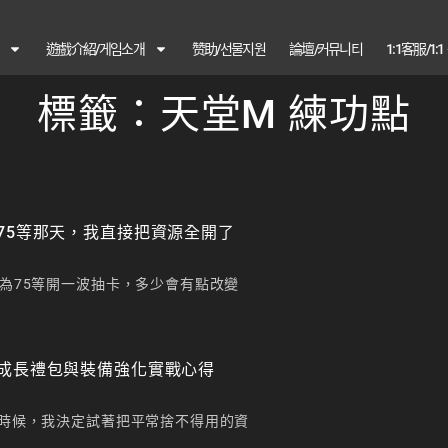
遊戲介紹/게임소개
赞助/선물지원
論壇/커뮤니티
1:1客服/1:
標籤：天堂M 練功點
75等那天，我直接把資源全開了
為75等開一波抽卡，多少會有點改變
成長禮包與裝備強化實戰心得
時候，我決定試著把平常捨不得用的資