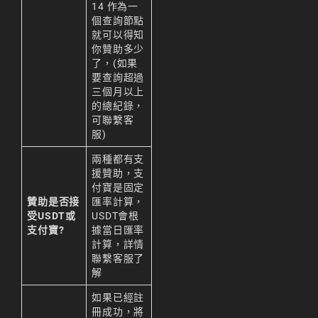
14 作為一
個查詢節點
就可以得知
你贊助多少
了，(如果
要查詢超過
三個月以上
的總紀錄，
可聯繫
客
服
)
兩種都有支
援贊助，支
付寶是固定
贊助是否接
匯率計算，
受USDT或
USDT會根
支付寶?
據當日匯率
計算，詳情
聯繫
客服
了
解
如果已經註
冊成功，將