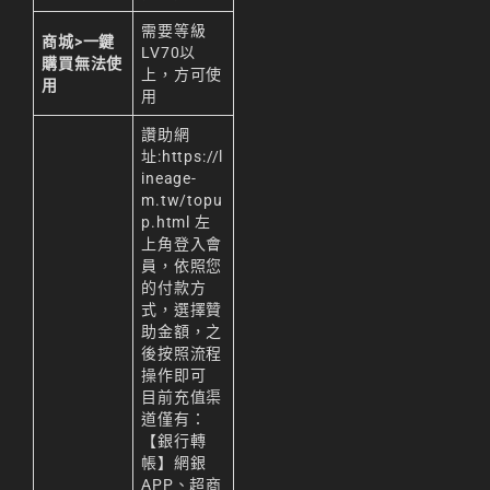
需要等級
商城>一鍵
LV70以
購買無法使
上，方可使
用
用
讚助網
址:
https://l
ineage-
m.tw/topu
p.html
左
上角登入會
員，依照您
的付款方
式，選擇贊
助金額，之
後按照流程
操作即可
目前充值渠
道僅有：
【銀行轉
帳】網銀
APP、超商