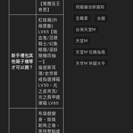
【覺醒反王
伺服器合併通知
肯恩】
全職業
台服
紅娃箱(升
級獎勵)
台灣天堂M
LV65【吸
血鬼/范德
天堂M
騎士/幻象
眼魔/巫妖
天堂M 任務指南
新手禮包其
隨機四抽
他箱子幾等
一】
天堂M 地圖大全
才可以開？
倫提斯耳
環/史奈普
天堂M妖精
戒指選擇箱
LV50，光
天堂M 打寶
之皮夾克/
光之肩甲選
天堂M 攻略
擇箱 LV60
天堂M攻略
布袋戲變
身、娃娃
天堂M 無課
創角之後，
天堂M私服上線
等待整點或