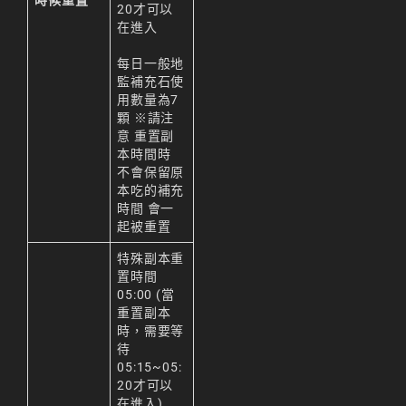
時候重置
20才可以
在進入
每日一般地
監補充石使
用數量為7
顆 ※請注
意 重置副
本時間時
不會保留原
本吃的補充
時間 會一
起被重置
特殊副本重
置時間
05:00 (當
重置副本
時，需要等
待
05:15~05:
20才可以
在進入)