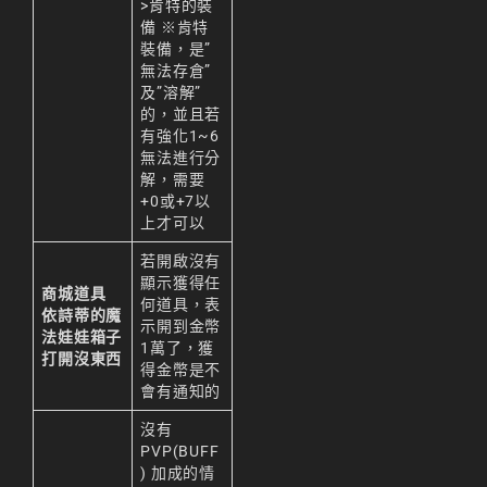
>肯特的裝
備 ※肯特
裝備，是”
無法存倉”
及”溶解”
的，並且若
有強化1~6
無法進行分
解，需要
+0或+7以
上才可以
若開啟沒有
顯示獲得任
商城道具
何道具，表
依詩蒂的魔
示開到金幣
法娃娃箱子
1萬了，獲
打開沒東西
得金幣是不
會有通知的
沒有
PVP(BUFF
) 加成的情