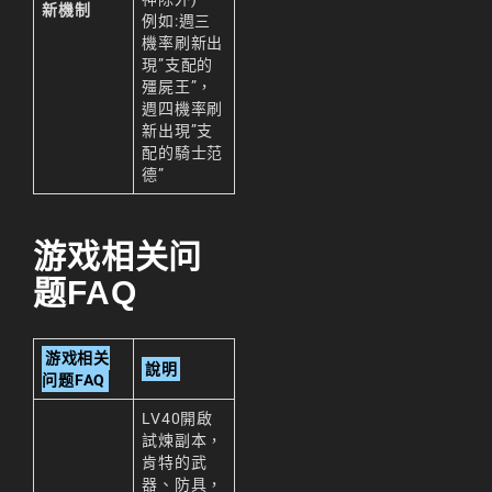
新機制
例如:週三
機率刷新出
現”支配的
殭屍王”，
週四機率刷
新出現”支
配的騎士范
德”
游戏相关问
题FAQ
游戏相关
說明
问题FAQ
LV40開啟
試煉副本，
肯特的武
器、防具，