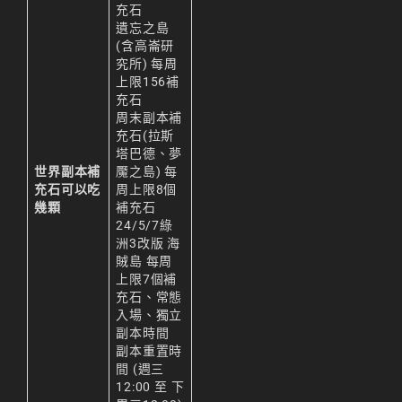
充石
遺忘之島
(含高崙研
究所) 每周
上限156補
充石
周末副本補
充石(拉斯
塔巴德、夢
世界副本補
魘之島) 每
充石可以吃
周上限8個
幾顆
補充石
24/5/7綠
洲3改版 海
賊島 每周
上限7個補
充石、常態
入場、獨立
副本時間
副本重置時
間 (週三
12:00 至 下