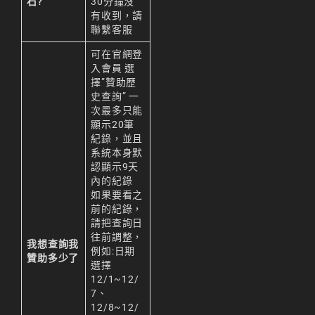
石?
30分鐘沒
有收到，請
聯繫
客服
可在官網登
入會員 選
擇”贊助歷
史查詢” 一
次最多只能
顯示20筆
紀錄，並且
系統本身默
認顯示9天
內的紀錄
如果要看之
前的紀錄，
請把查詢日
往前調整，
我想查詢我
例如:日期
贊助多少了
選擇
12/1~12/
7、
12/8~12/