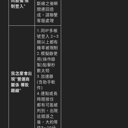
同設備 限
斷線之後瞬
制登入”
間連回造
成，請聯繫
客服
處理
1.同IP多帳
號登入 2~3
開以上都有
機率被限制
2.模擬器使
用(操作錄
製)點擊秒
數太短
我怎麼會出
3.加速器
現”營運商
(含助手軟
關係 導致
件)
踢線”
4.連點或長
時間按住
都有可能被
判別，出現
這錯誤之
後，大約等
待5~10分