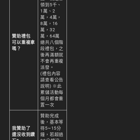
領到5千、
1萬、2
萬，4萬，
8萬，16
萬，32
贊助禮包
萬，64萬
可以重複拿
總共八個階
嗎？
段禮包，之
後再滿額就
不會再重複
派發。
(禮包內容
請查看公告
說明) ※此
累儲活動每
個月都會重
置一次
贊助完成
後，基本等
我贊助了
待5~15分
還沒收到鑽
鐘，若超過