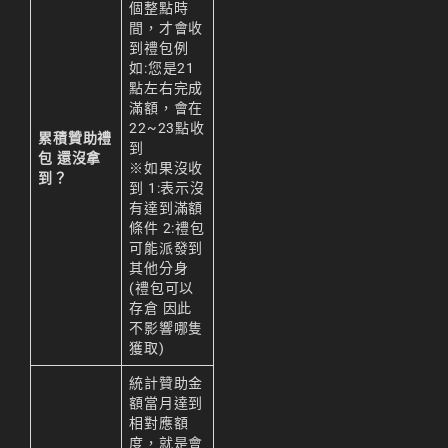
個整點時
리니지M 업데이트
間，才會收
到禮包例
리니지M 요정
如:您是21
리니지M 장비 추천
點左右完成
滿額，會在
리니지M 직업 추천
22~23點收
累積贊助禮
到
包 還沒拿
리니지M 클래스 체인
※如果沒收
到？
지 뇌신
到 1:表示沒
有達到滿額
리니지M 파밍
條件 2:禮包
可能派發到
서버-합병-공지
其他分身
(禮包可以
存倉 因此
不影響哪隻
獲取)
統計贊助金
額當月達到
相對應額
度，就是會