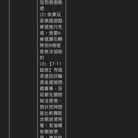
加到遊戲帳
號
(2).如果玩
家搞錯遊戲
帳號進行充
值，想要A
帳號鑽石轉
移到B帳號
是無法協助
的
(3).【7-11
超商】充值
渠道因詐騙
資金風險問
題嚴重，目
前都先關閉
無法使用，
預計短時間
是比較難配
合開放使用
喔，若後續
有開放使
用，會在論