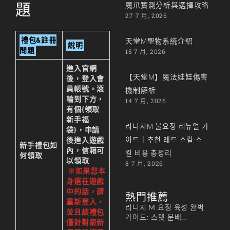
題
魔爪實測分析與選擇攻略
27 7 月, 2026
禮包&註冊
天堂M聖物系統介紹
說明
問題
15 7 月, 2026
進入
官網
【天堂M】魔法娃娃傷害
後，登入會
員帳號。滾
機制解析
輪到下方，
14 7 月, 2026
有個{領取
新手福
리니지M 불요정 리뉴얼 가
袋}，申請
이드｜추천 레드 스킬·스
後進入遊戲
新手禮包如
內，信箱可
킬 비용 총정리
何領取
以領取
8 7 月, 2026
※如果您本
身還在遊戲
中的話，請
熱門推薦
重新登入，
리니지 M 요정 육성 완벽
並且該禮包
가이드: 스탯 분배...
僅針對最新