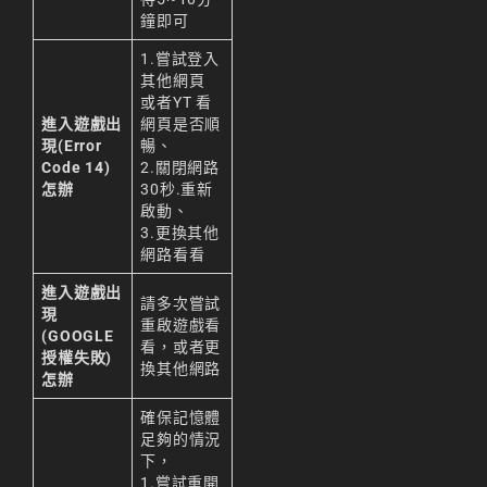
鐘即可
1.嘗試登入
其他網頁
或者YT 看
進入遊戲出
網頁是否順
現(Error
暢、
Code 14)
2.關閉網路
怎辦
30秒.重新
啟動、
3.更換其他
網路看看
進入遊戲出
請多次嘗試
現
重啟遊戲看
(GOOGLE
看，或者更
授權失敗)
換其他網路
怎辦
確保記憶體
足夠的情況
下，
1.嘗試重開