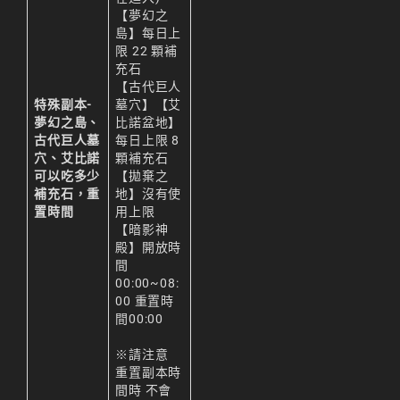
【夢幻之
島】每日上
限 22 顆補
充石
【古代巨人
特殊副本-
墓穴】【艾
夢幻之島、
比諾盆地】
古代巨人墓
每日上限 8
穴、艾比諾
顆補充石
可以吃多少
【拋棄之
補充石，重
地】沒有使
置時間
用上限
【暗影神
殿】開放時
間
00:00~08:
00 重置時
間00:00
※請注意
重置副本時
間時 不會