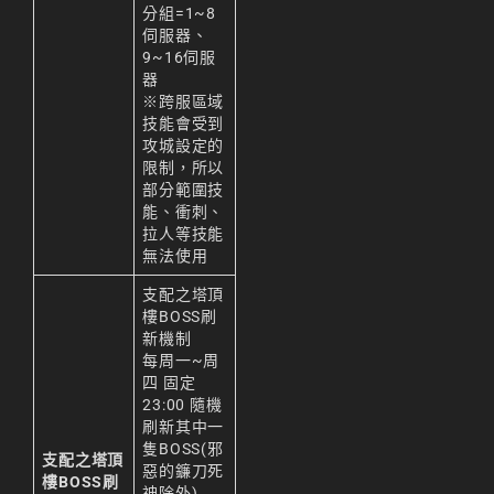
分組=1~8
伺服器、
9~16伺服
器
※跨服區域
技能會受到
攻城設定的
限制，所以
部分範圍技
能、衝刺、
拉人等技能
無法使用
支配之塔頂
樓BOSS刷
新機制
每周一~周
四 固定
23:00 隨機
刷新其中一
隻BOSS(邪
支配之塔頂
惡的鐮刀死
樓BOSS刷
神除外)