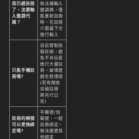
我已經註冊
無法補輸入
了，怎麼輸
邀請碼，僅
入邀請代
能重新註冊
碼？
時，在
註冊
介面
最下方
進行輸入
目前管制信
箱註冊，避
免不肖玩家
進行大量註
只能手機註
冊，破壞遊
冊嗎?
戲生態環境
(若有開放
信箱註冊
將另行公
告)
手機號/信
註冊的帳號
箱號，一經
可以更換綁
註冊綁定，
定嗎?
無法變更其
他綁定