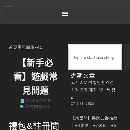
首頁
常見問題FAQ
【新手必
看】遊戲常
近期文章
[리니지M]마법인형 각성
見問題
스킬 조각 제작 마법서 정
리
06/06/2025
27 7 月, 2026
常見問題FAQ
【天堂M】黑妖武器推薦
禮包&註冊問
｜+9幽爪、+7破爪、+5