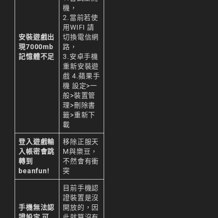
機，
2.當前若使
用WIFI 請
安裝遊戲出
切換電信網
現7000mb
路，
記憶體不足
3.安卓手機
重新安裝遊
戲 4.蘋果手
機 設定>一
般>裝置管
理>刪除書
籤>重新下
載
登入遊戲輸
移除正服天
入帳密會跳
M與樂豆，
轉到
不然會有衝
beanfun!
突
目前手機認
證裝置是沒
手機無法認
開放的，因
證設定 可
此就算沒有