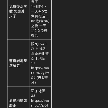
況下，
免費復活次
1~85等，
數 怎麼減
一天有5次
少了
免費復活，
86級(含86)
之後 一天
是2次免費
復活
限制LV40
以上 進入
舊奇岩地監
亞丁地圖
舊奇岩地監
17
怎麼走
https://mo
rk.ro/2yPv
S#
(自製影
片)
亞丁地圖
38
烈焰地監怎
https://reu
麼走
rl.cc/7pOl