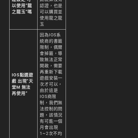
以使用”龍
認證，也是
之龍玉”嗎
可以購買並
使用龍之龍
玉
因為IOS系
統商的書籤
限制，偶爾
會掉籤，導
致無法正常
開啟，需要
再重新下載
IOS點選遊
遊戲安裝一
戲 出現”天
次才可以，
堂M 無法
由於這是
再使用”
IOS商限
制，我們無
法控制的問
題，該情況
有可能一個
月會出現
1~2次不均