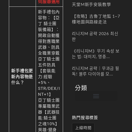
伺服器適用
天堂M新手安裝教學
新手禮包內
【攻略】古魯丁地監 1~7
容物：【亞
樓地圖與路線走法
丁 騎士團
裝備箱】：
리니지M 공략 2026 최신
開啟自動獲
판
得對應職業
武器、防具
《리니지M》무기 속성 보
全職業穿戴
는 법: 대미지, 명중...
亞丁騎士團
五件防具
리니지M 공략｜무과금 필
新手禮包更
【套裝能
독! 블루 다이아를 모...
新內容物是
力:經驗
什么？
+5%、
分類
STR/DEX/I
NT+1】
亞丁騎士團
專屬職業武
帳號註冊 / 회원가입
遊戲下載 / 다운로드
最新公告 / 공지사항
遊戲介紹/게임소개
合作夥伴 / 파트너
器【武器技
熱門搜尋標簽
能:騎士團
之魂10%】
上線時間
英雄-變身