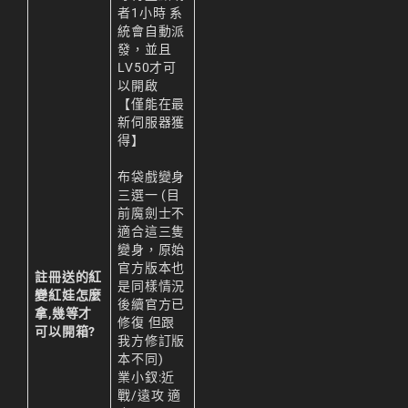
者1小時 系
天堂M 練功點
統會自動派
發，並且
天堂M 職業推薦
LV50才可
以開啟
天堂M職業推薦
【僅能在最
新伺服器獲
天堂M裝備推薦
得】
天堂M 騎士
布袋戲變身
三選一 (目
天堂M騎士
前魔劍士不
適合這三隻
天堂M 騎士攻略
變身，原始
官方版本也
技能組合
註冊送的紅
是同樣情況
變紅娃怎麼
後續官方已
歐林挑戰
私服
拿,幾等才
修復 但跟
可以開箱?
角色推薦
遊戲
我方修訂版
本不同)
리니지M
業小釵:近
戰/遠攻 適