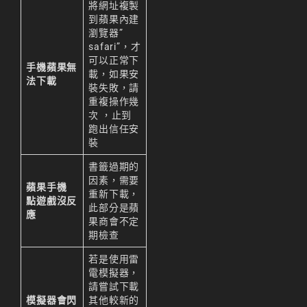
將網址複製
到蘋果內建
瀏覽器”
safari”，才
可以正常下
手機蘋果無
載，如果安
法下載
裝失敗，請
重複操作幾
次 ，止到
跑出信任安
裝
書籤過期的
因素，需要
蘋果手機
重新下載，
點遊戲沒反
此部分是蘋
應
果商會不定
期檢查
若是使用雷
電模擬器，
請嘗試下載
模擬器會閃
其他較新的