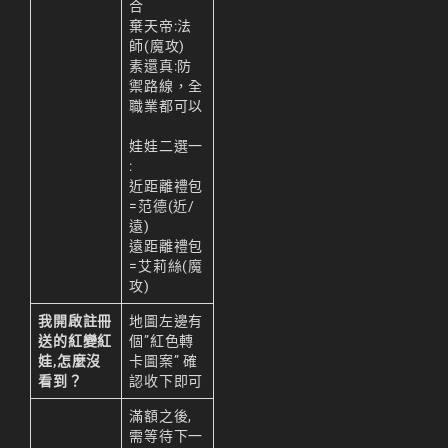
리니지M 공략
合
棄天帝:法
리니지m 광전사
師(魔攻)
素還真:防
리니지M 뇌신 전직 공
禦路線，全
략
職業都可以
리니지M 마검사 전직
娃娃二選一
:
리니지M 무과금
近距離禮包
=范德(近/
리니지M 무기
遠)
遠距離禮包
리니지M 바하
=艾莉絲(魔
攻)
리니지M 사냥
我開啟註冊
地圖左邊有
리니지M 사냥터
送的紅變紅
個”紅色轉
娃,怎麼沒
卡圖案” 確
리니지M 신입 가이드
看到？
認收下即可
리니지M 아덴 생존 가
滿額之後,
이드
需等待下一