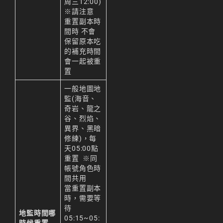
周三12:00)
※請注意
重置副本時
間時 不會
保留原本吃
的補充時間
會一起被重
置
一般地圖地
監(海音、
奇岩、龍之
谷、烈焰、
異界、黑暗
修練)，每
天05:00點
重置 ※同
帳號角色時
間共用
當重置副本
時，需要等
待
地監時間哪
05:15~05: