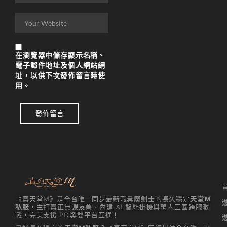
리니지m 광전사
리니지M 뇌신 전직 공
략
在
瀏覽器
中儲存顯示名稱、
리니지M 마검사 전직
電子郵件地址及個人網站網
리니지M 무과금
址，以供下次發佈留言時使
用。
리니지M 무기
리니지M 바하
發佈留言
리니지M 사냥
리니지M 사냥터
리니지M 신입 가이드
리니지M 아덴 생존 가
《真天堂M》是全台唯一同步最新職業魔劍士的長久穩定
天堂M
이드
私服
，主打真正無課友善、內建 AI 智能掛機與萬人三國跨服激
戰，完美支援 PC 與雙平台互通！
리니지M 업데이트