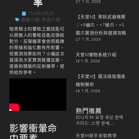
率
27 7 月, 2026
15/06/2023
【天堂M】黑妖武器推薦
遊戲介紹
,
防具介紹
｜+9幽爪、+7破爪、+5
暗黑騎士的暈眩之鏡技能可
魔爪實測分析與選擇攻略
以將敵人的暈眩技能反彈給
27 7 月, 2026
對方，反彈機率會依照盾牌
的等級和強化數有所影響，
但實測效果如何？小編這次
天堂M聖物系統介紹
直接為大家實測裝備反盾、
15 7 月, 2026
提盾和精盾的反射機率，提
供給你參考。
【天堂M】魔法娃娃傷害
機制解析
14 7 月, 2026
熱門推薦
리니지 M 요정 육성 완벽
가이드: 스탯 분배...
影響衝暈命
天堂M新手安裝教學
中要素