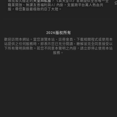
尋找長久穩定的
天堂M私服
？《真天堂M》官網提供全台唯一全
職業開放、無課友善福利與AI 內掛，支援跨平台萬人熱血共
리니지M 요정
服，帶您重返最極致的亞丁大陸。
리니지M 장비 추천
리니지M 직업 추천
2026版权所有
리니지M 클래스 체인
歡迎訪問本網站。當您瀏覽本站、註冊會員、下載相關程式或使用本
지 뇌신
站提供之任何服務時，即表示您已充分閱讀、瞭解並完全同意接受以
下所有聲明與條款。若您不同意本聲明之內容，請立即停止使用本站
리니지M 파밍
服務。
서버-합병-공지