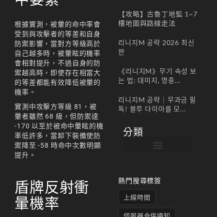
【攻略】古魯丁地監 1~7
樓地圖與路線走法
根據實測，被暈的命中率會
受到與攻擊者的等差和自身
리니지M 공략 2026 최신
防禦影響，當對方等級高於
판
自己越多時，被暈眩的機率
會相對提升，不過自身的防
《리니지M》무기 속성 보
禦越高時，即使存在相當大
는 법: 대미지, 명중...
的等差都能有效降低被暈的
機率。
리니지M 공략｜무과금 필
實測中攻擊方等級 81，被
독! 블루 다이아를 모...
暈者雖然 68 級，但防禦達
-170 以至於被命中暈眩的機
分類
率低許多，當卸下裝備使防
禦降至 -58 時命中次數明顯
提升。
帳號註冊 / 회원가입
遊戲下載 / 다운로드
最新公告 / 공지사항
遊戲介紹/게임소개
合作夥伴 / 파트너
熱門搜尋標簽
盾牌反射衝
上線時間
暈機率
伺服器合併通知