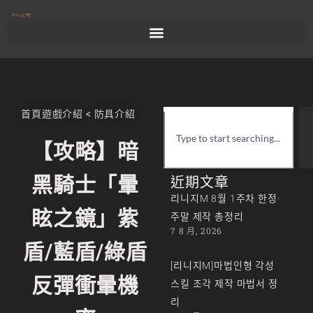
首頁
遊戲介紹
<
防具介紹
【攻略】暗
黑騎士「暈
近期文章
리니지M 8월 1주차 한정·
眩之鏡」紫
주말 제작 총정리
7 8 月, 2026
盾/藍盾/綠盾
[리니지M]마법인형 각성
反彈衝暈機
스킬 조각 제작 마법서 정
리