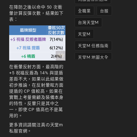
在降防之後以命中 50 次衝
全職業
台服
暈計算反彈次數，結果如下
表：
台灣天堂M
天堂M
天堂M 任務指南
天堂M 地圖大全
在衝暈反射方面，最高階的
天堂M妖精
+5 祝福反盾為 14% 與提盾
差距不大，如果以此結果做
天堂M 打寶
初步推論，在反射暈眩方面
提盾的 CP 值較高，如果在
天堂M 攻略
實戰上考量需顧及裝備本身
的特性，反暈只是其中之
天堂M攻略
一，即使 CP 值高也不是萬
天堂M 無課
用的。
更多資訊請關注
真の天堂m
天堂M私服上線
私服官網
。