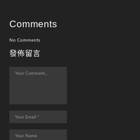
天堂M 練功點
天堂M 職業推薦
Comments
天堂M職業推薦
天堂M裝備推薦
No Comments
天堂M 騎士
發佈留言
天堂M騎士
天堂M 騎士攻略
技能組合
歐林挑戰
私服
角色推薦
遊戲
리니지M
리니지M 공략