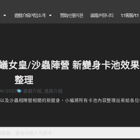
遊戲介紹/게임소개
赞助/선물지원
論壇/커뮤니티
1:1客服/1:
蟻女皇/沙蟲陣營 新變身卡池效
整理
06/2022
遊戲介紹
,
道具介紹
皇以及沙蟲相陣營相關的新變身，小編將所有卡池內容整理出來給各位
精盜賊、聖地的矮人弓箭手