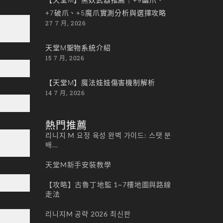
+7破爪、+5魔爪實測分析與選擇攻略
27 7 月, 2026
天堂M聖物系統介紹
15 7 月, 2026
【天堂M】魔法娃娃傷害機制解析
14 7 月, 2026
熱門推薦
리니지 M 요정 육성 완벽 가이드: 스탯 분
배...
天堂M新手安裝教學
【攻略】古魯丁地監 1~7樓地圖與路線
走法
리니지M 공략 2026 최신판