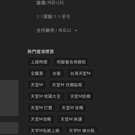
論壇/커뮤니티
1:1客服/1:1 문의
合作夥伴 / 파트너
熱門搜尋標簽
上線時間
伺服器合併通知
全職業
台服
台灣天堂M
天堂M
天堂M 任務指南
天堂M 地圖大全
天堂M妖精
天堂M 打寶
天堂M 攻略
天堂M攻略
天堂M 無課
天堂M私服上線
天堂M 練功點