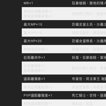
MR+1
狂暴槍騎、聖地的矮
無視近距離減傷+1
地獄死亡騎士、憎惡
無視遠距離減傷+1
最大MP+10
巨蟻女皇士兵、沙蟲
最大HP+10
強盜弓箭手、強盜頭
最大HP+20
巨蟻女皇隊長、沙蟲
無視遠距迴避+1
妖魔弓箭手、德雷克
近距離命中+1
妖魔、狂暴槍騎、聖
近距離傷害+1
聖地的矮人槍兵、聖
遠距離傷害+1
遠距離傷害+1
布雷哲、冥法軍王 海
無視近距離迴避+1
黃金史雷弗、布魯迪卡
PVP遠距離傷害+1
死亡騎士、甘特、惡
無視遠距離閃避+1
潘朵拉、莉茲