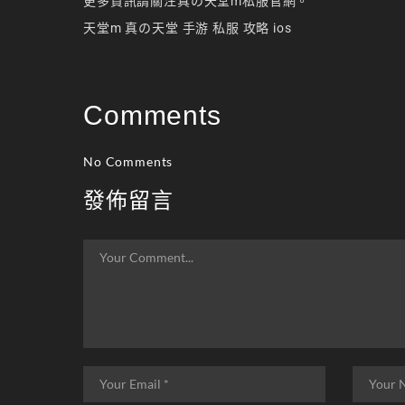
更多資訊請關注
真の天堂m私服
官網。
天堂m 真の天堂 手游 私服 攻略 ios
Comments
No Comments
發佈留言