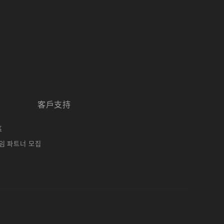
天堂M 職業推薦
天堂M職業推薦
天堂M裝備推薦
天堂M 騎士
天堂M騎士
天堂M 騎士攻略
技能組合
歐林挑戰
私服
角色推薦
客戶支持
遊戲
리니지M
리니지M 공략
리니지m 광전사
區
임 파트너 모집
리니지M 뇌신 전직 공략
리니지M 마검사 전직
리니지M 무과금
리니지M 무기
리니지M 바하
리니지M 사냥
리니지M 사냥터