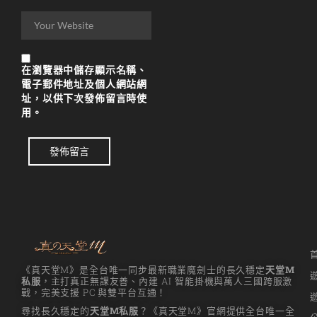
在
瀏覽器
中儲存顯示名稱、
電子郵件地址及個人網站網
址，以供下次發佈留言時使
用。
發佈留言
《真天堂M》是全台唯一同步最新職業魔劍士的長久穩定
天堂M
私服
，主打真正無課友善、內建 AI 智能掛機與萬人三國跨服激
戰，完美支援 PC 與雙平台互通！
尋找長久穩定的
天堂M私服
？《真天堂M》官網提供全台唯一全