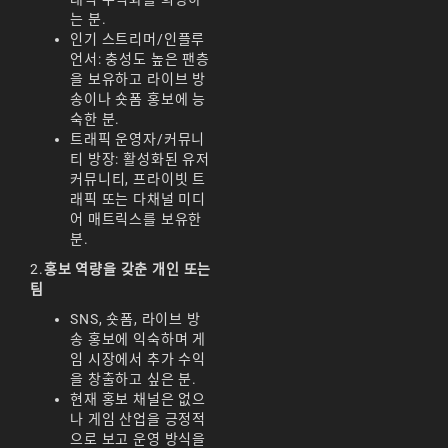
天堂M 練功點
는 분.
인기 스트리머/인플루
天堂M 職業推薦
언서: 충성도 높은 팬층
을 보유하고 라이브 방
天堂M職業推薦
송이나 숏폼 홍보에 능
숙한 분.
天堂M裝備推薦
트래픽 운영자/커뮤니
天堂M 騎士
티 방장: 활성화된 유저
커뮤니티, 프라이빗 트
天堂M騎士
래픽 또는 다채널 미디
어 매트릭스를 보유한
天堂M 騎士攻略
분.
2.
홍보 역량을 갖춘 개인 또는
技能組合
팀
歐林挑戰
私服
SNS, 숏폼, 라이브 방
송 홍보에 익숙하며 게
角色推薦
遊戲
임 시장에서 추가 수익
을 창출하고 싶은 분.
리니지M
현재 홍보 채널은 없으
나 게임 산업을 긍정적
리니지M 공략
으로 보고 운영 방식을