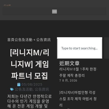
首頁
公告及活動
<
公告資訊
[리니지M/리
니지W] 게임
近期文章
리니지M 8월 1주차 한정·
파트너 모집
주말 제작 총정리
7 8 月, 2026
05/08/2025
公告及活動
,
公告資訊
[리니지M]마법인형 각성
저희는 다년간 안정적으로
스킬 조각 제작 마법서 정
다수의 인기 게임을 운영
리
해 온 전문 게임 개발 및