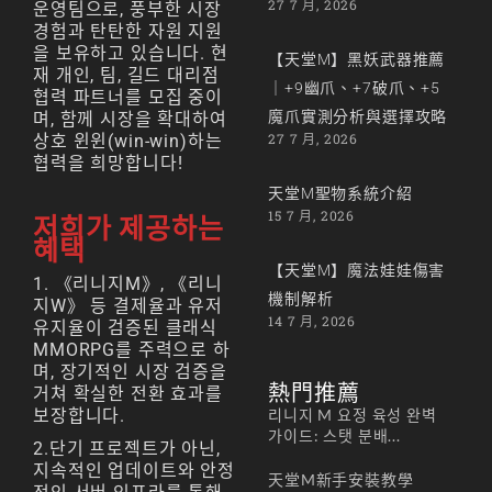
27 7 月, 2026
운영팀으로, 풍부한 시장
경험과 탄탄한 자원 지원
을 보유하고 있습니다. 현
【天堂M】黑妖武器推薦
재 개인, 팀, 길드 대리점
｜+9幽爪、+7破爪、+5
협력 파트너를 모집 중이
魔爪實測分析與選擇攻略
며, 함께 시장을 확대하여
27 7 月, 2026
상호 윈윈(win-win)하는
협력을 희망합니다!
天堂M聖物系統介紹
15 7 月, 2026
저희가 제공하는
혜택
【天堂M】魔法娃娃傷害
1. 《리니지M》, 《리니
機制解析
지W》 등 결제율과 유저
14 7 月, 2026
유지율이 검증된 클래식
MMORPG를 주력으로 하
며, 장기적인 시장 검증을
熱門推薦
거쳐 확실한 전환 효과를
보장합니다.
리니지 M 요정 육성 완벽
가이드: 스탯 분배...
2.단기 프로젝트가 아닌,
지속적인 업데이트와 안정
天堂M新手安裝教學