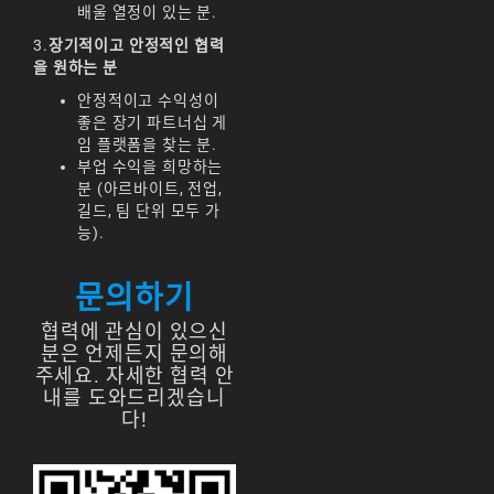
배울 열정이 있는 분.
리니지m 광전사
3.
장기적이고 안정적인 협력
리니지M 뇌신 전직 공
을 원하는 분
략
안정적이고 수익성이
리니지M 마검사 전직
좋은 장기 파트너십 게
임 플랫폼을 찾는 분.
리니지M 무과금
부업 수익을 희망하는
분 (아르바이트, 전업,
리니지M 무기
길드, 팀 단위 모두 가
능).
리니지M 바하
리니지M 사냥
문의하기
협력에 관심이 있으신
리니지M 사냥터
분은 언제든지 문의해
리니지M 신입 가이드
주세요. 자세한 협력 안
내를 도와드리겠습니
리니지M 아덴 생존 가
다!
이드
리니지M 업데이트