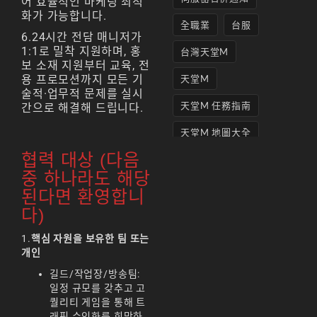
어 효율적인 마케팅 최적
화가 가능합니다.
全職業
台服
6.24시간 전담 매니저가
1:1로 밀착 지원하며, 홍
台灣天堂M
보 소재 지원부터 교육, 전
용 프로모션까지 모든 기
天堂M
술적·업무적 문제를 실시
天堂M 任務指南
간으로 해결해 드립니다.
天堂M 地圖大全
협력 대상 (다음
天堂M妖精
중 하나라도 해당
天堂M 打寶
된다면 환영합니
다)
天堂M 攻略
1.
핵심 자원을 보유한 팀 또는
天堂M攻略
개인
天堂M 無課
길드/작업장/방송팀:
일정 규모를 갖추고 고
天堂M私服上線
퀄리티 게임을 통해 트
래픽 수익화를 희망하