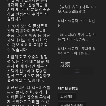
적인 서버 인프라를 통해
유저의 장기 활성화를 유
【攻略】古魯丁地監 1~7
지하며 파트너분들의 꾸준
樓地圖與路線走法
하고 안정적인 수익을 지
원합니다.
리니지M 공략 2026 최신
판
3.PC와 모바일 플랫폼을
완벽 지원하여 커뮤니티,
《리니지M》무기 속성 보
숏폼, 라이브 방송 등 어떤
는 법: 대미지, 명중...
채널에서도 기기 제한 없
이 홍보 효과를 극대화할
리니지M 공략｜무과금 필
수 있습니다.
독! 블루 다이아를 모...
4.업계 최고 수준의 경쟁
력 있는 수익 배분율을 제
分類
공하며, 체계적인 재무 시
스템과 신속하고 투명한
정산 프로세스로 안심하고
帳號註冊 / 회원가입
遊戲下載 / 다운로드
最新公告 / 공지사항
遊戲介紹/게임소개
合作夥伴 / 파트너
협력하실 수 있습니다.
5.전용 파트너 백오피스를
熱門搜尋標簽
통해 클릭, 전환, 수익 데
上線時間
이터를 실시간으로 투명하
게 확인하고 관리할 수 있
伺服器合併通知