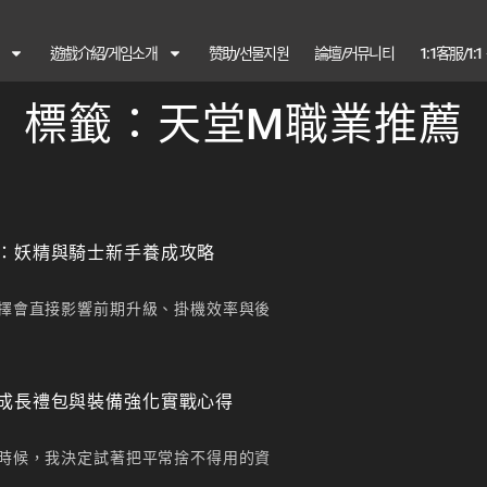
遊戲介紹/게임소개
赞助/선물지원
論壇/커뮤니티
1:1客服/1:
標籤：天堂M職業推薦
：妖精與騎士新手養成攻略
擇會直接影響前期升級、掛機效率與後
成長禮包與裝備強化實戰心得
時候，我決定試著把平常捨不得用的資