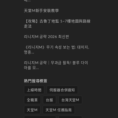
天堂M新手安裝教學
【攻略】古魯丁地監 1~7樓地圖與路線
走法
리니지M 공략 2026 최신판
《리니지M》무기 속성 보는 법: 대미지,
명중...
리니지M 공략｜무과금 필독! 블루 다이
아를 모...
熱門搜尋標簽
上線時間
伺服器合併通知
全職業
台服
台灣天堂M
天堂M
天堂M 任務指南