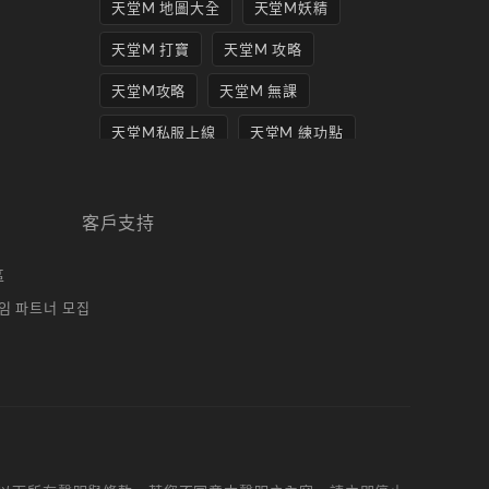
天堂M 地圖大全
天堂M妖精
天堂M 打寶
天堂M 攻略
天堂M攻略
天堂M 無課
天堂M私服上線
天堂M 練功點
天堂M 職業推薦
天堂M職業推薦
天堂M裝備推薦
客戶支持
天堂M 騎士
天堂M騎士
區
天堂M 騎士攻略
技能組合
임 파트너 모집
歐林挑戰
私服
角色推薦
遊戲
리니지M
리니지M 공략
리니지m 광전사
리니지M 뇌신 전직 공략