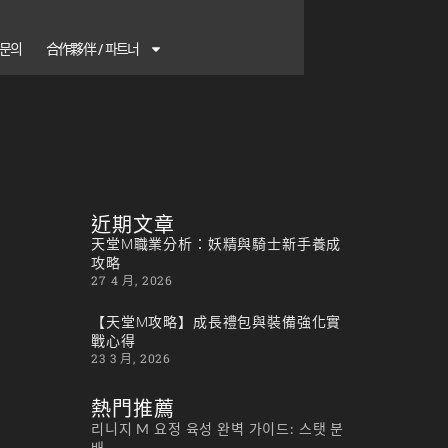
1 문의
合作夥伴 / 파트너
近期文章
天堂M職業分析：妖精與騎士新手養成
攻略
27 4 月, 2026
【天堂M攻略】成長禮包與裝備強化實
戰心得
23 3 月, 2026
熱門推薦
리니지 M 요정 육성 완벽 가이드: 스탯 분
배...