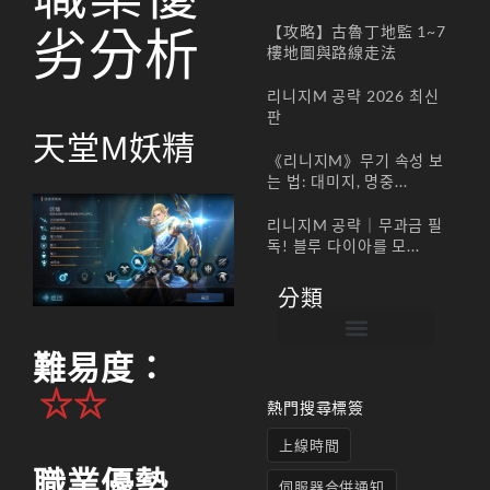
【攻略】古魯丁地監 1~7
劣分析
樓地圖與路線走法
리니지M 공략 2026 최신
판
天堂M妖精
《리니지M》무기 속성 보
는 법: 대미지, 명중...
리니지M 공략｜무과금 필
독! 블루 다이아를 모...
分類
難易度：
帳號註冊 / 회원가입
遊戲下載 / 다운로드
最新公告 / 공지사항
遊戲介紹/게임소개
合作夥伴 / 파트너
☆☆
熱門搜尋標簽
上線時間
職業優勢
伺服器合併通知