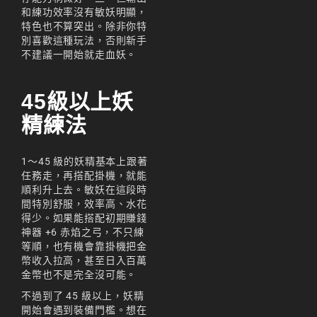
和練功效率沒有敏妖明顯，
리니지M 요정
特色也不算突出。除非你特
別喜歡這種玩法，否則新手
리니지M 장비 추천
不建議一開始就走血妖。
리니지M 직업 추천
45級以上妖
리니지M 클래스 체인
지 뇌신
精練法
리니지M 파밍
1～45 級的妖精基本上跟著
서버-합병-공지
任務走，再搭配掛機，就能
順利升上去。敏妖在這段時
間特別舒服，效率高、水花
得少。如果能搭配初期賺錢
神器 +6 赤焰之弓，不只練
等順，也有機會靠掛機把金
幣收入拉高，甚至日入百萬
金幣也不是完全沒可能。
不過到了 45 級以上，妖精
開始會遇到裝備門檻。想在