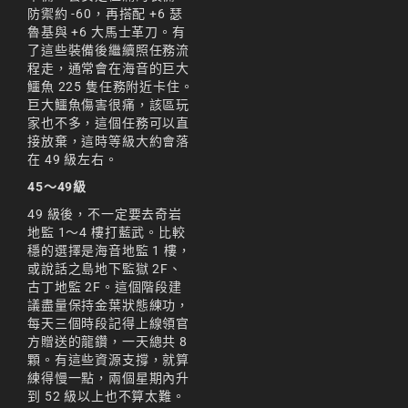
防禦約 -60，再搭配 +6 瑟
魯基與 +6 大馬士革刀。有
了這些裝備後繼續照任務流
程走，通常會在海音的巨大
鱷魚 225 隻任務附近卡住。
巨大鱷魚傷害很痛，該區玩
家也不多，這個任務可以直
接放棄，這時等級大約會落
在 49 級左右。
45～49級
49 級後，不一定要去奇岩
地監 1～4 樓打藍武。比較
穩的選擇是海音地監 1 樓，
或說話之島地下監獄 2F、
古丁地監 2F。這個階段建
議盡量保持金葉狀態練功，
每天三個時段記得上線領官
方贈送的龍鑽，一天總共 8
顆。有這些資源支撐，就算
練得慢一點，兩個星期內升
到 52 級以上也不算太難。