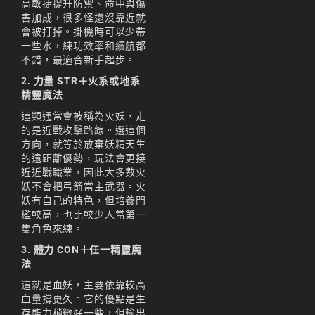
高敏捷提升防禦、命中與傷
리니지m 광전사
害加成，很多怪還沒靠近就
會被打掉。掛機時可以少帶
리니지M 뇌신 전직 공
一些水，練功效率和續航都
략
不錯，最適合新手起步。
리니지M 마검사 전직
2. 力量 STR＋火系或地系
精靈魔法
리니지M 무과금
這類通常會被稱為火妖，走
的是近戰攻擊路線。選這個
리니지M 무기
方向，就等於放棄妖精天生
리니지M 바하
的遠距離優勢，玩法會更接
近近戰職業，因此大多數火
리니지M 사냥
妖不會把弓箭當主武器。火
妖有自己的特色，但培養門
리니지M 사냥터
檻較高，也比較少人當第一
隻角色來練。
리니지M 신입 가이드
3. 體力 CON＋任一精靈魔
法
리니지M 아덴 생존 가
이드
這就是血妖，主要依靠較高
血量撐更久。它的優點是生
리니지M 업데이트
存能力稍微好一些，但輸出