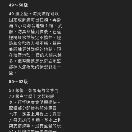
49～50級
49 級之後，每天流程可以
固定成解滿每日任務，再掛
滿 5 小時海音地監 1 樓。武
器、防具都補到位後，在這
裡喝紅水並設定不搶怪，經
驗和金幣收入都不錯，算是
兼顧練等與賺錢的地點。現
在海音地監 1 樓的人越來越
多，但整體還是比奇岩地監
那種人滿為患的情況舒服一
些。
50～52級
50 級後，如果有課金拿到
70 級白金騎士之類的變
身，打怪速度會明顯變快。
龍鑽部分即使有額外購買，
也不一定馬上用得上；靠官
方每天送的 8 顆，基本上也
夠支撐練等。沒有藍變的玩
家，打怪速度一定會慢一