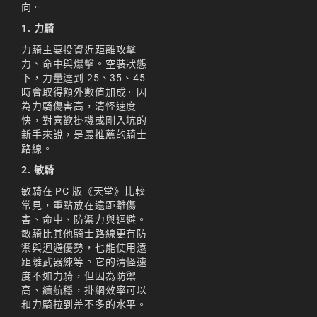
向。
1. 力騎
力騎主要投資近距離攻擊
力、命中與爆擊。空裝狀態
下，力量達到 25、35、45
時會取得額外數值加成。因
為力騎傷害高，清怪速度
快，對喜歡掛機或剛入坑的
新手來說，是最推薦的騎士
路線。
2. 敏騎
敏騎在 PC 版《天堂》比較
常見，重點放在遠距離傷
害、命中、防禦力與迴避。
敏騎比其他騎士路線更有防
禦與迴避優勢，也能使用遠
距離武器練等。它的清怪速
度不如力騎，但因為防禦
高、續航穩，掛網效率可以
和力騎拉到差不多的水平。