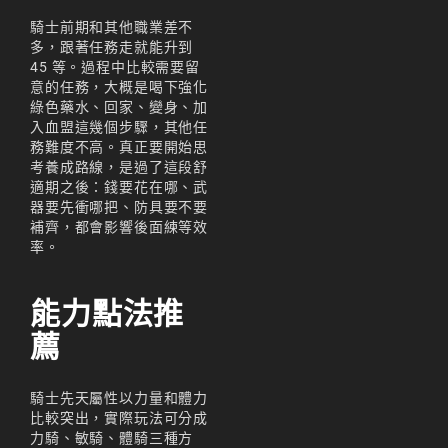
騎士前期和其他職業差不
多，跟著任務走就能升到
45 等。過程中比較需要留
意的任務，大概是喝下強化
綠色藥水、回家、變身、加
入血盟這幾個步驟，其他任
務難度不高。真正要開始思
考養成路線，是過了這段舒
適期之後：錢要花在哪、武
器要先衝哪把、防具要不要
補齊，都會影響後面練等效
率。
能力點法推
薦
騎士先天屬性以力量和體力
比較突出，實際玩法可分成
力騎、敏騎、體騎三種方