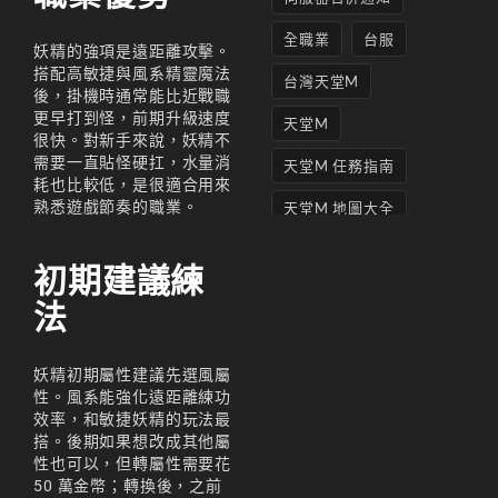
全職業
台服
妖精的強項是遠距離攻擊。
搭配高敏捷與風系精靈魔法
台灣天堂M
後，掛機時通常能比近戰職
更早打到怪，前期升級速度
天堂M
很快。對新手來說，妖精不
需要一直貼怪硬扛，水量消
天堂M 任務指南
耗也比較低，是很適合用來
熟悉遊戲節奏的職業。
天堂M 地圖大全
天堂M妖精
初期建議練
天堂M 打寶
法
天堂M 攻略
妖精初期屬性建議先選風屬
天堂M攻略
性。風系能強化遠距離練功
效率，和敏捷妖精的玩法最
天堂M 無課
搭。後期如果想改成其他屬
天堂M私服上線
性也可以，但轉屬性需要花
50 萬金幣；轉換後，之前