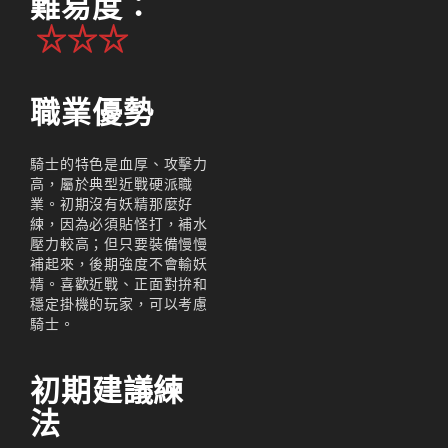
難易度：
☆☆☆
職業優勢
騎士的特色是血厚、攻擊力
高，屬於典型近戰硬派職
業。初期沒有妖精那麼好
練，因為必須貼怪打，補水
壓力較高；但只要裝備慢慢
補起來，後期強度不會輸妖
精。喜歡近戰、正面對拚和
穩定掛機的玩家，可以考慮
騎士。
初期建議練
法