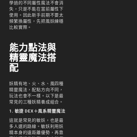
天堂M 練功點
學過的不同屬性魔法不會消
失，只是不能在當前屬性下
天堂M 職業推薦
使用。因此新手前期不要太
頻繁換屬性，先把風妖練穩
天堂M職業推薦
比較實際。
天堂M裝備推薦
能力點法與
天堂M 騎士
精靈魔法搭
天堂M騎士
配
天堂M 騎士攻略
技能組合
妖精有地、火、水、風四種
精靈魔法，配點方向不同，
歐林挑戰
私服
玩法也會不一樣。以下是最
常見的三種妖精養成組合。
角色推薦
遊戲
1. 敏捷 DEX＋風系精靈魔法
리니지M
這就是常見的敏妖，也是最
多人選的路線。敏妖利用妖
리니지M 공략
精本身的遠距離優勢，再靠