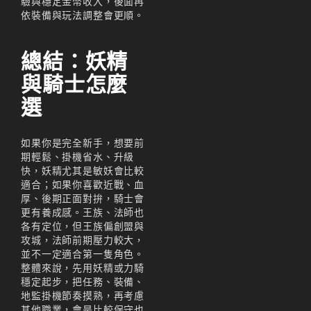
驗與穩定金幣收入，後面再
依裝備與玩法調整會更順。
總結：妖精
與騎士怎麼
選
如果你是完全新手，想要前
期輕鬆、掛機省水、升級
快，妖精尤其是敏妖會比較
適合；如果你喜歡近戰、血
厚、後期正面對拚，騎士會
更有養成感。王族、法師也
各有定位，但王族偏創盟與
攻城，法師前期壓力較大，
並不一定適合第一隻角色。
整體來說，先用妖精或力騎
穩定起步，把任務、裝備、
地監掛機節奏摸熟，再考慮
其他職業，會是比較保守也