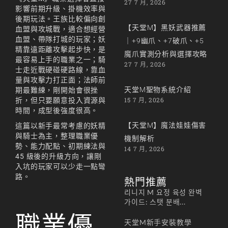
27 7 月, 2026
影響前期升級、掛機效率與
後期玩法。王族比較偏向創
【天堂M】黑妖武器推薦
血盟與攻城戰，適合想經營
血盟、帶隊打城的玩家；妖
｜+9幽爪、+7破爪、+5
精靠遠距離攻擊起步快，是
魔爪實測分析與選擇攻略
最容易上手的職業之一；騎
27 7 月, 2026
士走近戰硬碰硬路線，靠血
量與攻擊力打正面；法師前
天堂M聖物系統介紹
期最難練，剛開始會很挫
15 7 月, 2026
折，但只要願意投入資源與
時間，成型後強度很高。
【天堂M】魔法娃娃傷害
這篇以新手最常考慮的妖精
與騎士為主，整理職業優
機制解析
勢、能力配點、初期練法與
14 7 月, 2026
45 級後的升級方向，讓剛
入坑的玩家可以少走一點彎
路。
熱門推薦
리니지 M 요정 육성 완벽
가이드: 스탯 분배...
職業優
天堂M新手安裝教學