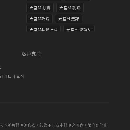
天堂M 打寶
天堂M 攻略
天堂M攻略
天堂M 無課
天堂M私服上線
天堂M 練功點
天堂M 職業推薦
天堂M職業推薦
天堂M裝備推薦
客戶支持
天堂M 騎士
天堂M騎士
區
天堂M 騎士攻略
技能組合
임 파트너 모집
歐林挑戰
私服
角色推薦
遊戲
리니지M
리니지M 공략
리니지m 광전사
리니지M 뇌신 전직 공략
以下所有聲明與條款。若您不同意本聲明之內容，請立即停止
리니지M 마검사 전직