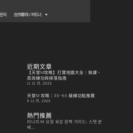
1 문의
合作夥伴 / 파트너
近期文章
【天堂M攻略】打寶地圖大全｜無課、
高效練功與掉落指南
11 12 月, 2025
天堂M 攻略｜35–65 級練功點推薦
9 12 月, 2025
熱門推薦
리니지 M 요정 육성 완벽 가이드: 스탯 분
배...