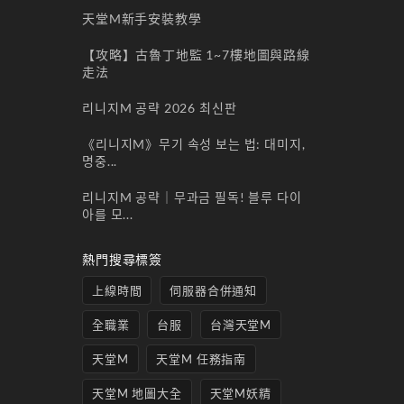
天堂M新手安裝教學
【攻略】古魯丁地監 1~7樓地圖與路線
走法
리니지M 공략 2026 최신판
《리니지M》무기 속성 보는 법: 대미지,
명중...
리니지M 공략｜무과금 필독! 블루 다이
아를 모...
熱門搜尋標簽
上線時間
伺服器合併通知
全職業
台服
台灣天堂M
天堂M
天堂M 任務指南
天堂M 地圖大全
天堂M妖精