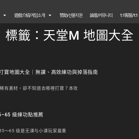
遊戲介紹/게임소개
赞助/선물지원
論壇/커뮤니티
1:1客服/1:
標籤：天堂M 地圖大全
打寶地圖大全｜無課、高效練功與掉落指南
稀有素材，卻不知道去哪裡打寶？本攻
5–65 級練功點推薦
35～65 级是无课与小课玩家最重