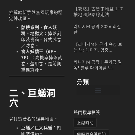
【攻略】古魯丁地監 1~7
推薦給新手與無課玩家的穩
樓地圖與路線走法
定練功區。
리니지M 공략 2026 최신
骷髏系列、食人妖
판
精、地獄犬
：掉落刻
印裝備箱、各式武卷
《리니지M》무기 속성 보
／防卷。
는 법: 대미지, 명중...
食人妖精王（6F–
7F）
：高機率掉落武
리니지M 공략｜무과금 필
卷、盔甲卷，是前期
독! 블루 다이아를 모...
重要資源。
分類
二、巨蟻洞
穴
帳號註冊 / 회원가입
遊戲下載 / 다운로드
最新公告 / 공지사항
遊戲介紹/게임소개
合作夥伴 / 파트너
熱門搜尋標簽
以打寶著名的經典地圖。
上線時間
巨蟻／巨大兵蟻
：刻
印裝備箱。
伺服器合併通知