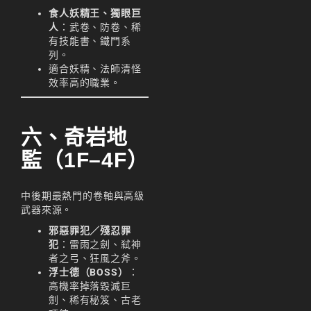
리니지m 광전사
食人妖精王、獨眼巨
人
：武卷、防卷、稀
리니지M 뇌신 전직 공
有技能書、鐵門系
략
列。
適合妖精、法師清怪
리니지M 마검사 전직
效率高的職業。
리니지M 무과금
리니지M 무기
六、奇岩地
監（1F–4F）
리니지M 바하
리니지M 사냥
中後期最熱門的卷軸與高級
리니지M 사냥터
武器來源。
邪惡罪犯／殘忍罪
리니지M 신입 가이드
犯
：雷雨之劍、弒神
者之弓、狂風之斧。
리니지M 아덴 생존 가
浮士德（BOSS）
：
이드
高機率掉落毀滅巨
劍、稀有秘笈、古老
리니지M 업데이트