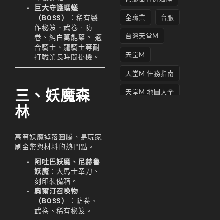
巨大守護螞蟻
全職業
台服
（BOSS）
：稀有製
作秘笈、武卷、防
台灣天堂M
卷、純白萬能藥。 適
合騎士、龍騎士等耐
天堂M
打職業長時間掛機。
天堂M 任務指南
三、妖魔森
天堂M 地圖大全
林
天堂M妖精
天堂M 打寶
高等妖魔掉落圖騰，是玩家
刷金幣與材料的熱門點。
天堂M 攻略
阿吐巴妖魔、尼赫魯
天堂M攻略
妖魔
：大馬士革刀、
刻印裝備箱。
天堂M 無課
奧爾汀召喚物
（BOSS）
：防卷、
天堂M私服上線
武卷、稀有秘笈。