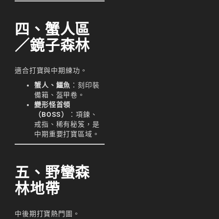
天堂M 練功點
天堂M 職業推薦
四、蟹人區
天堂M職業推薦
／鏡子森林
天堂M裝備推薦
適合打寶與中期練功。
天堂M 騎士
蟹人、鱷魚
：刻印裝
備箱、盔甲卷。
天堂M騎士
變形怪首領
天堂M 騎士攻略
（BOSS）
：項鍊、
戒指、稀有秘笈，是
技能組合
中期重要打寶區域。
歐林挑戰
私服
五、野蠻森
角色推薦
遊戲
林地帶
리니지M
리니지M 공략
中後期打寶熱門圖。