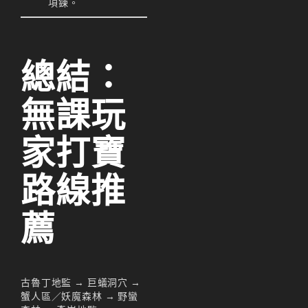
項鍊。
리니지M 요정
리니지M 장비 추천
總結：
리니지M 직업 추천
리니지M 클래스 체인
無課玩
지 뇌신
리니지M 파밍
家打寶
서버-합병-공지
路線推
薦
古魯丁地監 → 巨蟻洞穴 →
蟹人區／妖魔森林 → 野蠻