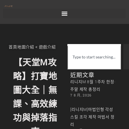
首頁
地圖介紹
<
遊戲介紹
【天堂M攻
略】打寶地
近期文章
리니지M 8월 1주차 한정·
圖大全｜無
주말 제작 총정리
7 8 月, 2026
課、高效練
[리니지M]마법인형 각성
功與掉落指
스킬 조각 제작 마법서 정
리