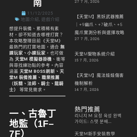
南
27 7 月, 2026
11/12/2025
【天堂M】黑妖武器推薦
地圖介紹
,
遊戲介紹
｜+9幽爪、+7破爪、+5
想提升裝備、累積稀有素
魔爪實測分析與選擇攻略
材，卻不知道去哪裡打寶？
27 7 月, 2026
本攻略整理目前《天堂M》
最熱門的打寶地圖，適合
無
課玩家、小課玩家
，也可做
天堂M聖物系統介紹
為
天堂M 模擬器掛機
、衝等
15 7 月, 2026
與尋找練功點的參考。內容
涵蓋
天堂M BOSS刷新、天
【天堂M】魔法娃娃傷害
堂M 裝備推薦、職業推薦
機制解析
（妖精、法師、騎士、龍騎
14 7 月, 2026
士）
等常見需求。
熱門推薦
一、古魯丁
리니지 M 요정 육성 완벽
地監（1F–
가이드: 스탯 분배...
7F）
天堂M新手安裝教學