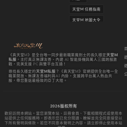
天堂M 任務指南
天堂M 地圖大全
天堂M妖精
天堂M 打寶
天堂M 攻略
《真天堂M》是全台唯一同步最新職業魔劍士的長久穩定
天堂M
私服
，主打真正無課友善、內建 AI 智能掛機與萬人三國跨服激
天堂M攻略
戰，完美支援 PC 與雙平台互通！
尋找長久穩定的
天堂M私服
？《真天堂M》官網提供全台唯一全
天堂M 無課
職業開放、無課友善福利與AI 內掛，支援跨平台萬人熱血共
服，帶您重返最極致的亞丁大陸。
天堂M私服上線
天堂M 練功點
天堂M 職業推薦
2026版权所有
歡迎訪問本網站。當您瀏覽本站、註冊會員、下載相關程式或使用本
天堂M職業推薦
站提供之任何服務時，即表示您已充分閱讀、瞭解並完全同意接受以
下所有聲明與條款。若您不同意本聲明之內容，請立即停止使用本站