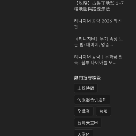
시)
【攻略】古魯丁地監 1~7
22 5
樓地圖與路線走法
月,
2026
리니지M 공략 2026 최신
서버
판
통합
시간
《리니지M》무기 속성 보
서버
는 법: 대미지, 명중...
는
리니지M 공략｜무과금 필
2026
독! 블루 다이아를 모...
년 5
월 27
일
熱門搜尋標簽
上線時間
伺服器合併通知
全職業
台服
台灣天堂M
天堂M