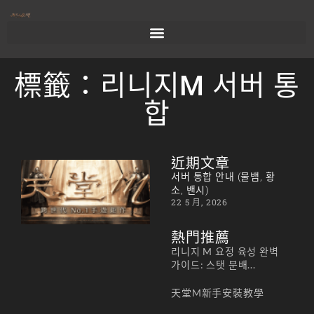
標籤：리니지M 서버 통
합
近期文章
서버
서버 통합 안내 (물뱀, 황
통합
소, 밴시)
22 5 月, 2026
안내
(물
熱門推薦
뱀,
리니지 M 요정 육성 완벽
황
가이드: 스탯 분배...
소,
天堂M新手安裝教學
밴