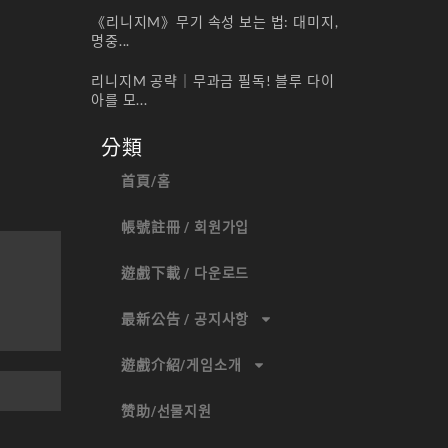
《리니지M》무기 속성 보는 법: 대미지,
명중...
리니지M 공략｜무과금 필독! 블루 다이
아를 모...
分類
首頁/홈
帳號註冊 / 회원가입
遊戲下載 / 다운로드
最新公告 / 공지사항
遊戲介紹/게임소개
赞助/선물지원