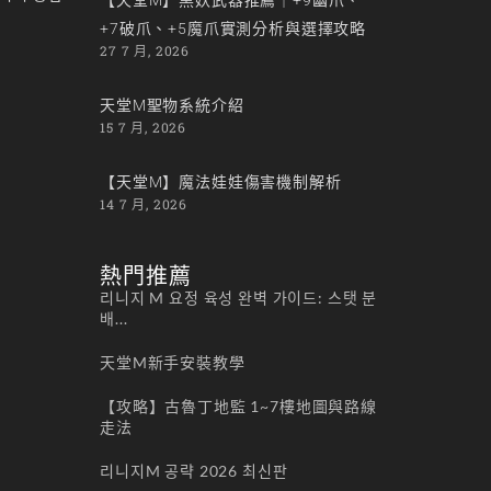
+7破爪、+5魔爪實測分析與選擇攻略
27 7 月, 2026
天堂M聖物系統介紹
15 7 月, 2026
【天堂M】魔法娃娃傷害機制解析
14 7 月, 2026
熱門推薦
리니지 M 요정 육성 완벽 가이드: 스탯 분
배...
天堂M新手安裝教學
【攻略】古魯丁地監 1~7樓地圖與路線
走法
리니지M 공략 2026 최신판