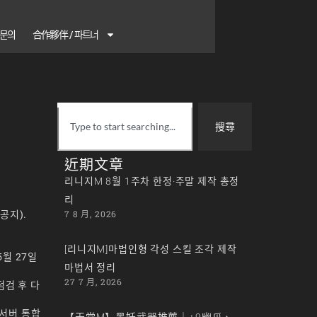
1 문의
合作夥伴 / 파트너
搜尋
近期文章
리니지M 8월 1주차 한정·주말 제작 총정
리
7 8 月, 2026
공지).
[리니지M]마법인형 각성 스킬 조각 제작
5월 27일
마법서 정리
27 7 月, 2026
 점검 후 다
 서버 통합
【天堂M】黑妖武器推薦｜+9幽爪、