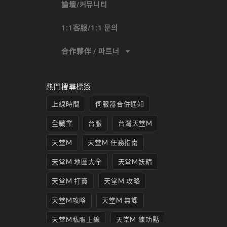
論壇/커뮤니티
1:1客服/1:1 문의
合作夥伴 / 파트너
熱門搜尋標簽
上線時間
伺服器合併通知
全職業
台服
台灣天堂M
天堂M
天堂M 任務指南
天堂M 地圖大全
天堂M妖精
天堂M 打寶
天堂M 攻略
天堂M攻略
天堂M 無課
天堂M私服上線
天堂M 練功點