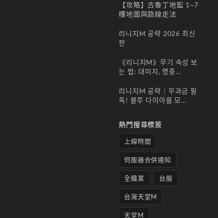
시)
【攻略】古魯丁地監 1~7
22 5
樓地圖與路線走法
月,
2026
리니지M 공략 2026 최신
서버
판
통합
시간
《리니지M》무기 속성 보
서버
는 법: 대미지, 명중...
는
리니지M 공략｜무과금 필
2026
독! 블루 다이아를 모...
년 5
월 27
일
熱門搜尋標簽
上線時間
伺服器合併通知
全職業
台服
台灣天堂M
天堂M