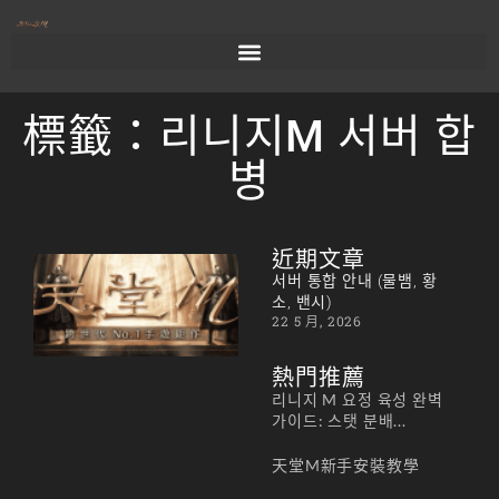
標籤：리니지M 서버 합
병
近期文章
서버
서버 통합 안내 (물뱀, 황
통합
소, 밴시)
22 5 月, 2026
안내
(물
熱門推薦
뱀,
리니지 M 요정 육성 완벽
황
가이드: 스탯 분배...
소,
天堂M新手安裝教學
밴