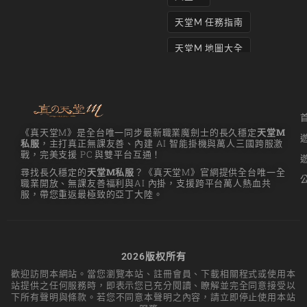
天堂M 任務指南
天堂M 地圖大全
天堂M妖精
天堂M 打寶
天堂M 攻略
《真天堂M》是全台唯一同步最新職業魔劍士的長久穩定
天堂M
私服
，主打真正無課友善、內建 AI 智能掛機與萬人三國跨服激
天堂M攻略
戰，完美支援 PC 與雙平台互通！
尋找長久穩定的
天堂M私服
？《真天堂M》官網提供全台唯一全
天堂M 無課
職業開放、無課友善福利與AI 內掛，支援跨平台萬人熱血共
服，帶您重返最極致的亞丁大陸。
天堂M私服上線
天堂M 練功點
天堂M 職業推薦
2026版权所有
歡迎訪問本網站。當您瀏覽本站、註冊會員、下載相關程式或使用本
天堂M職業推薦
站提供之任何服務時，即表示您已充分閱讀、瞭解並完全同意接受以
下所有聲明與條款。若您不同意本聲明之內容，請立即停止使用本站