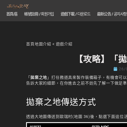
首頁/홈
帳號註冊 / 회원가입
遊戲下載 / 다운로드
最新公告 / 공지사항
首頁
地圖介紹
<
遊戲介紹
【攻略】「拋
26/
「
拋棄之地
」打任務道具來製作裝備箱子，有機會可以
告訴大家的細節，在你進去之前不妨先了解一下做足
拋棄之地傳送方式
透過大地圖傳送到歐瑞村(地圖 36)後，點選下面這位活動