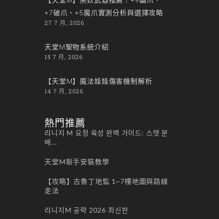
+7破爪、+5魔爪實測分析與選擇攻略
27 7 月, 2026
天堂M聖物系統介紹
15 7 月, 2026
【天堂M】魔法娃娃傷害機制解析
14 7 月, 2026
熱門推薦
리니지 M 요정 육성 완벽 가이드: 스탯 분
배...
天堂M新手安裝教學
【攻略】古魯丁地監 1~7樓地圖與路線
走法
리니지M 공략 2026 최신판