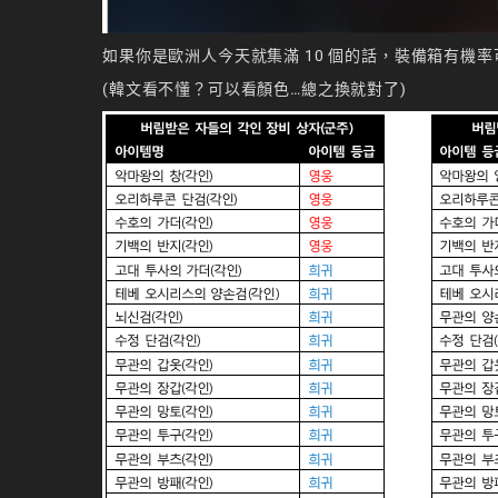
如果你是歐洲人今天就集滿 10 個的話，裝備箱有機
(韓文看不懂？可以看顏色…總之換就對了)