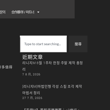
1 문의
合作夥伴 / 파트너
搜尋
近期文章
리니지M 8월 1주차 한정·주말 제작 총정
許多值得
리
7 8 月, 2026
[리니지M]마법인형 각성 스킬 조각 제작
마법서 정리
27 7 月, 2026
【天堂M】黑妖武器推薦｜+9幽爪、