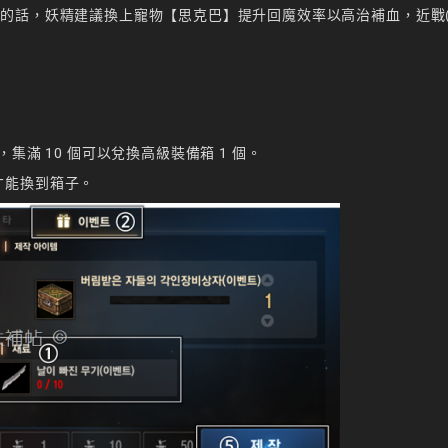
的話，妖精建議換上寵物【思克巴】提升回魔效率以高治補血，近戰(
滿 10 個可以兌換高級裝備箱 1 個。
天才能換到箱子。