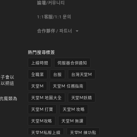
論壇/커뮤니티
1:1客服/1:1 문의
合作夥伴 / 파트너
熱門搜尋標簽
上線時間
伺服器合併通知
全職業
台服
台灣天堂M
葉子會以
可以把這
天堂M
天堂M 任務指南
天堂M 地圖大全
天堂M妖精
抗魔類為
天堂M 打寶
天堂M 攻略
天堂M攻略
天堂M 無課
天堂M私服上線
天堂M 練功點