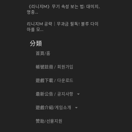
《리니지M》무기 속성 보는 법: 대미지,
명중...
리니지M 공략｜무과금 필독! 블루 다이
아를 모...
分類
首頁/홈
帳號註冊 / 회원가입
遊戲下載 / 다운로드
最新公告 / 공지사항
遊戲介紹/게임소개
赞助/선물지원