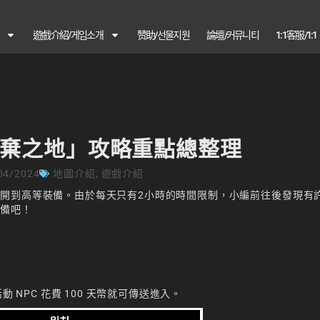
遊戲介紹/게임소개
赞助/선물지원
論壇/커뮤니티
1:1客服/1:
棄之地」攻略重點總整理
04/2024
地圖介紹
,
遊戲介紹
開到高等裝備。由於每天只有2小時的時間限制，小編前往後發現有
準備吧！
 NPC 花費 100 天幣就可傳送進入。