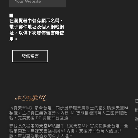
在
瀏覽器
中儲存顯示名稱、
電子郵件地址及個人網站網
址，以供下次發佈留言時使
用。
發佈留言
《真天堂M》是全台唯一同步最新職業魔劍士的長久穩定
天堂M
私服
，主打真正無課友善、內建 AI 智能掛機與萬人三國跨服激
戰，完美支援 PC 與雙平台互通！
尋找長久穩定的
天堂M私服
？《真天堂M》官網提供全台唯一全
職業開放、無課友善福利與AI 內掛，支援跨平台萬人熱血共
服，帶您重返最極致的亞丁大陸。