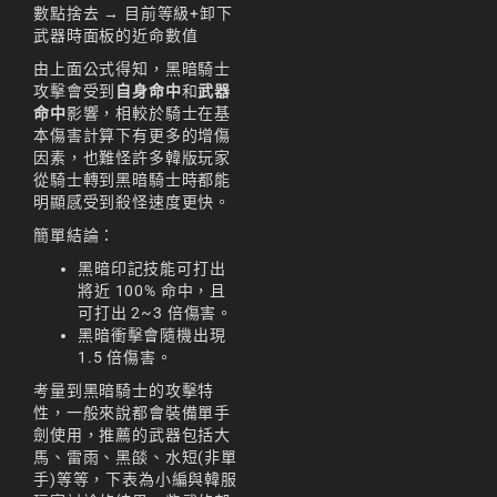
數點捨去 → 目前等級+卸下
天堂M 練功點
武器時面板的近命數值
由上面公式得知，黑暗騎士
天堂M 職業推薦
攻擊會受到
自身命中
和
武器
命中
影響，相較於騎士在基
天堂M職業推薦
本傷害計算下有更多的增傷
因素，也難怪許多韓版玩家
天堂M裝備推薦
從騎士轉到黑暗騎士時都能
明顯感受到殺怪速度更快。
天堂M 騎士
簡單結論：
天堂M騎士
黑暗印記技能可打出
天堂M 騎士攻略
將近 100% 命中，且
可打出 2~3 倍傷害。
技能組合
黑暗衝擊會隨機出現
1.5 倍傷害。
歐林挑戰
私服
考量到黑暗騎士的攻擊特
性，一般來說都會裝備單手
角色推薦
遊戲
劍使用，推薦的武器包括大
리니지M
馬、雷雨、黑燄、水短(非單
手)等等，下表為小編與韓服