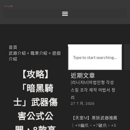
首頁
武器介紹
<
職業介紹
<
遊戲
介紹
【攻略】
近期文章
[리니지M]마법인형 각성
「暗黑騎
스킬 조각 제작 마법서 정
리
士」武器傷
27 7 月, 2026
害公式公
【天堂M】黑妖武器推薦
｜+9幽爪、+7破爪、+5