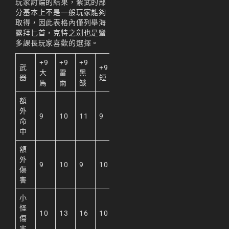
리니지M 공략
玩家討論的結果，紫武的部
分基本上不是一般玩家能夠
리니지m 광전사
取得，因此表格內僅列舉海
露拜匕首，克特之劍也是蠻
리니지M 뇌신 전직 공
多課長玩家喜歡的選擇。
략
+9
+9
+9
武
+9 水
리니지M 마검사 전직
大
雷
黑
器
短
馬
雨
燄
리니지M 무과금
額
리니지M 무기
外
9
10
11
9
命
리니지M 바하
中
리니지M 사냥
額
外
9
10
9
10
리니지M 사냥터
傷
害
리니지M 신입 가이드
小
리니지M 아덴 생존 가
怪
10
13
16
10
이드
傷
害