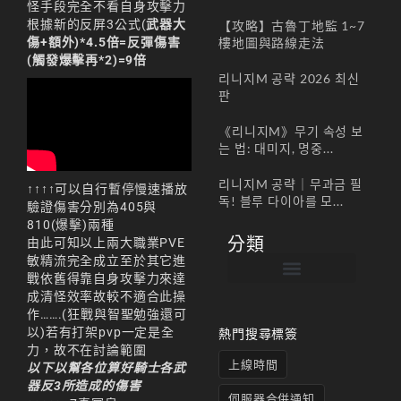
怪手段完全不看自身攻擊力
根據新的反屏3公式(
武器大
【攻略】古魯丁地監 1~7
傷+額外)*4.5倍=反彈傷害
樓地圖與路線走法
(觸發爆擊再*2)=9倍
리니지M 공략 2026 최신
판
《리니지M》무기 속성 보
는 법: 대미지, 명중...
리니지M 공략｜무과금 필
↑↑↑↑可以自行暫停慢速播放
독! 블루 다이아를 모...
驗證傷害分別為405與
810(爆擊)兩種
分類
由此可知以上兩大職業PVE
敏精流完全成立至於其它進
戰依舊得靠自身攻擊力來達
成清怪效率故較不適合此操
帳號註冊 / 회원가입
遊戲下載 / 다운로드
最新公告 / 공지사항
遊戲介紹/게임소개
合作夥伴 / 파트너
作…….(狂戰與智聖勉強還可
以)若有打架pvp一定是全
熱門搜尋標簽
力，故不在討論範圍
上線時間
以下以幫各位算好騎士各武
器反3所造成的傷害
伺服器合併通知