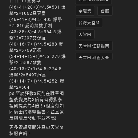
↓↓↓↓↓+7真冥皇
(46+41+28+3)*4.5=531 爆
全職業
台服
擊*2=1062真冥皇
(46+41+3)*4.5=405 爆擊
台灣天堂M
*2=810愛莉絲雙手劍
(43+35+3)*4.5=364.5 爆
天堂M
擊*2=7297艾保羅
(40+16+7+1)*4.5=288 爆
天堂M 任務指南
擊*2=5769范德
(34+14+13+1)*4.5=279 爆
天堂M 地圖大全
擊*2=5587歐雙
(40+13+7+1)*4.5=274.5
天堂M妖精
爆擊*2=5497范德
(34+14+7+1)*4.5=252 爆
天堂M 打寶
擊*2=504
天堂M 攻略
ps:至於狂戰3反則在職業調
整後變更為3倍有習得紫泰
天堂M攻略
坦則提高為4倍！(但沒有如
同騎士的爆擊傷害，並且遠
天堂M 無課
反與魔反發動率並不高)
更多資訊請關注
真の天堂m
天堂M私服上線
私服官網
。