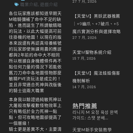
27 7 月, 2026
職業介紹
,
遊戲介紹
各位玩家應該都知道早期天
【天堂M】黑妖武器推薦
M暗騎彌補了命中不足的缺
｜+9幽爪、+7破爪、+5
陷，進而誕生了所謂敏精暗
的玩法，以此大幅提高可前
魔爪實測分析與選擇攻略
往掛機的地圖！以現在的版
27 7 月, 2026
本來說還有再認真培養帳號
的玩家即使無課用農的應該
天堂M聖物系統介紹
都與2年前的命中大不相同
15 7 月, 2026
所以根據自身機體條件再不
點任何力量的情況下若能依
舊刀刀命中各地圖怪物那麼
【天堂M】魔法娃娃傷害
敏精PVE流玩法是成立的！
機制解析
並且非常適合死神與改版後
14 7 月, 2026
的騎士這兩大職業
本身我以驗證過純敏死神以
熱門推薦
大屠殺攻擊複數怪物效率上
只有略低於全力死神一點
리니지 M 요정 육성 완벽
點，但可攻略地圖卻提高了
가이드: 스탯 분배...
一個層級！
騎士更是差異不大，主要清
天堂M新手安裝教學