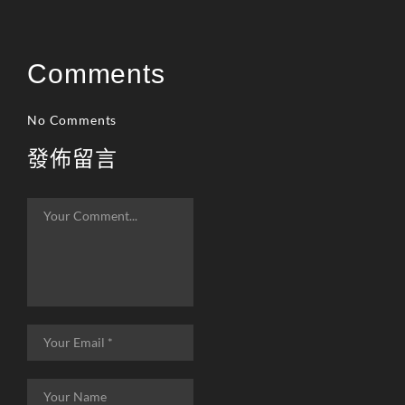
天堂M 練功點
天堂M 職業推薦
Comments
天堂M職業推薦
天堂M裝備推薦
No Comments
天堂M 騎士
發佈留言
天堂M騎士
天堂M 騎士攻略
技能組合
歐林挑戰
私服
角色推薦
遊戲
리니지M
리니지M 공략