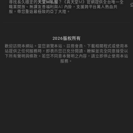
尋找長久穩定的
天堂M私服
？《真天堂M》官網提供全台唯一全
職業開放、無課友善福利與AI 內掛，支援跨平台萬人熱血共
리니지M 요정
服，帶您重返最極致的亞丁大陸。
리니지M 장비 추천
리니지M 직업 추천
2026版权所有
리니지M 클래스 체인
歡迎訪問本網站。當您瀏覽本站、註冊會員、下載相關程式或使用本
지 뇌신
站提供之任何服務時，即表示您已充分閱讀、瞭解並完全同意接受以
下所有聲明與條款。若您不同意本聲明之內容，請立即停止使用本站
리니지M 파밍
服務。
서버-합병-공지