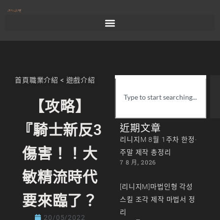
首頁
職業介紹
<
遊戲介紹
【攻略】
『騎士新反3
近期文章
리니지M 8월 1주차 한정·
傷害！！大
주말 제작 총정리
7 8 月, 2026
敏精流時代
[리니지M]마법인형 각성
要來臨了？
스킬 조각 제작 마법서 정
리
20/05/2022