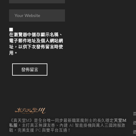
리니지m 광전사
리니지M 뇌신 전직 공
략
리니지M 마검사 전직
在
瀏覽器
中儲存顯示名稱、
電子郵件地址及個人網站網
리니지M 무과금
址，以供下次發佈留言時使
用。
리니지M 무기
리니지M 바하
發佈留言
리니지M 사냥
리니지M 사냥터
리니지M 신입 가이드
리니지M 아덴 생존 가
《真天堂M》是全台唯一同步最新職業魔劍士的長久穩定
天堂M
이드
私服
，主打真正無課友善、內建 AI 智能掛機與萬人三國跨服激
戰，完美支援 PC 與雙平台互通！
리니지M 업데이트