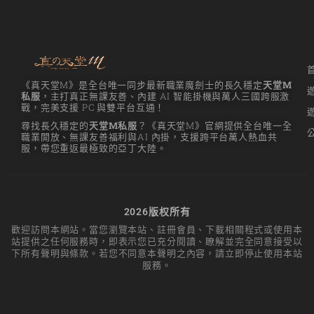
天堂M 練功點
天堂M 職業推薦
天堂M職業推薦
《真天堂M》是全台唯一同步最新職業魔劍士的長久穩定
天堂M
私服
，主打真正無課友善、內建 AI 智能掛機與萬人三國跨服激
天堂M裝備推薦
戰，完美支援 PC 與雙平台互通！
尋找長久穩定的
天堂M私服
？《真天堂M》官網提供全台唯一全
天堂M 騎士
職業開放、無課友善福利與AI 內掛，支援跨平台萬人熱血共
服，帶您重返最極致的亞丁大陸。
天堂M騎士
天堂M 騎士攻略
技能組合
2026版权所有
歡迎訪問本網站。當您瀏覽本站、註冊會員、下載相關程式或使用本
歐林挑戰
私服
站提供之任何服務時，即表示您已充分閱讀、瞭解並完全同意接受以
下所有聲明與條款。若您不同意本聲明之內容，請立即停止使用本站
角色推薦
遊戲
服務。
리니지M