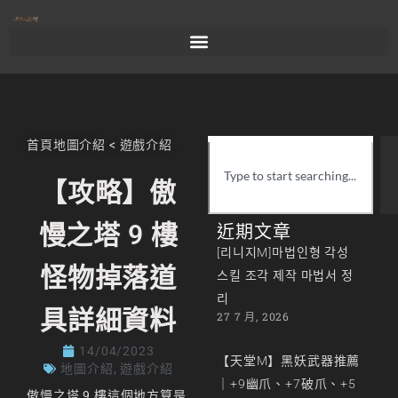
首頁
地圖介紹
<
遊戲介紹
【攻略】傲
慢之塔 9 樓
近期文章
[리니지M]마법인형 각성
怪物掉落道
스킬 조각 제작 마법서 정
리
具詳細資料
27 7 月, 2026
14/04/2023
【天堂M】黑妖武器推薦
地圖介紹
,
遊戲介紹
｜+9幽爪、+7破爪、+5
傲慢之塔 9 樓這個地方算是