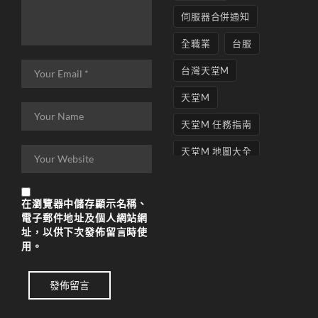
伺服器合併通知
全職業
台服
台灣天堂M
天堂M
天堂M 任務指南
天堂M 地圖大全
天堂M妖精
在
瀏覽器
中儲存顯示名稱、
天堂M 打寶
電子郵件地址及個人網站網
址，以供下次發佈留言時使
天堂M 攻略
用。
天堂M攻略
發佈留言
天堂M 無課
天堂M私服上線