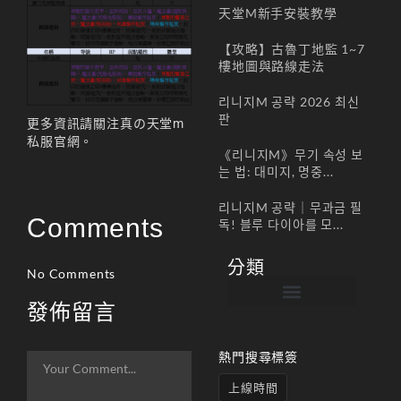
天堂M新手安裝教學
【攻略】古魯丁地監 1~7
樓地圖與路線走法
리니지M 공략 2026 최신
판
更多資訊請關注
真の天堂m
私服官網
。
《리니지M》무기 속성 보
는 법: 대미지, 명중...
리니지M 공략｜무과금 필
Comments
독! 블루 다이아를 모...
分類
No Comments
發佈留言
帳號註冊 / 회원가입
遊戲下載 / 다운로드
最新公告 / 공지사항
遊戲介紹/게임소개
合作夥伴 / 파트너
熱門搜尋標簽
上線時間