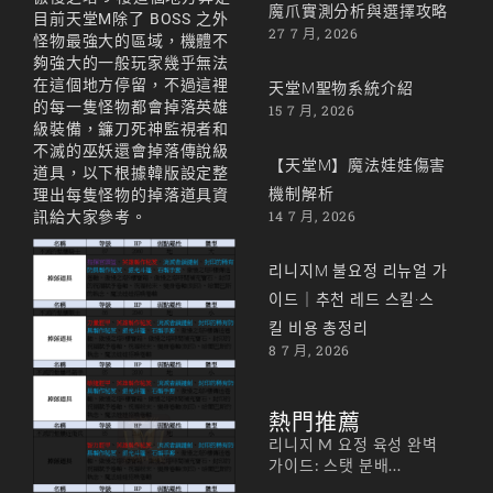
魔爪實測分析與選擇攻略
目前天堂M除了 BOSS 之外
27 7 月, 2026
怪物最強大的區域，機體不
夠強大的一般玩家幾乎無法
在這個地方停留，不過這裡
天堂M聖物系統介紹
的每一隻怪物都會掉落英雄
15 7 月, 2026
級裝備，鐮刀死神監視者和
不滅的巫妖還會掉落傳說級
【天堂M】魔法娃娃傷害
道具，以下根據韓版設定整
機制解析
理出每隻怪物的掉落道具資
14 7 月, 2026
訊給大家參考。
리니지M 불요정 리뉴얼 가
이드｜추천 레드 스킬·스
킬 비용 총정리
8 7 月, 2026
熱門推薦
리니지 M 요정 육성 완벽
가이드: 스탯 분배...