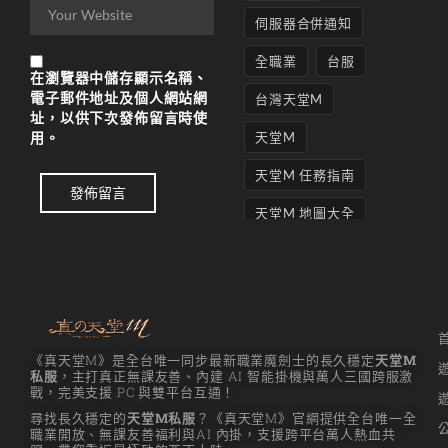
伺服器合併通知
全職業
台服
在
瀏覽器
中儲存顯示名稱、
電子郵件地址及個人網站網
台灣天堂M
址，以供下次發佈留言時使
用。
天堂M
天堂M 任務指南
發佈留言
天堂M 地圖大全
天堂M妖精
天堂M 打寶
天堂M 攻略
《真天堂M》是全台唯一同步最新職業魔劍士的長久穩定
天堂M
天堂M攻略
私服
，主打真正無課友善、內建 AI 智能掛機與萬人三國跨服激
戰，完美支援 PC 與雙平台互通！
天堂M 無課
尋找長久穩定的
天堂M私服
？《真天堂M》官網提供全台唯一全
職業開放、無課友善福利與AI 內掛，支援跨平台萬人熱血共
天堂M私服上線