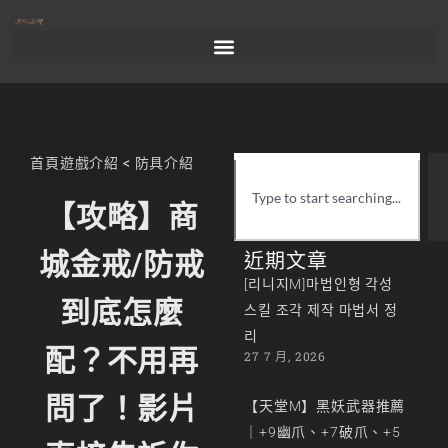
首頁
遊戲介紹
<
防具介紹
【攻略】商
城金戒/防戒
近期文章
[리니지M]마법인형 각성
到底怎麼
스킬 조각 제작 마법서 정
리
配？不用再
27 7 月, 2026
問了！影片
【天堂M】黑妖武器推薦
｜+9幽爪、+7破爪、+5