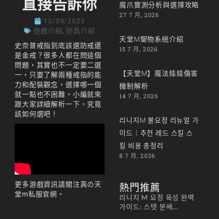
直接告訴你
魔爪實測分析與選擇攻略
27 7 月, 2026
13/09/2023
遊戲介紹
,
防具介紹
天堂M聖物系統介紹
史奈普戒指到底該選防戒還
15 7 月, 2026
是金戒？很多人都在問這個
問題，其實也不一定要二選
【天堂M】魔法娃娃傷害
一，只要了解兩種戒指的能
力和配裝觀念，選擇哪一個
機制解析
就一點也不困難。小編就來
14 7 月, 2026
跟大家詳細解析一下，究竟
該如何選吧！
리니지M 불요정 리뉴얼 가
이드｜추천 레드 스킬·스
킬 비용 총정리
8 7 月, 2026
更多游戲資訊請關注
真の天
熱門推薦
堂m私服官網
。
리니지 M 요정 육성 완벽
가이드: 스탯 분배...