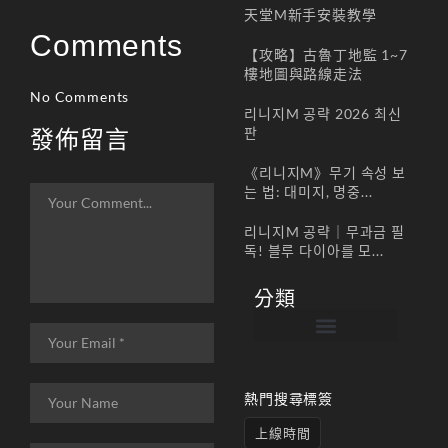
天堂M新手安裝教學
Comments
【攻略】古魯丁地監 1~7
樓地圖與路線走法
No Comments
리니지M 공략 2026 최신
판
發佈留言
《리니지M》무기 속성 보
는 법: 대미지, 명중...
리니지M 공략｜무과금 필
독! 블루 다이아를 모...
分類
帳號註冊 / 회원가입
遊戲下載 / 다운로드
最新公告 / 공지사항
遊戲介紹/게임소개
合作夥伴 / 파트너
熱門搜尋標簽
上線時間