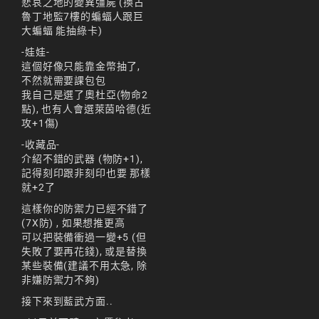
悲哀之地的變異彊屍 (換古
天堂M 練功點
魯丁地監7樓的蝙蝠人跟巨
大蝙蝠 能抽綠卡)
天堂M 職業推薦
-娃娃-
天堂M職業推薦
這個好像只能靠金幣抽了,
不然就需要課包包
天堂M裝備推薦
我自己是選了奧杜亞(物命2
點), 也有人會選萊茵哈德(近
天堂M 騎士
攻+1傷)
天堂M騎士
-收藏品-
介紹不錯的武器 (物防+1),
天堂M 騎士攻略
記得刻印跟非刻印也要 那樣
就+2了
技能組合
這樣你的防禦力已經不錯了
歐林挑戰
私服
(7X防) , 如果想推更高
可以把裝備衝過一變+5 (但
角色推薦
遊戲
失敗了要再花錢), 或是替換
某些裝備(建議不用太急, 除
리니지M
非嫌防禦力不夠)
接下來到藍武方面..
리니지M 공략