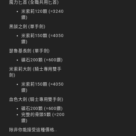
魔力匕首 (全職共用匕首)
리니지M 요정
米索莉120顆 (=3240
鑽)
리니지M 장비 추천
黑燄之劍 (單手劍)
리니지M 직업 추천
米索莉150顆 (=4050
鑽)
리니지M 클래스 체인
지 뇌신
瑟魯基長劍 (單手劍)
리니지M 파밍
礦石200顆 (=600鑽)
米索莉大劍 (騎士專用雙手
서버-합병-공지
劍)
米索莉150顆 (=4050
鑽)
血色大劍 (騎士專用雙手劍)
礦石200顆 (=600鑽)
完整的骨頭5顆 (=200
鑽)
除非你能接受這種價格..