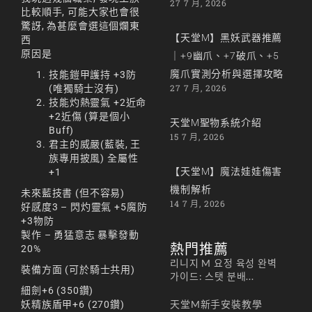
27 7 月, 2026
比較順手, 可能大家也會很
驚訝, 為甚麼會選這個爛東
【天堂M】黑妖武器推薦
西
原因是
｜+9幽爪、+7破爪、+5
魔爪實測分析與選擇攻略
技能鎧甲護持 +3防
27 7 月, 2026
(唯獨騎士沒有)
技能灼熱靈氣 +2近命
+2近傷 (算是個小
天堂M聖物系統介紹
Buff)
15 7 月, 2026
君主的威嚴(藍裝, 王
族專用披風) 全屬性
【天堂M】魔法娃娃傷害
+1
機制解析
未來藍技書 (但不容易)
14 7 月, 2026
好感度3 – 閃灼靈氣 +5魔防
+3物防
製作 – 勇猛意志 暴擊發動
熱門推薦
20%
리니지 M 요정 육성 완벽
裝備方面 (可於騎士共用)
가이드: 스탯 분배...
細劍+6 (350鑽)
天堂M新手安裝教學
妖精族盾甲+6 (270鑽)