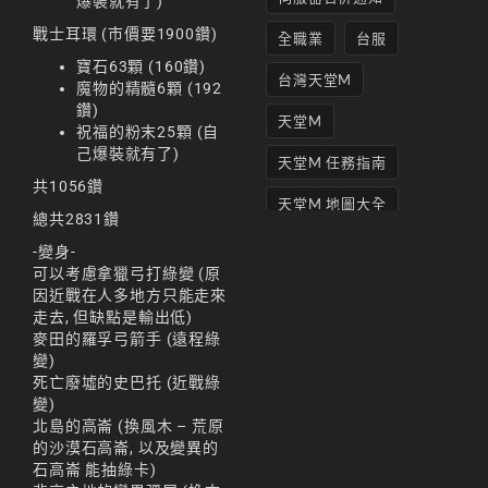
爆裝就有了)
戰士耳環 (市價要1900鑽)
全職業
台服
寶石63顆 (160鑽)
台灣天堂M
魔物的精髓6顆 (192
鑽)
天堂M
祝福的粉末25顆 (自
己爆裝就有了)
天堂M 任務指南
共1056鑽
天堂M 地圖大全
總共2831鑽
天堂M妖精
-變身-
可以考慮拿獵弓打綠變 (原
天堂M 打寶
因近戰在人多地方只能走來
走去, 但缺點是輸出低)
天堂M 攻略
麥田的羅孚弓箭手 (遠程綠
變)
天堂M攻略
死亡廢墟的史巴托 (近戰綠
變)
天堂M 無課
北島的高崙 (換風木 – 荒原
的沙漠石高崙, 以及變異的
天堂M私服上線
石高崙 能抽綠卡)