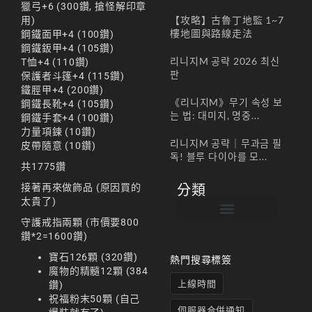
獵弓+6 (300鑽, 搶怪解印章
【攻略】古魯丁地監 1~7
用)
樓地圖與路線走法
鋼鐵面甲+4 (100鑽)
鋼鐵鈑甲+4 (105鑽)
리니지M 공략 2026 최신
T恤+4 (110鑽)
판
保護者斗篷+4 (115鑽)
鐵脛甲+4 (200鑽)
《리니지M》무기 속성 보
鋼鐵長靴+4 (105鑽)
는 법: 대미지, 명중...
鋼鐵手套+4 (100鑽)
力量項鍊 (10鑽)
리니지M 공략｜무과금 필
皮帶隨意 (10鑽)
독! 블루 다이아를 모...
共1775鑽
接著再來做飾品 (原因買的
分類
太貴了)
守護戒指兩顆 (市價要800
帳號註冊 / 회원가입
遊戲下載 / 다운로드
最新公告 / 공지사항
遊戲介紹/게임소개
合作夥伴 / 파트너
鑽*2=1600鑽)
寶石126顆 (320鑽)
熱門搜尋標簽
魔物的精髓12顆 (384
上線時間
鑽)
祝福粉末50顆 (自己
伺服器合併通知