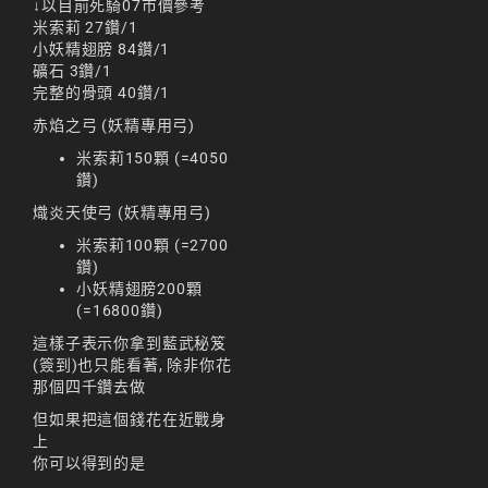
↓以目前死騎07市價參考
리니지m 광전사
米索莉 27鑽/1
小妖精翅膀 84鑽/1
리니지M 뇌신 전직 공
礦石 3鑽/1
략
完整的骨頭 40鑽/1
리니지M 마검사 전직
赤焰之弓 (妖精專用弓)
米索莉150顆 (=4050
리니지M 무과금
鑽)
리니지M 무기
熾炎天使弓 (妖精專用弓)
리니지M 바하
米索莉100顆 (=2700
鑽)
리니지M 사냥
小妖精翅膀200顆
(=16800鑽)
리니지M 사냥터
這樣子表示你拿到藍武秘笈
(簽到)也只能看著, 除非你花
리니지M 신입 가이드
那個四千鑽去做
리니지M 아덴 생존 가
但如果把這個錢花在近戰身
이드
上
你可以得到的是
리니지M 업데이트