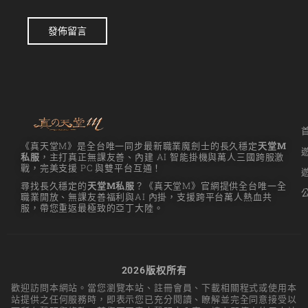
發佈留言
《真天堂M》是全台唯一同步最新職業魔劍士的長久穩定
天堂M
私服
，主打真正無課友善、內建 AI 智能掛機與萬人三國跨服激
戰，完美支援 PC 與雙平台互通！
尋找長久穩定的
天堂M私服
？《真天堂M》官網提供全台唯一全
職業開放、無課友善福利與AI 內掛，支援跨平台萬人熱血共
服，帶您重返最極致的亞丁大陸。
2026版权所有
歡迎訪問本網站。當您瀏覽本站、註冊會員、下載相關程式或使用本
站提供之任何服務時，即表示您已充分閱讀、瞭解並完全同意接受以