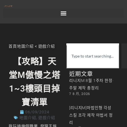
首頁
地圖介紹
<
遊戲介紹
【攻略】天
堂M傲慢之塔
近期文章
리니지M 8월 1주차 한정·
1~3樓頭目掉
주말 제작 총정리
7 8 月, 2026
寶清單
[리니지M]마법인형 각성
06/09/2024
스킬 조각 제작 마법서 정
地圖介紹
,
遊戲介紹
리
我玩過幾個職業, 發現王族