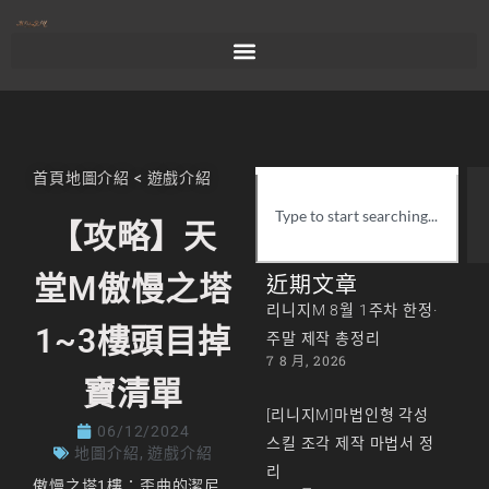
首頁
地圖介紹
<
遊戲介紹
【攻略】天
堂M傲慢之塔
近期文章
리니지M 8월 1주차 한정·
1~3樓頭目掉
주말 제작 총정리
7 8 月, 2026
寶清單
[리니지M]마법인형 각성
06/12/2024
스킬 조각 제작 마법서 정
地圖介紹
,
遊戲介紹
리
傲慢之塔1樓：歪曲的潔尼