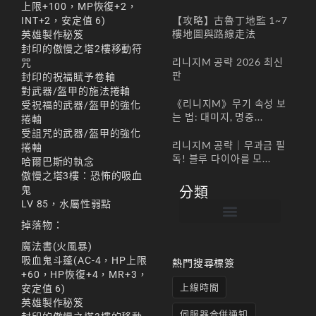
上限+100，MP恢復+2，
【攻略】古魯丁地監 1~7
INT+2，安定值 6)
樓地圖與路線走法
英雄製作秘笈
封印的傲慢之塔2樓移動符
리니지M 공략 2026 최신
咒
판
封印的祝福賦予卷軸
對武器/盔甲的施法捲軸
《리니지M》무기 속성 보
受祝福的武器/盔甲的強化
는 법: 대미지, 명중...
捲軸
受詛咒的武器/盔甲的強化
리니지M 공략｜무과금 필
捲軸
독! 블루 다이아를 모...
哈爾巴斯的執念
傲慢之塔3樓：恐怖的吸血
鬼
分類
LV 85，水屬性弱點
掉落物：
帳號註冊 / 회원가입
遊戲下載 / 다운로드
最新公告 / 공지사항
遊戲介紹/게임소개
合作夥伴 / 파트너
魔法書(火風暴)
吸血鬼斗蓬(AC-4，HP上限
熱門搜尋標簽
+60，HP恢復+4，MR+3，
上線時間
安定值 6)
英雄製作秘笈
伺服器合併通知