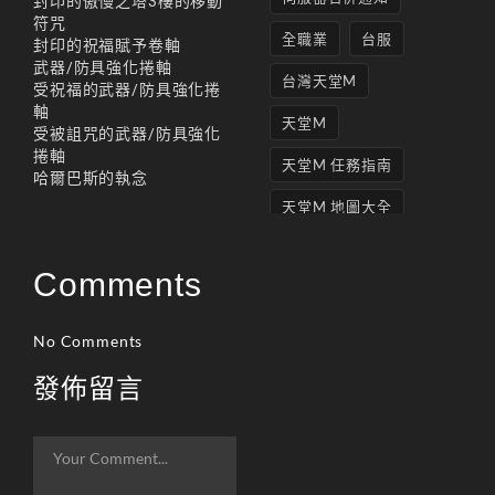
封印的傲慢之塔3樓的移動
符咒
全職業
台服
封印的祝福賦予卷軸
武器/防具強化捲軸
台灣天堂M
受祝福的武器/防具強化捲
軸
天堂M
受被詛咒的武器/防具強化
捲軸
天堂M 任務指南
哈爾巴斯的執念
天堂M 地圖大全
天堂M妖精
Comments
天堂M 打寶
天堂M 攻略
No Comments
天堂M攻略
發佈留言
天堂M 無課
天堂M私服上線