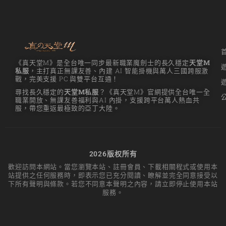
리니지m 광전사
리니지M 뇌신 전직 공
략
리니지M 마검사 전직
《真天堂M》是全台唯一同步最新職業魔劍士的長久穩定
天堂M
私服
，主打真正無課友善、內建 AI 智能掛機與萬人三國跨服激
리니지M 무과금
戰，完美支援 PC 與雙平台互通！
尋找長久穩定的
天堂M私服
？《真天堂M》官網提供全台唯一全
리니지M 무기
職業開放、無課友善福利與AI 內掛，支援跨平台萬人熱血共
服，帶您重返最極致的亞丁大陸。
리니지M 바하
리니지M 사냥
리니지M 사냥터
2026版权所有
歡迎訪問本網站。當您瀏覽本站、註冊會員、下載相關程式或使用本
리니지M 신입 가이드
站提供之任何服務時，即表示您已充分閱讀、瞭解並完全同意接受以
下所有聲明與條款。若您不同意本聲明之內容，請立即停止使用本站
리니지M 아덴 생존 가
服務。
이드
리니지M 업데이트