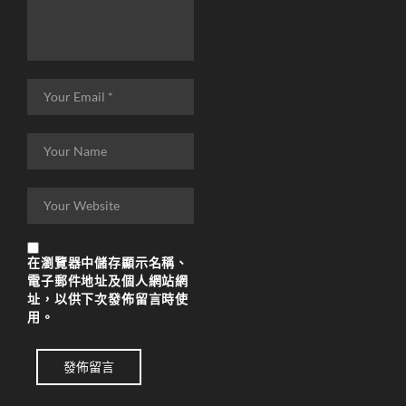
天堂M 練功點
天堂M 職業推薦
天堂M職業推薦
天堂M裝備推薦
天堂M 騎士
天堂M騎士
天堂M 騎士攻略
技能組合
在
瀏覽器
中儲存顯示名稱、
電子郵件地址及個人網站網
歐林挑戰
私服
址，以供下次發佈留言時使
角色推薦
遊戲
用。
리니지M
發佈留言
리니지M 공략