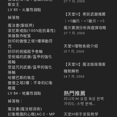
27 7 月, 2026
斯女王
LV 83，火屬性弱點
【天堂M】黑妖武器推薦
掉落物
｜+9幽爪、+7破爪、+5
魔法書(聖結界)
魔爪實測分析與選擇攻略
潔尼斯戒指(100%抵抗毒性)
27 7 月, 2026
英雄製作秘笈
封印的傲慢之塔1樓移動符
天堂M聖物系統介紹
咒
15 7 月, 2026
封印的祝福賦予卷軸
受祝福的武器/盔甲的強化
捲軸
【天堂M】魔法娃娃傷害
受詛咒的武器/盔甲的強化
機制解析
捲軸
14 7 月, 2026
哈爾巴斯的執念
傲慢之塔2樓：不幸的幻象
眼魔
熱門推薦
LV 84，地屬性弱點
리니지 M 요정 육성 완벽
掉落物：
가이드: 스탯 분배...
魔法書(魔法相消術)
天堂M新手安裝教學
幻象眼魔的心眼(AC-2，MP