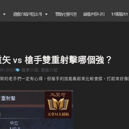
遊戲介紹/게임소개
赞助/선물지원
論壇/커뮤니티
1:1客服/1:
矢 vs 槍手雙重射擊哪個強？
09/2023
職業介紹
,
遊戲介紹
打架的老手們一定有心得，但槍手的技能看起來比較會撐，打起來好像