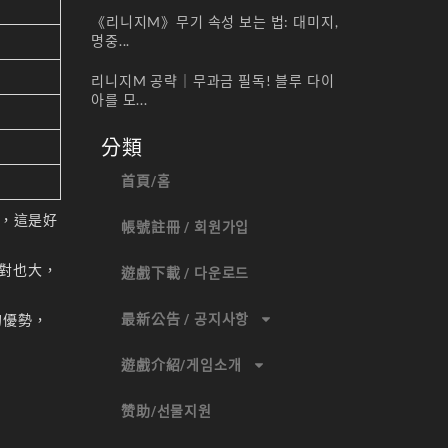
《리니지M》무기 속성 보는 법: 대미지,
명중...
리니지M 공략｜무과금 필독! 블루 다이
아를 모...
分類
首頁/홈
大，這是好
帳號註冊 / 회원가입
對也大，
遊戲下載 / 다운로드
最新公告 / 공지사항
的優勢，
遊戲介紹/게임소개
赞助/선물지원