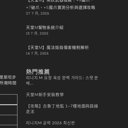
+7破爪、+5魔爪實測分析與選擇攻略
27 7 月, 2026
天堂M聖物系統介紹
15 7 月, 2026
【天堂M】魔法娃娃傷害機制解析
14 7 月, 2026
熱門推薦
特里斯坦步
리니지 M 요정 육성 완벽 가이드: 스탯 분
 所需時間
배...
天堂M新手安裝教學
【攻略】古魯丁地監 1~7樓地圖與路線
走法
리니지M 공략 2026 최신판