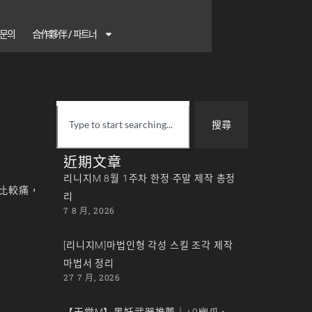
1 문의
合作夥伴 / 파트너
搜尋
近期文章
리니지M 8월 1주차 한정·주말 제작 총정
比較痛，
리
7 8 月, 2026
[리니지M]마법인형 각성 스킬 조각 제작
마법서 정리
27 7 月, 2026
【天堂M】黑妖武器推薦｜+9幽爪、