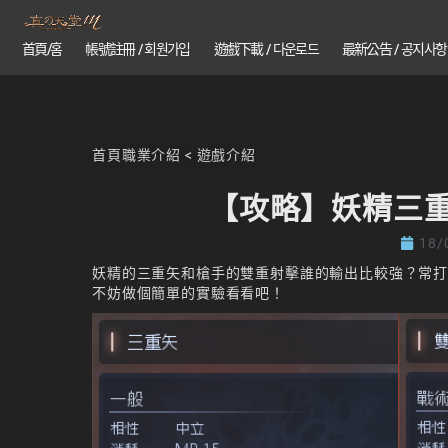
首頁/홈
帳號註冊 / 회원가입
遊戲下載 / 다운로드
最新公告 / 공지사항
首頁
職業介紹
<
遊戲介紹
【攻略】妖精三重
18/
妖精的三重矢和槍手的雙重射擊誰的輸出比較強？常
不妨做個簡單的實驗看看吧！