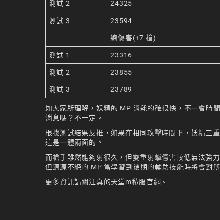
測試 2
24325
測試 3
23594
總傷害(+7 槍)
測試 1
23316
測試 2
23855
測試 3
23789
如大家所理解，妖精的 MP 消耗的確很快，不一會時
消息嗎？不一定。
根據測試結果反推，如果在相同攻擊時間下，妖精三重
這是一體兩面的。
而槍手雖然能夠射很久，但雙重射擊傷害較低無法強力打
但源源不絕的 MP 當學習到後期的輔助技能時將會對
更多資訊請關注
真的天堂m私服官網
。