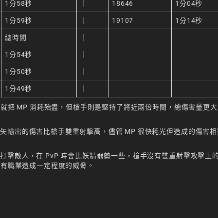
1分58秒
｜
18646
1分04秒
1分59秒
｜
19107
1分14秒
總時間
｜
1分54秒
｜
1分50秒
｜
1分49秒
｜
間就把 MP 消耗殆盡，但槍手則是堅持了將近兩倍時間，總傷害量更
矢輸出的傷害比槍手雙重射擊高，儘管 MP 很快耗光但造成的傷害相
擊敵人，在 PvP 時會比妖精弱勢一些，槍手沒有雙重射擊攻擊上
所有職業造成一定程度的威脅。