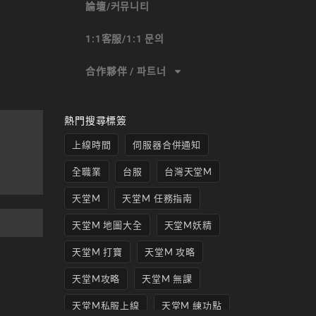
論壇/커뮤니티
1:1客服/1:1 문의
合作夥伴 / 파트너
熱門搜尋標簽
上線時間
伺服器合併通知
全職業
台服
台灣天堂M
天堂M
天堂M 任務指南
天堂M 地圖大全
天堂M妖精
天堂M 打寶
天堂M 攻略
天堂M攻略
天堂M 無課
天堂M私服上線
天堂M 練功點