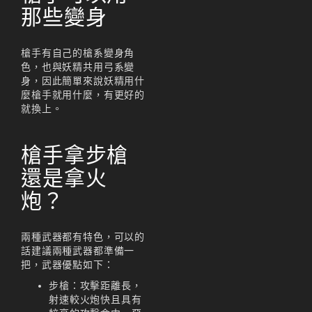
리니지M 공략
那些變身
리니지m 광전사
槍手有自己的槍系變身角
리니지M 뇌신 전직 공
色，也與妖精共用弓系變
략
身，因此簡單來說妖精用什
리니지M 마검사 전직
麼槍手就用什麼，有更好的
就換上。
리니지M 무과금
리니지M 무기
槍手拿步槍
還是拿火
리니지M 바하
炮？
리니지M 사냥
리니지M 사냥터
兩種武器都有特色，可以的
話建議兩種武器都準備一
리니지M 신입 가이드
把，武器優點如下：
리니지M 아덴 생존 가
步槍：攻擊距離長，
이드
射速較火炮快且具有