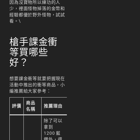
因為沒寶物所以練功的人
少，裡面怪物掉落的金幣和
經驗都優於野外怪物，試試
看。\
槍手課金衝
等買哪些
好？
想要課金衝等就要把握現在
活動中推出的衝等商品，小
編推薦給大家參考：
商品
評價
推薦理由
名稱
除了可以
拿到
1200 藍
鑽外，還