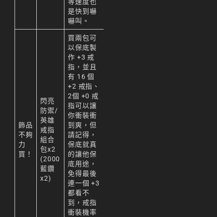
等速度也
是快到嚇
嚇叫。
買兩包可
以保底製
作 +3 戒
指，並且
有 16 個
+2 戒指、
2個 +0 戒
閃亮
指可以讓
防禦/
你衝裝衝
英雄
飾品
到爽，但
戒指
不夠
請記得，
組合
力
保底就真
包x2
買！
的讓他保
(2000
底用途，
藍鑽
免得最後
x2)
連一個 +3
都看不
到，戒指
衝裝機率