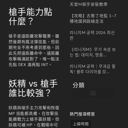
天堂M新手安裝教學
槍手能力點
【攻略】古魯丁地監 1~7
什麼？
樓地圖與路線走法
리니지M 공략 2026 최신
槍手是遠距離攻擊職業，雖
판
然後期有魔法彈技能，但前
期完全不用考慮到那些，因
《리니지M》무기 속성 보
此先把遠距離命中、遠距離
는 법: 대미지, 명중...
攻擊稱滿就對了，唯一點法
先點 DEX 滿再點 INT。
리니지M 공략｜무과금 필
독! 블루 다이아를 모...
妖精 vs 槍手
分類
誰比較強？
帳號註冊 / 회원가입
遊戲下載 / 다운로드
最新公告 / 공지사항
遊戲介紹/게임소개
合作夥伴 / 파트너
妖精與槍手主力攻擊和恢復
MP 技能都具備，在攻擊技
熱門搜尋標簽
能續戰力上槍手贏妖精，但
上線時間
妖精可補 HP，在戰場中可