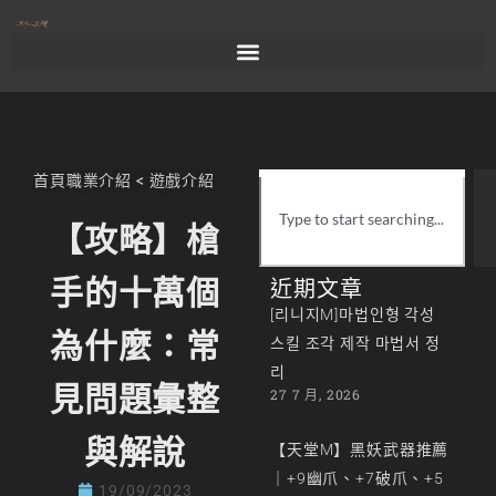
首頁
職業介紹
<
遊戲介紹
【攻略】槍
手的十萬個
近期文章
[리니지M]마법인형 각성
為什麼：常
스킬 조각 제작 마법서 정
리
見問題彙整
27 7 月, 2026
與解說
【天堂M】黑妖武器推薦
｜+9幽爪、+7破爪、+5
19/09/2023