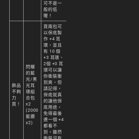
可不是一
般的低
喔！
買兩包可
以保底製
作 +4 耳
環，並且
有 10 個
+3 耳環、
2個 +0 耳
閃耀
環可以讓
的藍
你衝裝衝
光/黑
到爽，但
飾品
光耳
請記得，
不夠
環組
保底就真
力
合包
的讓他保
買！
x2
底用途，
(2000
免得最後
藍鑽
連一個 +4
x2)
都看不
到，雖然
衝裝沒有