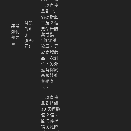
可以直接
拿到 +3
倫提斯藍
阿頓
耳及 2 個
無論
的箱
史奈普防
如何
子
禦戒指、
都要
(890
1個守護
買
元)
徽章，等
於商城飾
品一次到
位，另外
還有保底
高級娃娃
與變身
卡。
可以直接
拿到持續
30 天經驗
值 2 倍、
殷海薩祝
福消耗降