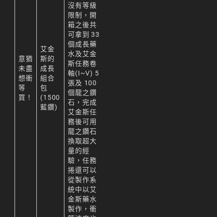
沒有等級
限制，開
箱之後共
可拿到 33
個成長藥
艾金
水及艾金
意猶
斯的
斯任務卷
未盡
成長
軸(I~V) 5
想衝
組合
張及 100
等
包
個龍之鑽
買！
(1500
石，完成
藍鑽)
艾金斯任
務後可用
龍之鑽石
換取超大
量的經
驗，任務
捲還可以
從製作系
統中以艾
金斯藥水
製作，衝