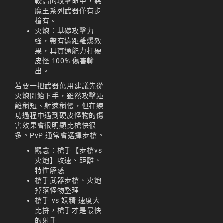
較高的攻擊命中，惡
리니지M 업데이트
魔王系列武器僅有步
槍有。
리니지M 요정
火炮：基礎攻擊力
強，帶有遠距離爆效
리니지M 장비 추천
果，具貫通能力打硬
皮怪 100% 傷害輸
리니지M 직업 추천
出。
리니지M 클래스 체인
若要一把武器萬用建議先從
지 뇌신
火炮開始下手，雖然攻擊距
離稍短、射速稍慢，但在練
리니지M 파밍
功過程中遇到硬皮怪物的傷
害效果會很明顯比槍快很
서버-합병-공지
多。PvP 通常會選擇步槍。
觀念：槍手【步槍vs
火炮】攻速、距離、
特性解惑
槍手武器步槍、火炮
掉落怪物整理
槍手 vs 妖精 速度大
比拚，槍手才是最快
的射手