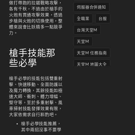
做打帶跑的拉鋸戰略攻擊，
伺服器合併通知
各有千秋，不過由於槍手的
火炮有貫通攻擊效果，透過
全職業
台服
步槍與火炮的切換使用，整
體來說會比妖精多一點競爭
台灣天堂M
力。
天堂M
槍手技能那
天堂M 任務指南
些必學
天堂M 地圖大全
天堂M妖精
槍手必學的技能包括雙重射
擊、快速移動、全面防護以
天堂M 打寶
及魔力轉換，其餘技能如極
速大師、衝刺、體力增幅、
天堂M 攻略
堅守等，至於多重射擊、風
車掃射技能發揮效果有限，
天堂M攻略
大家依需求自行斟酌吧。
天堂M 無課
槍手必學技能推薦，
其中兩招沒事不要學
天堂M私服上線