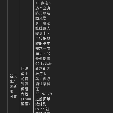
+8 步槍、
過 2 全身
防具以及
銀光變
身、魔法
娃娃巨人
變身卡，
直接把機
體的基本
需求一次
滿足，另
外還提供
60 個高級
回歸
龍鑽衝等
勇士
維持金
新玩
的特
葉，但必
家/
殊裝
須注意得
闖新
備組
在
服
合包
2019/1/9
可買
(1800
之前把等
藍鑽)
級練到
Lv.65 並