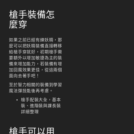
天堂M 練功點
槍手裝備怎
天堂M 職業推薦
麼穿
天堂M職業推薦
如果之前已經有練妖精，那
天堂M裝備推薦
麼可以把妖精裝備直接轉移
給槍手穿就好，初期槍手需
天堂M 騎士
要額外以增加敏捷為主的裝
備來增加能力，若裝備有增
天堂M騎士
加回魔效果更佳，從這兩個
面向去著手吧！
天堂M 騎士攻略
至於智力相關的裝備到學習
技能組合
魔法彈技能後再考慮。
槍手配裝大全，基本
歐林挑戰
私服
裝、進階裝與課長裝
詳細整理
角色推薦
遊戲
리니지M
槍手可以用