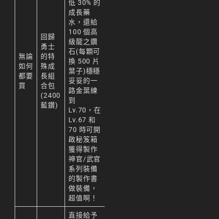
低 30% 的
成長藥
水，還給
100 個高
回歸
級龍之鑽
勇士
石(每顆可
無論
的特
換 500 片
如何
殊成
葉子)穩穩
都要
長組
妥妥的一
買
合包
路金葉練
(2400
到
藍鑽)
Lv.70，在
Lv.67 和
70 時可開
啟秘笈箱
獲得製作
神官/武官
系列裝備
的製作書
做裝備，
超值啊！
直接給予