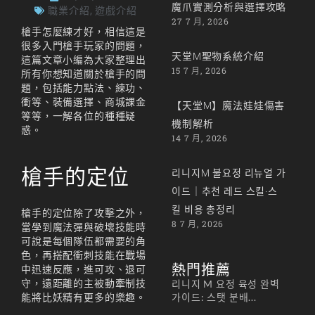
魔爪實測分析與選擇攻略
職業介紹
,
遊戲介紹
27 7 月, 2026
槍手怎麼練才好，相信這是
很多入門槍手玩家的問題，
天堂M聖物系統介紹
這篇文章小編為大家整理出
15 7 月, 2026
所有你想知道關於槍手的問
題，包括能力點法、練功、
衝等、裝備選擇、商城課金
【天堂M】魔法娃娃傷害
等等，一解各位的種種疑
機制解析
惑。
14 7 月, 2026
槍手的定位
리니지M 불요정 리뉴얼 가
이드｜추천 레드 스킬·스
킬 비용 총정리
槍手的定位除了攻擊之外，
8 7 月, 2026
當學到魔法彈與破壞技能時
可說是每個隊伍都需要的角
色，再搭配衝刺技能在戰場
熱門推薦
中迅速反應，進可攻、退可
守，遠距離的主被動牽制技
리니지 M 요정 육성 완벽
가이드: 스탯 분배...
能將比妖精有更多的樂趣。