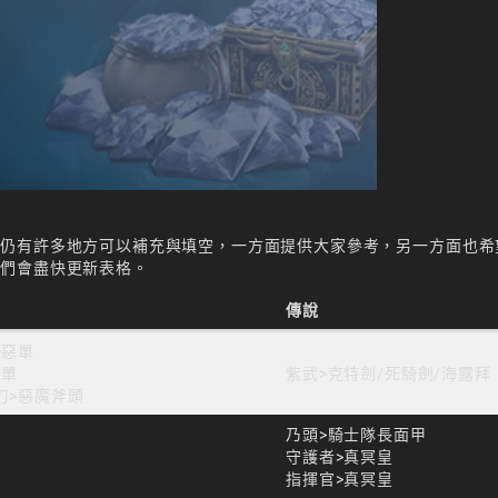
但仍有許多地方可以補充與填空，一方面提供大家參考，另一方面也希
我們會盡快更新表格。
傳說
>惡單
惡單
紫武>克特劍/死騎劍/海露拜
刀>惡魔斧頭
乃頭>騎士隊長面甲
守護者>真冥皇
指揮官>真冥皇