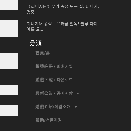
《리니지M》무기 속성 보는 법: 대미지,
명중...
리니지M 공략｜무과금 필독! 블루 다이
아를 모...
分類
首頁/홈
帳號註冊 / 회원가입
遊戲下載 / 다운로드
最新公告 / 공지사항
遊戲介紹/게임소개
赞助/선물지원