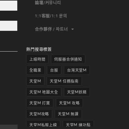
論壇/커뮤니티
1:1客服/1:1 문의
合作夥伴 / 파트너
熱門搜尋標簽
上線時間
伺服器合併通知
全職業
台服
台灣天堂M
天堂M
天堂M 任務指南
天堂M 地圖大全
天堂M妖精
天堂M 打寶
天堂M 攻略
天堂M攻略
天堂M 無課
天堂M私服上線
天堂M 練功點