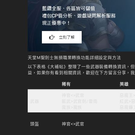
天堂M聖劍士無損職業轉換功能詳細設定與方法
以下表格《大補帖》整理了一些武器裝備轉換資訊，
益，如果你有看到相關資訊，歡迎在下方留言分享，
稀有
英雄
神官<>武官
惡魔王
武器
藍武>武官劍/雷雨
紅武>
魔族>魔族
惡魔鐮
頭盔
神官<>武官