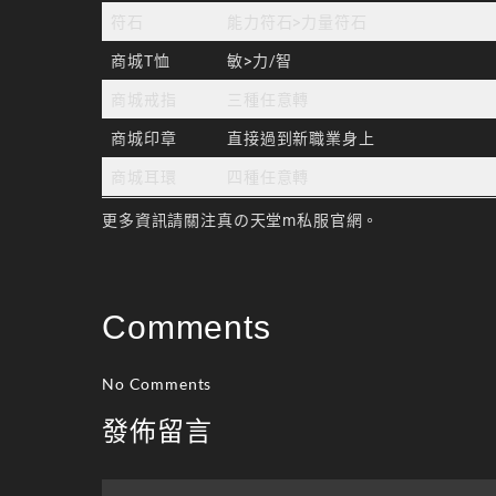
符石
能力符石>力量符石
商城T恤
敏>力/智
商城戒指
三種任意轉
商城印章
直接過到新職業身上
商城耳環
四種任意轉
更多資訊請關注
真の天堂m私服官網
。
Comments
No Comments
發佈留言