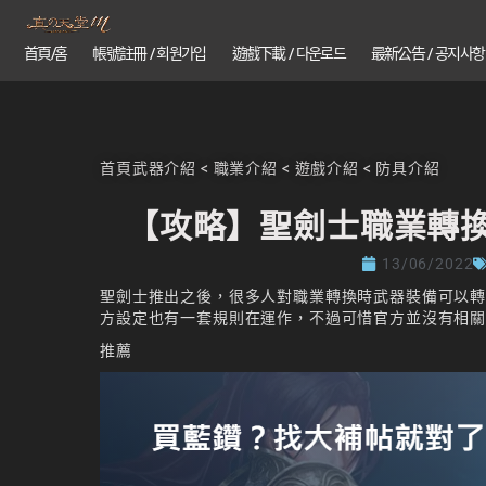
首頁/홈
帳號註冊 / 회원가입
遊戲下載 / 다운로드
最新公告 / 공지사항
首頁
武器介紹
<
職業介紹
<
遊戲介紹
<
防具介紹
【攻略】聖劍士職業轉換 
13/06/2022
聖劍士推出之後，很多人對職業轉換時武器裝備可以
方設定也有一套規則在運作，不過可惜官方並沒有相
推薦