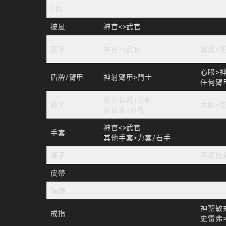
T恤
披風
神官<>武官
盔甲
神官<>武官
滅魔>
心眼>
盾牌/臂甲
神射臂甲>鬥士
任何臂
能力長靴>力靴
鞋子
大腳>
遠征者>力靴
神官<>武官
手套
其他手套>力套/石手
褲子
阿奴比
皮帶
項鍊
神聖敏
戒指
史雷弗