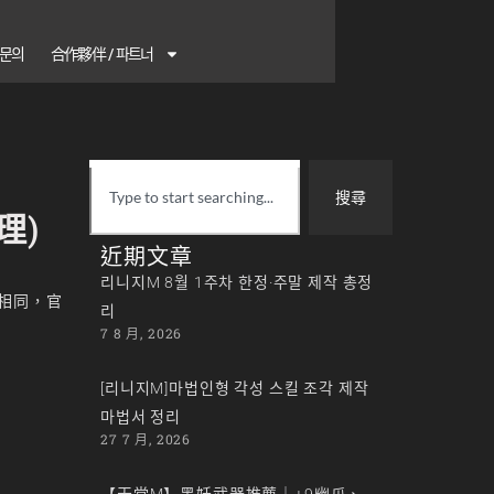
1 문의
合作夥伴 / 파트너
搜尋
理)
近期文章
리니지M 8월 1주차 한정·주말 제작 총정
相同，官
리
7 8 月, 2026
[리니지M]마법인형 각성 스킬 조각 제작
마법서 정리
27 7 月, 2026
【天堂M】黑妖武器推薦｜+9幽爪、