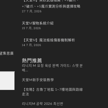
+7破爪、+5魔爪實測分析與選擇攻略
27 7 月, 2026
天堂M聖物系統介紹
15 7 月, 2026
【天堂M】魔法娃娃傷害機制解析
14 7 月, 2026
望集思廣
熱門推薦
리니지 M 요정 육성 완벽 가이드: 스탯 분
배...
天堂M新手安裝教學
【攻略】古魯丁地監 1~7樓地圖與路線
走法
리니지M 공략 2026 최신판