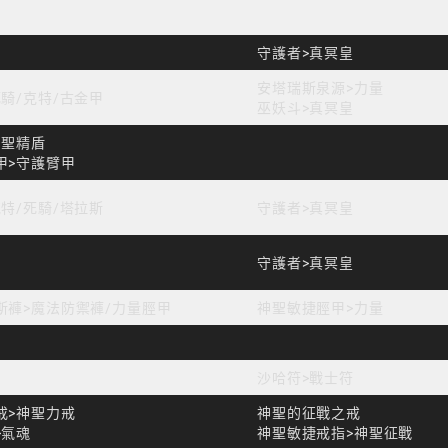
守護者>真冥皇
安塔瑞斯泉源>力量
死騎/克特/古金甲
巫妖斗>真冥皇
神聖精盾
甲>守護臂甲
克特/死騎/塔拉斯
守護者>真冥皇
守護者>真冥皇
斯褲>魔法防禦褲/力量脛甲
神聖敏捷脛甲>力量
沙哈符>戰士符
戒>神聖力戒
神聖的征戰之戒
>氣魂
神聖敏捷戒指>神聖征戰