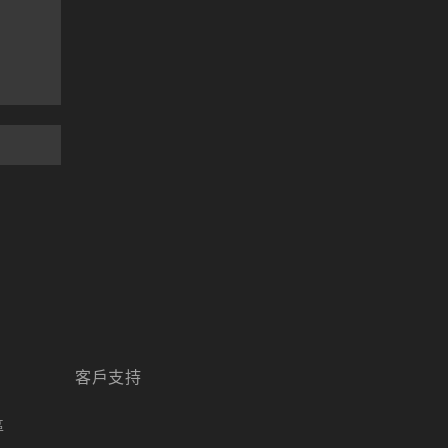
天堂M 職業推薦
天堂M職業推薦
天堂M裝備推薦
天堂M 騎士
天堂M騎士
天堂M 騎士攻略
技能組合
歐林挑戰
私服
角色推薦
遊戲
리니지M
리니지M 공략
리니지m 광전사
리니지M 뇌신 전직 공략
리니지M 마검사 전직
리니지M 무과금
리니지M 무기
客戶支持
리니지M 바하
리니지M 사냥
區
리니지M 사냥터