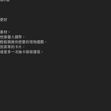
。
，
要更好
鑑素材，
給他換獵人鑄幣，
以輕鬆開啟你想要的怪物圖鑑，
拿到高等的卡片，
，或是多一次抽卡碰碰運氣，