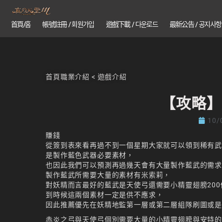
首頁/홈
帳號註冊 / 회원가입
遊戲下載 / 다운로드
最新公告 / 공지사항
首頁
職業介紹
<
遊戲介紹
【攻略】
10/
賺錢
從簽到表來看再過不到一個星期大家就可以領到稀有
是製作藍色武器必要素材，
也因此我們可以預測再過幾天會有大量製作藍武的需
製作藍武所需要大量的素材有米索莉，
對妖精而言最好的藍武是天使弓還需要小精靈翅膀200
到時候這兩個素材一定是供不應求，
因此推薦優先在妖精地監第一層或第二層組隊刷圖或
赤炎之弓與天使弓個別需要大量的小精靈翅膀與安特