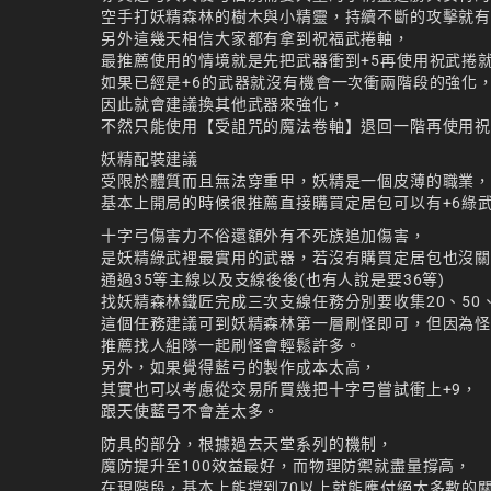
空手打妖精森林的樹木與小精靈，持續不斷的攻擊就
另外這幾天相信大家都有拿到祝福武捲軸，
最推薦使用的情境就是先把武器衝到+5再使用祝武捲就
如果已經是+6的武器就沒有機會一次衝兩階段的強化
因此就會建議換其他武器來強化，
不然只能使用【受詛咒的魔法卷軸】退回一階再使用
妖精配裝建議
受限於體質而且無法穿重甲，妖精是一個皮薄的職業
基本上開局的時候很推薦直接購買定居包可以有+6綠
十字弓傷害力不俗還額外有不死族追加傷害，
是妖精綠武裡最實用的武器，若沒有購買定居包也沒
通過35等主線以及支線後後(也有人說是要36等)
找妖精森林鐵匠完成三次支線任務分別要收集20、50
這個任務建議可到妖精森林第一層刷怪即可，但因為
推薦找人組隊一起刷怪會輕鬆許多。
另外，如果覺得藍弓的製作成本太高，
其實也可以考慮從交易所買幾把十字弓嘗試衝上+9，
跟天使藍弓不會差太多。
防具的部分，根據過去天堂系列的機制，
魔防提升至100效益最好，而物理防禦就盡量撐高，
在現階段，基本上能撐到70以上就能應付絕大多數的