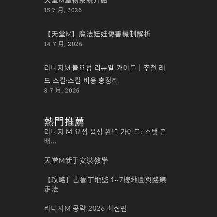
15 7 月, 2026
【天堂M】魔法娃娃傷害機制解析
14 7 月, 2026
리니지M 불요정 리뉴얼 가이드｜추천 레
드 스킬·스킬 비용 총정리
8 7 月, 2026
熱門推薦
리니지 M 요정 육성 완벽 가이드: 스탯 분
배...
天堂M新手安裝教學
【攻略】古魯丁地監 1~7樓地圖與路線
走法
리니지M 공략 2026 최신판