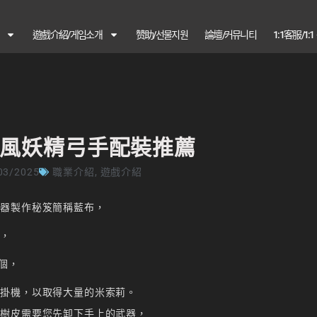
遊戲介紹/게임소개
赞助/선물지원
論壇/커뮤니티
1:1客服/1:
風妖精弓手配裝推薦
03/2025
職業介紹
,
遊戲介紹
武器製作秘笈簡稱藍布，
求，
個，
是掛機，以取得大量的米索莉。
的樹皮需要您先卸下手上的武器，