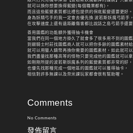
就可以換你想要換得藍變(每個職業都有)，
而且這些藍變素質都比禮包提供的保底藍變還要更好
身為妖精弓手的我一定會去優先換 波若斯妖魔弓箭手
在攻擊速度上還有遠距離傷害都比說話之島弓箭手還
善用圖鑑的功能額外獲得抽卡機會
當我們在同一個地方掛久了就會多了很多用不到的圖
到銀騎士村莊找圖鑑商人就可以把你多餘的圖鑑素材
就可以用獵人鑄幣再換你需要的圖鑑素材，如此就可
我們盡量找那種高等的怪物只要完成他的圖鑑就可以
如剛剛所提的波若斯妖魔系列的藍變素質都非常的好
也優先找那種完成一個地區的圖鑑就可以獲得抽卡，
相信對許多無課以及奈米課玩家都會很有幫助喔。
Comments
No Comments
發佈留言