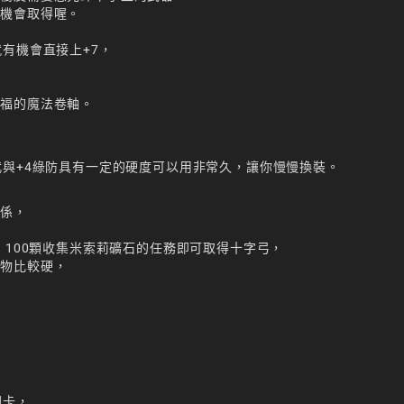
有機會取得喔。
有機會直接上+7，
，
祝福的魔法卷軸。
，
武與+4綠防具有一定的硬度可以用非常久，讓你慢慢換裝。
關係，
、100顆收集米索莉礦石的任務即可取得十字弓，
怪物比較硬，
關卡，