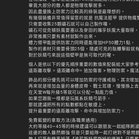
畢竟大部分的敵人都是物理攻擊居多，
因此盡量換上防禦力比較高的綠裝是最理想的。
有幾個裝備非常值得留意的就是 抗魔法脛甲 提供物魔
只需要收集25顆礦石就可以自己製作囉，
礦石可從克頓妖魔要塞以及麥田的羅孚妖魔大量取得，
非常推薦只要有素材就製作出來。
體力臂甲能提供防禦力同時還能增加HP50體力1點，
製作的素材只需要骨頭25個，隨處可見的骷髏擊殺就
對於妖精弓來說這個壁甲是無可取代的喔。
個人是依以下的優先順序重要的數值來配裝給大家參
遠距離攻擊 = 遠距離命中= 追加傷害 > 物理防禦 > 魔法防禦
飾品的部分優先挑可以增加防禦的守護戒指、其次增
再來就是增加血量的身體皮帶、戰士耳環，慢慢換上
在天堂W每升級5等就可以分配一點能力值，
如果您跟我一樣都是玩風系妖精弓箭手，
那就建議把所有的點數都點在敏捷上，
提升最重要的遠距離攻擊、命中與增加防禦力。
免費藍變的拿取方法(各職業通用)
大約等級40~45等的時候建議可以跟朋友一起組隊刷
這邊的敵人雖然頗強 但是只要組隊一起打絕對不是問
敵人打死有機率掉落【波若斯妖魔斷掉的護腕】只要累