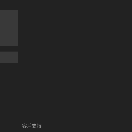
天堂M 職業推薦
天堂M職業推薦
天堂M裝備推薦
天堂M 騎士
天堂M騎士
天堂M 騎士攻略
技能組合
歐林挑戰
私服
角色推薦
遊戲
리니지M
리니지M 공략
리니지m 광전사
리니지M 뇌신 전직 공략
리니지M 마검사 전직
리니지M 무과금
리니지M 무기
리니지M 바하
리니지M 사냥
客戶支持
리니지M 사냥터