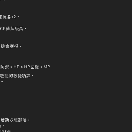
雙抗各+2，
CP值超級高，
有機會獲得，
考
 > HP > HP回復 > MP
加敏捷的敏捷項鍊、
去。
波若斯妖魔部落，
題，
積8個