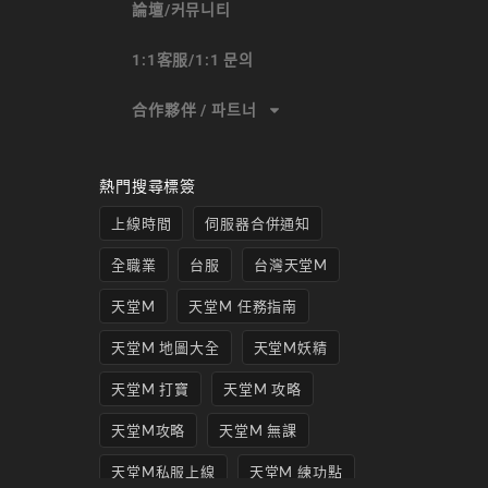
論壇/커뮤니티
1:1客服/1:1 문의
合作夥伴 / 파트너
熱門搜尋標簽
上線時間
伺服器合併通知
全職業
台服
台灣天堂M
天堂M
天堂M 任務指南
天堂M 地圖大全
天堂M妖精
天堂M 打寶
天堂M 攻略
天堂M攻略
天堂M 無課
天堂M私服上線
天堂M 練功點