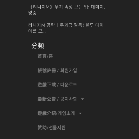
《리니지M》무기 속성 보는 법: 대미지,
명중...
리니지M 공략｜무과금 필독! 블루 다이
아를 모...
分類
首頁/홈
帳號註冊 / 회원가입
遊戲下載 / 다운로드
最新公告 / 공지사항
遊戲介紹/게임소개
赞助/선물지원