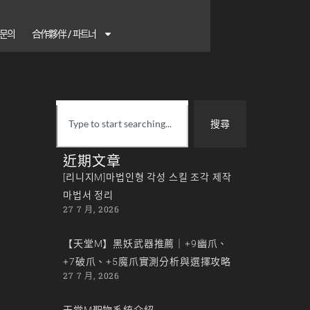
1 문의
合作夥伴 / 파트너
搜尋
近期文章
[리니지M]마법인형 각성 스킬 조각 제작
마법서 정리
27 7 月, 2026
【天堂M】黑妖武器推薦｜+9幽爪、
+7破爪、+5魔爪實測分析與選擇攻略
27 7 月, 2026
天堂M聖物系統介紹