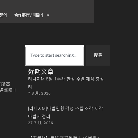
1 문의
合作夥伴 / 파트너
搜尋
近期文章
리니지M 8월 1주차 한정·주말 제작 총정
有所高
리
評斷囉！
7 8 月, 2026
[리니지M]마법인형 각성 스킬 조각 제작
마법서 정리
27 7 月, 2026
【天堂M】黑妖武器推薦｜+9幽爪、