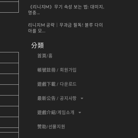
《리니지M》무기 속성 보는 법: 대미지,
명중...
리니지M 공략｜무과금 필독! 블루 다이
아를 모...
分類
首頁/홈
帳號註冊 / 회원가입
遊戲下載 / 다운로드
最新公告 / 공지사항
遊戲介紹/게임소개
赞助/선물지원