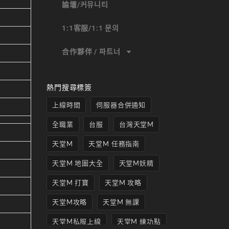
論壇/커뮤니티
1:1客服/1:1 문의
合作夥伴 / 파트너
熱門搜尋標簽
上線時間
伺服器合併通知
全職業
台服
台灣天堂M
天堂M
天堂M 任務指南
天堂M 地圖大全
天堂M妖精
天堂M 打寶
天堂M 攻略
天堂M攻略
天堂M 無課
天堂M私服上線
天堂M 練功點