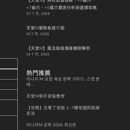
+7破爪、+5魔爪實測分析與選擇攻略
27 7 月, 2026
天堂M聖物系統介紹
15 7 月, 2026
【天堂M】魔法娃娃傷害機制解析
14 7 月, 2026
熱門推薦
리니지 M 요정 육성 완벽 가이드: 스탯 분
배...
天堂M新手安裝教學
【攻略】古魯丁地監 1~7樓地圖與路線
走法
리니지M 공략 2026 최신판