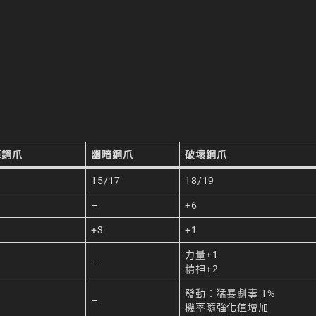
革鋼爪
幽暗鋼爪
破壞鋼爪
15/17
18/19
–
+6
+3
+1
力量+1
–
精神+2
發動：猛暴劇毒 1%
–
機率隨強化值增加