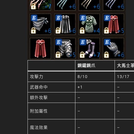
鋼鐵鋼爪
大馬士
攻擊力
8/10
13/17
武器命中
+1
–
額外攻擊
–
–
附加屬性
–
–
魔法效果
–
–