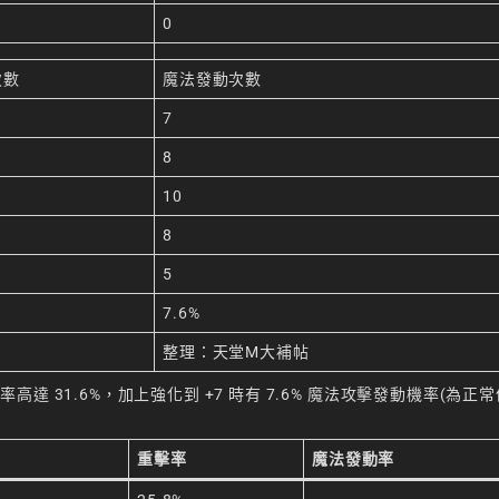
0
次數
魔法發動次數
7
8
10
8
5
%
7.6%
整理：
天堂M大補帖
31.6%，加上強化到 +7 時有 7.6% 魔法攻擊發動機率(為正常值
重擊率
魔法發動率