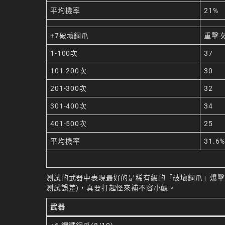
平均機率
21%
+7破壞鋼爪
重擊
1-100次
37
101-200次
30
201-300次
32
301-400次
34
401-500次
25
平均機率
31.6
測試的武器中表現最好的是稀有級的「破壞鋼爪」爆擊率高達 
測試誤差)，真要打起怪來補不容小覷。
武器