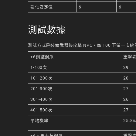
強化安定值
6
6
測試數據
測試方式是裝備武器後攻擊 NPC，每 100 下做一
+6鋼鐵鋼爪
重擊
1-100次
29
101-200次
20
201-300次
27
301-400次
26
401-500次
27
平均機率
25.8
+6大馬士革鋼爪
重擊