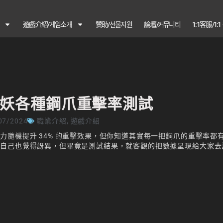
遊戲介紹/게임소개
赞助/선물지원
論壇/커뮤니티
1:1客服/1:
妖各種鋼爪重擊率測試
07/2024
職業介紹
,
遊戲介紹
隨機提升 34% 的重擊效果，但你知道其實每一把鋼爪的重擊率都
編自己也覺得訝異，但畢竟是測試結果，就客觀的把數據呈現給大家去