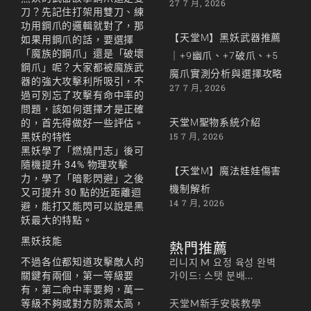
27 7 月, 2026
刀？先記住打架用雙刀、練
功用鋼爪的邏輯就對了，那
【天堂M】黑妖武器推薦
如果用鋼爪的話，要選擇
「魔族的鋼爪」還是「破壞
｜+9幽爪、+7破爪、+5
鋼爪」呢？大家都被魔族武
魔爪實測分析與選擇攻略
器的強大攻擊利所吸引，不
27 7 月, 2026
過可別忘了攻擊有命中率的
問題，該如何選擇才是正確
天堂M聖物系統介紹
的，首先得做好一些評估。
15 7 月, 2026
黑妖的特性
黑妖學了「燃燒鬥志」後可
隨機提升 34% 物理攻擊
【天堂M】魔法娃娃傷害
力，學了「暗影閃避」之後
機制解析
又可提升 30 點的近距離迴
14 7 月, 2026
避，能打又能閃可以說是黑
妖最大的特點。
黑妖技能
熱門推薦
不過各位都知道攻擊敵人的
리니지 M 요정 육성 완벽
가이드: 스탯 분배...
關鍵有兩個，第一等級要
有，第二命中率要夠，萬一
天堂M新手安裝教學
等級不夠或對方防禦太高，