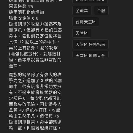
機率隨強化值增加 發動：白
惡靈逆襲 4%
全職業
台服
機率隨強化值增加
強化安定值 6 0
台灣天堂M
破壞鋼爪的攻擊力雖然不及
魔族爪，但卻有 6 點的武器
天堂M
命中，強化到安定值後將會
具備 12 點以上的命中率，
天堂M 任務指南
再加上有額外 1 點的攻擊
(隨強化值提升)，對越級打
天堂M 地圖大全
怪、衝等來說會是非常好的
選擇。
天堂M妖精
魔族的鋼爪除了有強大的攻
天堂M 打寶
擊力之外還加了 3 點的武器
命中，很多玩家非常想要擁
天堂M 攻略
有，不過由於魔族武器的安
定都是 0，每次強化都可能
天堂M攻略
面臨失敗風險，因此很多人
拿著 +0 鋼爪在打怪，攻擊
天堂M 無課
輸出雖然不凡，但僅與 +6
破壞鋼爪相當，命中卻遠遠
天堂M私服上線
輸一截，也很難越級打怪。