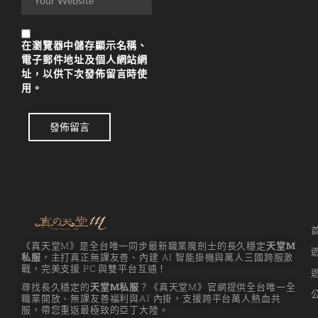
리니지M 요정
리니지M 장비 추천
在
瀏覽器
中儲存顯示名稱、
電子郵件地址及個人網站網
리니지M 직업 추천
址，以供下次發佈留言時使
用。
리니지M 클래스 체인
지 뇌신
發佈留言
리니지M 파밍
서버-합병-공지
《真天堂M》是全台唯一同步最新職業魔劍士的長久穩定
天堂M
私服
，主打真正無課友善、內建 AI 智能掛機與萬人三國跨服激
戰，完美支援 PC 與雙平台互通！
尋找長久穩定的
天堂M私服
？《真天堂M》官網提供全台唯一全
職業開放、無課友善福利與AI 內掛，支援跨平台萬人熱血共
服，帶您重返最極致的亞丁大陸。