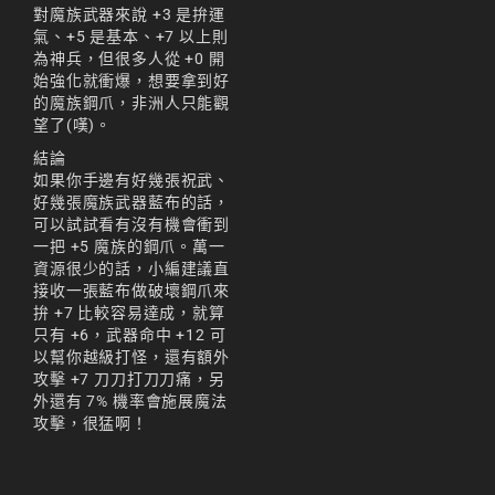
天堂M 練功點
對魔族武器來說 +3 是拚運
氣、+5 是基本、+7 以上則
天堂M 職業推薦
為神兵，但很多人從 +0 開
始強化就衝爆，想要拿到好
天堂M職業推薦
的魔族鋼爪，非洲人只能觀
望了(嘆)。
天堂M裝備推薦
結論
天堂M 騎士
如果你手邊有好幾張祝武、
好幾張魔族武器藍布的話，
天堂M騎士
可以試試看有沒有機會衝到
一把 +5 魔族的鋼爪。萬一
天堂M 騎士攻略
資源很少的話，小編建議直
接收一張藍布做破壞鋼爪來
技能組合
拚 +7 比較容易達成，就算
只有 +6，武器命中 +12 可
歐林挑戰
私服
以幫你越級打怪，還有額外
攻擊 +7 刀刀打刀刀痛，另
角色推薦
遊戲
外還有 7% 機率會施展魔法
攻擊，很猛啊！
리니지M
리니지M 공략