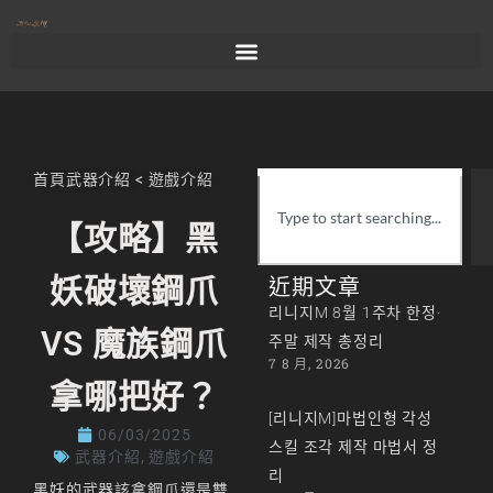
首頁
武器介紹
<
遊戲介紹
【攻略】黑
妖破壞鋼爪
近期文章
리니지M 8월 1주차 한정·
VS 魔族鋼爪
주말 제작 총정리
7 8 月, 2026
拿哪把好？
[리니지M]마법인형 각성
06/03/2025
스킬 조각 제작 마법서 정
武器介紹
,
遊戲介紹
리
黑妖的武器該拿鋼爪還是雙