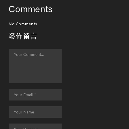
리니지m 광전사
Comments
리니지M 뇌신 전직 공
략
No Comments
리니지M 마검사 전직
發佈留言
리니지M 무과금
리니지M 무기
리니지M 바하
리니지M 사냥
리니지M 사냥터
리니지M 신입 가이드
리니지M 아덴 생존 가
이드
리니지M 업데이트