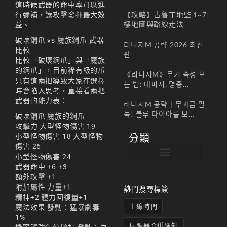
這時候武器的命中率可以進
【攻略】古魯丁地監 1~7
行彌補，讓攻擊發揮最大效
樓地圖與路線走法
益。
破壞鋼爪 vs 魔族鋼爪 武器
리니지M 공략 2026 최신
比較
판
比較「破壞鋼爪」與「魔族
的鋼爪」，目前稀有級的爪
《리니지M》무기 속성 보
只有這兩把導致大家在選擇
는 법: 대미지, 명중...
時會陷入思考，直接看兩把
武器的能力表：
리니지M 공략｜무과금 필
독! 블루 다이아를 모...
破壞鋼爪 魔族的鋼爪
攻擊力 大型怪物傷害 19
小型怪物傷害 18 大型怪物
分類
傷害 26
小型怪物傷害 24
武器命中 +6 +3
帳號註冊 / 회원가입
遊戲下載 / 다운로드
最新公告 / 공지사항
遊戲介紹/게임소개
合作夥伴 / 파트너
額外攻擊 +1 –
附加屬性 力量+1
熱門搜尋標簽
精神+2 體力回復量+1
上線時間
魔法效果 發動：猛暴劇毒
1%
伺服器合併通知