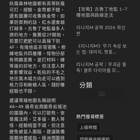
妖魔森林地圖都有高等妖魔
【攻略】古魯丁地監 1~7
可打，經驗、金幣都不錯，
樓地圖與路線走法
還有圖騰可收集換金幣，如
果防禦夠的話，紅水還會越
리니지M 공략 2026 최신
打越多。古魯丁地監最多人
판
擠的地方，推薦從2F開始，
若要打肥肥可以直接下到
《리니지M》무기 속성 보
4F，有塊地區非常密集。修
는 법: 대미지, 명중...
練地監共四層樓，怪物分部
有明顯差異，是打材料、練
리니지M 공략｜무과금 필
等級的好地方，但注意人群
독! 블루 다이아를 모...
會影響效益。乾枯的不毛之
地往風木城方向走可以遇到
分類
格力芬和蜥蜴人區，錢好賺
經驗也不錯。
建議等級地圖名稱說明
帳號註冊 / 회원가입
遊戲下載 / 다운로드
最新公告 / 공지사항
遊戲介紹/게임소개
合作夥伴 / 파트너
46~49 級奇岩周圍奇岩城池
的圍牆內，可以打歐熊、安
熱門搜尋標簽
普魔法師、艾多倫、數人等
怪，經驗相當不錯，但注意
上線時間
避免被鼠人圍毆，建議裝備
兩顆地靈戒指。綠洲周圍綠
伺服器合併通知