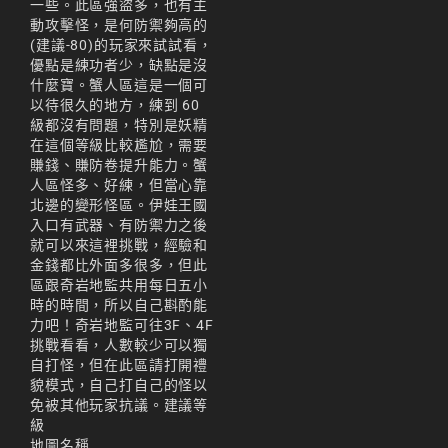
一些。此區強盜多，也有主
天堂M 練功點
動攻擊怪，是何防禦夠高的
天堂M 職業推薦
(建議-80)的玩家來試試看，
優點是練功者少，缺點是沒
天堂M職業推薦
什麼寶。蟹人區這是一個可
以待很久的地方，練到 60
天堂M裝備推薦
級都沒有問題，特別是妖精
在這個等級比較尷尬，需要
天堂M 騎士
賺錢、賺防卷提升能力。蟹
人區怪多、好練，但當心靠
天堂M騎士
北邊的變形怪區。伊娃王國
入口有武器、有防禦力之後
天堂M 騎士攻略
就可以來這裡挑戰，經驗和
金錢都比外面多很多，但此
技能組合
區跟奇岩地監共用每日五小
時的時間，所以自己斟酌能
歐林挑戰
私服
力吧！奇岩地監可往3F、4F
挑戰看看，人數較少可以獨
角色推薦
遊戲
自打怪，但在此區請打開禮
貌模式，自己打自己的怪以
리니지M
免被其他玩家抗議。建議等
리니지M 공략
級
地圖名稱