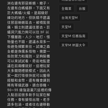
洲右邊有邪惡蜥蜴、蠍子，
左邊有白螞蟻群，下面又有
全職業
台服
巨大螞蟻/火蟻，是超級好
練功的地方，但妖精不建議
台灣天堂M
往邪惡蜥蜴區去，被噴氣很
天堂M
痛，騎士則建議往那去。巨
蟻洞穴能力夠可以往 3F 以
天堂M 任務指南
下樓層跑，人少、地打、怪
物量也不錯，建議水背多一
天堂M 地圖大全
些避免頻繁來往。試煉之森
全都是侏儒系怪物，需要一
天堂M妖精
些防禦力和魔防，足夠裝備
可以來試試看。奇岩地監建
天堂M 打寶
議在前兩樓就好，這裡玩家
大多關閉禮貌模式，因此大
天堂M 攻略
家一起打怪很快就可以獲得
經驗和金幣，還有機會講到
天堂M攻略
稀有等級武器，適合掛機。
50~55 級強盜巢穴這裡的傳
天堂M 無課
入點目前很多新手玩家在解
任務，會有搶怪出現，老手
天堂M私服上線
請多包涵，或者往右邊移動