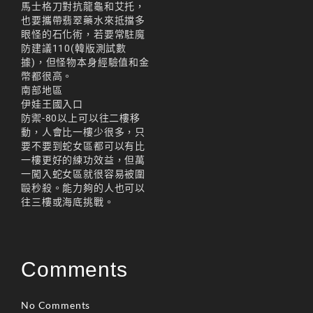
馬士格刀對抗龍龜和艾托，
리니지M 요정
也要攜帶翡翠藥水來抵擋多
眼怪的石化術，若要常駐魔
리니지M 장비 추천
防建議110(韓版測試數
據)，但怪物本身經驗值和金
리니지M 직업 추천
幣都很高。
南部地區
리니지M 클래스 체인
伊娃王國入口
지 뇌신
防禦-80以上可以往二樓移
動，人會比一樓少很多，只
리니지M 파밍
要不要到蛇女區都可以有比
一樓更好的練功效益，但萬
서버-합병-공지
一闖入蛇女區就很容易被圍
毆秒殺。能力夠的人也可以
往三樓或海底挑戰。
Comments
No Comments