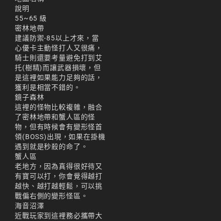
리니지m 광전사
說明
55~65 級
리니지M 뇌신 전직 공
密林地帶
략
建議防禦-85以上才來，當
心優卡主動怪打人又很痛，
리니지M 마검사 전직
騎士則還要考量避免打到艾
托(樹精)而讓武器損壞，但
리니지M 무과금
是這裡如果能力足夠的話，
獲利是相當不錯的。
리니지M 무기
鏡子森林
這裡的怪物比較複雜，融合
리니지M 바하
了密林地帶和蟹人區的怪
物，但有時候會有變形怪首
리니지M 사냥
領(BOSS)出現，如果在掛機
遇到就是秒殺的命了。
리니지M 사냥터
蟹人區
老地方，因為真得很好待又
리니지M 신입 가이드
有寶可以打，你會覺得越打
리니지M 아덴 생존 가
越快、越打越輕鬆，可以挑
이드
戰偏右側的變形怪區。
海音沼澤
리니지M 업데이트
近戰玩家到這裡務必攜帶大