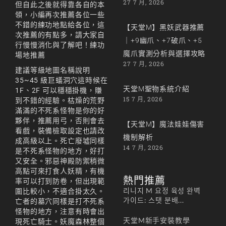
27 7 月, 2026
但自此之後就得靠各自的本
領，小編再次推薦各位一些
不錯的練功地點給各位，這
【天堂M】黑妖武器推薦
次推薦的有點多，請大家自
｜+9幽爪、+7破爪、+5
行慢慢消化與了解吧！練功
魔爪實測分析與選擇攻略
場地推薦
27 7 月, 2026
建議等級地圖名稱說明
35~45 級巨蟻洞穴這時候在
天堂M聖物系統介紹
1F、2F 可以穩穩掛機，賺
15 7 月, 2026
到不錯的經驗。枯燥的荒野
滿滿的不死系怪物是你的好
夥伴，推薦用弓，否則會去
【天堂M】魔法娃娃傷害
看戲，裝備檢取設定也請改
機制解析
成高級以上。死亡廢墟同樣
14 7 月, 2026
是不死系怪物的地方，好打
又安全。邪惡神殿防禦稍微
高點可來打食人妖精，有機
熱門推薦
率可以打到防卷，但出現範
리니지 M 요정 육성 완벽
圍比較小，不適合掛太久。
가이드: 스탯 분배...
亡者的墓穴同樣是打不死系
怪物的地方，注意有時會出
天堂M新手安裝教學
現死亡騎士。妖魔森林整個