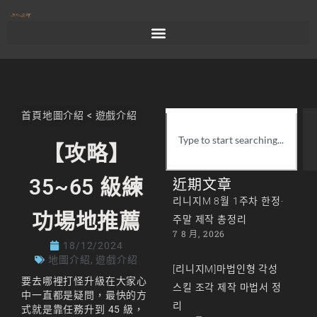
首頁
地圖介紹
<
遊戲介紹
【攻略】
35~65 級練
近期文章
리니지M 8월 1주차 한정·
功場地推薦
주말 제작 총정리
7 8 月, 2026
18/12/2024
地圖介紹
,
遊戲介紹
[리니지M]마법인형 각성
要去哪裡打怪升級在大家心
스킬 조각 제작 마법서 정
中一直都是疑問，最快的方
리
式就是靠任務升到 45 級，