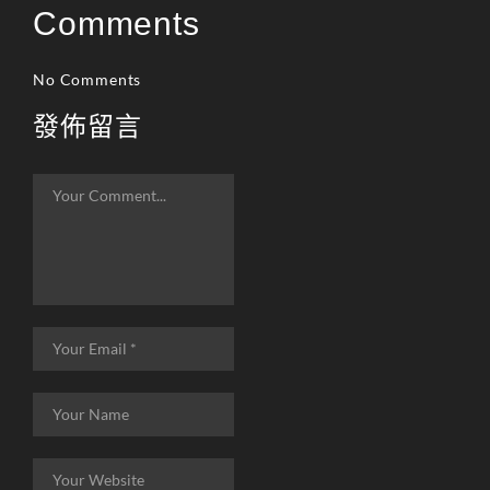
Comments
리니지m 광전사
리니지M 뇌신 전직 공
략
No Comments
리니지M 마검사 전직
發佈留言
리니지M 무과금
리니지M 무기
리니지M 바하
리니지M 사냥
리니지M 사냥터
리니지M 신입 가이드
리니지M 아덴 생존 가
이드
리니지M 업데이트