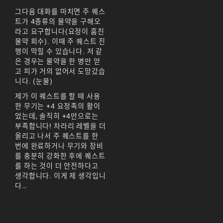
天堂M 練功點
그다음 대화를 마치면 주 퀘스
트가 4종류의 물약을 구해오
天堂M 職業推薦
라고 요구합니다(요정이 훔친
天堂M職業推薦
물약 회수). 이때 주 퀘스트 진
행이 막힐 수 있습니다. 저 같
天堂M裝備推薦
은 경우는 물약을 한 병만 얻
고 피가 거의 없어서 도망갔습
天堂M 騎士
니다. (눈물)
제가 이 퀘스트를 할 때 사용
天堂M騎士
한 무기는 +4 요정족의 활이
었는데, 솔직히 +4만으로는
天堂M 騎士攻略
부족합니다! 차라리 레벨을 더
技能組合
올리고 나서 주 퀘스트를 한
번에 완료하거나 무기와 장비
歐林挑戰
私服
를 충분히 강화한 후에 퀘스트
를 하는 것이 더 안전하다고
角色推薦
遊戲
생각합니다. 이게 제 생각입니
다…
리니지M
리니지M 공략