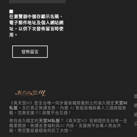
리니지M 요정
在
瀏覽器
中儲存顯示名稱、
리니지M 장비 추천
電子郵件地址及個人網站網
址，以供下次發佈留言時使
리니지M 직업 추천
用。
리니지M 클래스 체인
지 뇌신
發佈留言
리니지M 파밍
서버-합병-공지
《真天堂M》是全台唯一同步最新職業魔劍士的長久穩定
天堂M
私服
，主打真正無課友善、內建 AI 智能掛機與萬人三國跨服激
戰，完美支援 PC 與雙平台互通！
尋找長久穩定的
天堂M私服
？《真天堂M》官網提供全台唯一全
職業開放、無課友善福利與AI 內掛，支援跨平台萬人熱血共
服，帶您重返最極致的亞丁大陸。