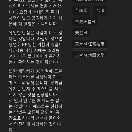
딘 근처의 밀밭에서 요정과 늑
대인을 사냥하는 것을 추천합
全職業
台服
니다. 요정과 늑대인은 둘 다
체력이 낮고 공격하기 쉽기 때
台灣天堂M
문에 꽤 괜찮은 선택입니다.
유일한 단점은 사람이 너무 많
天堂M
다는 것입니다. 사람이 많으면
天堂M 任務指南
당연히 PK당할 위험이 있습니
다. 자동 사냥 시에는 소리를
天堂M 地圖大全
켜서 다른 플레이어가 공격하
는지 확인하는 것이 좋습니다.
天堂M妖精
또한 캐릭터가 30레벨에 도달
하면 아툼바를 사냥해야 하는
天堂M 打寶
퀘스트를 받게 됩니다. 무과금
유저는 먼저 주 퀘스트를 서두
天堂M 攻略
르지 않는 것을 권장합니다.
天堂M攻略
첫 번째 임무는 20마리를 잡
는 것입니다. 퀘스트를 진행하
天堂M 無課
는 방법은 오른쪽 끝의 빈 공
간으로 하나씩 천천히 끌어와
天堂M私服上線
서 안전하게 사냥하는 것입니
다.