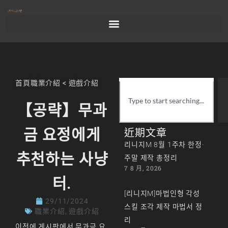
首頁
職業介紹
<
遊戲介紹
【공략】무과
금 요정에게
近期文章
리니지M 8월 1주차 한정·
추천하는 사냥
주말 제작 총정리
7 8 月, 2026
터.
[리니지M]마법인형 각성
29/11/2024
스킬 조각 제작 마법서 정
職業介紹
,
遊戲介紹
리
이전에 게시판에서 무과금 요