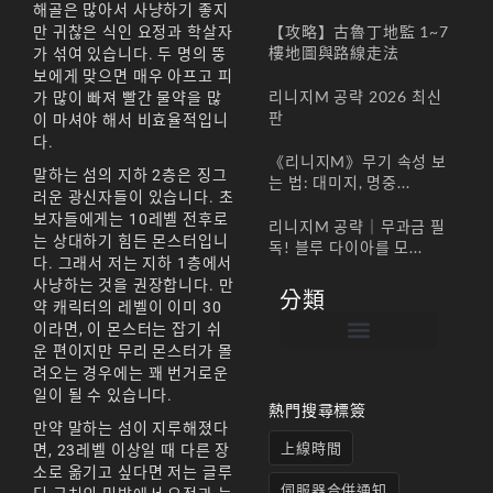
해골은 많아서 사냥하기 좋지
【攻略】古魯丁地監 1~7
만 귀찮은 식인 요정과 학살자
樓地圖與路線走法
가 섞여 있습니다. 두 명의 뚱
보에게 맞으면 매우 아프고 피
리니지M 공략 2026 최신
가 많이 빠져 빨간 물약을 많
판
이 마셔야 해서 비효율적입니
다.
《리니지M》무기 속성 보
말하는 섬의 지하 2층은 징그
는 법: 대미지, 명중...
러운 광신자들이 있습니다. 초
보자들에게는 10레벨 전후로
리니지M 공략｜무과금 필
는 상대하기 힘든 몬스터입니
독! 블루 다이아를 모...
다. 그래서 저는 지하 1층에서
사냥하는 것을 권장합니다. 만
分類
약 캐릭터의 레벨이 이미 30
이라면, 이 몬스터는 잡기 쉬
운 편이지만 무리 몬스터가 몰
帳號註冊 / 회원가입
遊戲下載 / 다운로드
最新公告 / 공지사항
遊戲介紹/게임소개
合作夥伴 / 파트너
려오는 경우에는 꽤 번거로운
일이 될 수 있습니다.
熱門搜尋標簽
만약 말하는 섬이 지루해졌다
上線時間
면, 23레벨 이상일 때 다른 장
소로 옮기고 싶다면 저는 글루
伺服器合併通知