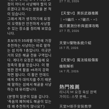
27 7 月, 2026
정이 어디서 사냥해야 할지 모
르겠다고 하시는 분들을 본 적
【天堂M】黑妖武器推薦
이 있습니다.
그래서 제가 생각하기에 요정
｜+9幽爪、+7破爪、+5
이 오랫동안 안전하게 사냥할
魔爪實測分析與選擇攻略
수 있는 장소를 정리해 보았습
27 7 月, 2026
니다.
초보자가 35레벨 이전에 가장
天堂M聖物系統介紹
추천하는 사냥터는 바로 말하
15 7 月, 2026
는 섬 지하 1층입니다. 이곳은
거의 모든 해골 전용 구역입니
【天堂M】魔法娃娃傷害
다. 게다가 요정은 처음에 요
정족의 활을 얻습니다. 이 평
機制解析
범한 흰색 활을 +6까지 강화
14 7 月, 2026
하면 됩니다. 이 활은 언데드
에게 추가 대미지를 주기 때문
에 말하는 섬에서 해골을 사냥
熱門推薦
하는 데 유리합니다.
리니지 M 요정 육성 완벽
가이드: 스탯 분배...
(분명히 질문이 있을 겁니다.
‘죽음의 폐허에도 해골이 있는
天堂M新手安裝教學
데 왜 추천하지 않나요?’)