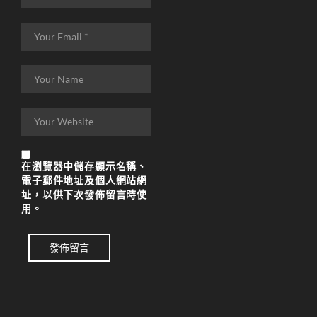
리니지M 업데이트
리니지M 요정
리니지M 장비 추천
리니지M 직업 추천
리니지M 클래스 체인
지 뇌신
리니지M 파밍
在
瀏覽器
中儲存顯示名稱、
電子郵件地址及個人網站網
서버-합병-공지
址，以供下次發佈留言時使
用。
發佈留言