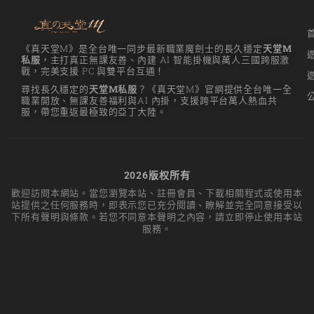
《真天堂M》是全台唯一同步最新職業魔劍士的長久穩定
天堂M
私服
，主打真正無課友善、內建 AI 智能掛機與萬人三國跨服激
戰，完美支援 PC 與雙平台互通！
尋找長久穩定的
天堂M私服
？《真天堂M》官網提供全台唯一全
職業開放、無課友善福利與AI 內掛，支援跨平台萬人熱血共
服，帶您重返最極致的亞丁大陸。
2026版权所有
歡迎訪問本網站。當您瀏覽本站、註冊會員、下載相關程式或使用本
站提供之任何服務時，即表示您已充分閱讀、瞭解並完全同意接受以
下所有聲明與條款。若您不同意本聲明之內容，請立即停止使用本站
服務。