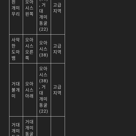
흰
오아
, 거
고급
개미
시스
天堂M 練功點
대
지역
무리
왼쪽
개미
天堂M 職業推薦
동굴
(22)
天堂M職業推薦
사악
오아
오아
天堂M裝備推薦
한
시스
고급
시스
도마
오른
지역
(38)
天堂M 騎士
뱀
쪽
天堂M騎士
오아
시스
天堂M 騎士攻略
(38)
거대
오아
, 거
고급
불개
시스
技能組合
대
지역
미
아래
개미
歐林挑戰
私服
동굴
(22)
角色推薦
遊戲
거대
거대
리니지M
개미
개미
동굴