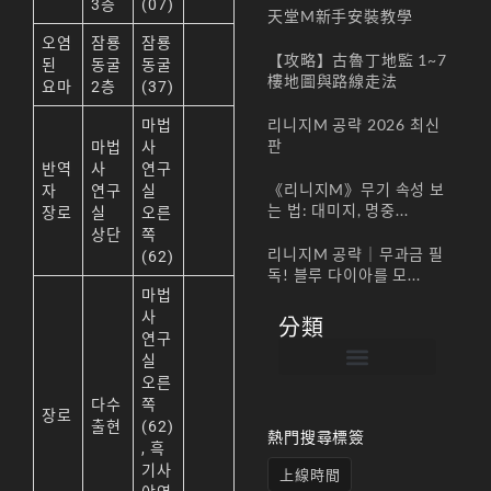
3층
(07)
天堂M新手安裝教學
오염
잠룡
잠룡
【攻略】古魯丁地監 1~7
된
동굴
동굴
樓地圖與路線走法
요마
2층
(37)
리니지M 공략 2026 최신
마법
판
마법
사
반역
사
연구
《리니지M》무기 속성 보
자
연구
실
는 법: 대미지, 명중...
장로
실
오른
상단
쪽
리니지M 공략｜무과금 필
(62)
독! 블루 다이아를 모...
마법
사
分類
연구
실
오른
帳號註冊 / 회원가입
遊戲下載 / 다운로드
最新公告 / 공지사항
遊戲介紹/게임소개
合作夥伴 / 파트너
다수
쪽
장로
출현
(62)
熱門搜尋標簽
, 흑
기사
上線時間