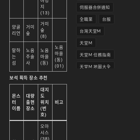
야영
지
伺服器合併通知
(13)
全職業
台服
거미
양골
거미
숲
台灣天堂M
리언
숲
(8)
天堂M
노움
말하
노움
노움
마을
天堂M 任務指南
는
주술
마을
(동)
섬
사
(동)
(01)
天堂M 地圖大全
보석 획득 장소 추천
天堂M妖精
대지
天堂M 打寶
몬스
대량
도
터
출현
위치
비고
天堂M 攻略
이름
장소
(번
天堂M攻略
호)
天堂M 無課
오아
시스
天堂M私服上線
(38)