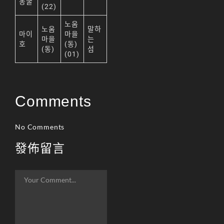
리니지M 공략
동굴
(22)
리니지m 광전사
노움
노움
말하
마이
마을
리니지M 뇌신 전직 공
마을
는
호
(동)
략
(동)
섬
(01)
리니지M 마검사 전직
리니지M 무과금
Comments
리니지M 무기
리니지M 바하
No Comments
리니지M 사냥
發佈留言
리니지M 사냥터
리니지M 신입 가이드
리니지M 아덴 생존 가
이드