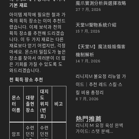
魔爪實測分析與選擇攻略
기본 재료
27 7 月, 2026
아이템 제작에 필요한 철과 가
죽의 획득 장소는 이미 추천드
天堂M聖物系統介紹
렸습니다. 이제 보석과 천의
15 7 月, 2026
획득 장소를 추천해 드리겠습
니다. 이 두 가지 재료는 다른
재료보다 얻기 어렵지만, 걱정
【天堂M】魔法娃娃傷害
마세요. 몬스터 밀집도가 높은
機制解析
장소를 찾아서 여러분이 더 많
14 7 月, 2026
은 기회를 가질 수 있도록 도
와드리겠습니다.
리니지M 불요정 리뉴얼 가
천 획득 장소 추천
이드｜추천 레드 스킬·스
대지
킬 비용 총정리
몬스
대량
도
8 7 月, 2026
터
출현
위치
비고
이름
장소
(번
호)
熱門推薦
리니지 M 요정 육성 완벽
수련
수련
가이드: 스탯 분배...
암프
던전
던전