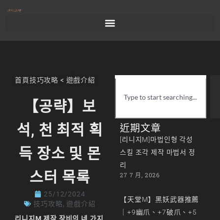
首頁
技巧攻略
<
遊戲介紹
【공략】보
석, 천 최적 획
近期文章
[리니지M]마법인형 각성
득 장소 및 몬
스킬 조각 제작 마법서 정
리
스터 목록
27 7 月, 2026
25/12/2024
【天堂M】黑妖武器推薦
技巧攻略
,
遊戲介紹
｜+9幽爪、+7破爪、+5
리니지M 제작 장비의 네 가지