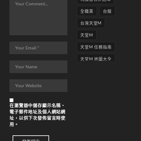
全職業
台服
台灣天堂M
天堂M
天堂M 任務指南
天堂M 地圖大全
天堂M妖精
天堂M 打寶
天堂M 攻略
在
瀏覽器
中儲存顯示名稱、
天堂M攻略
電子郵件地址及個人網站網
址，以供下次發佈留言時使
天堂M 無課
用。
天堂M私服上線