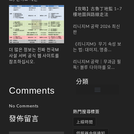
【攻略】古魯丁地監 1~7
樓地圖與路線走法
리니지M 공략 2026 최신
판
《리니지M》무기 속성 보
는 법: 대미지, 명중...
더 많은 정보는 진짜 천국M
사설 서버 공식 웹 사이트를
리니지M 공략｜무과금 필
참조하십시오.
독! 블루 다이아를 모...
分類
Comments
帳號註冊 / 회원가입
遊戲下載 / 다운로드
最新公告 / 공지사항
遊戲介紹/게임소개
合作夥伴 / 파트너
No Comments
熱門搜尋標簽
發佈留言
上線時間
伺服器合併通知