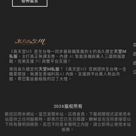
發佈留言
天堂M 練功點
天堂M 職業推薦
天堂M職業推薦
天堂M裝備推薦
天堂M 騎士
《真天堂M》是全台唯一同步最新職業魔劍士的長久穩定
天堂M
私服
，主打真正無課友善、內建 AI 智能掛機與萬人三國跨服激
天堂M騎士
戰，完美支援 PC 與雙平台互通！
尋找長久穩定的
天堂M私服
？《真天堂M》官網提供全台唯一全
天堂M 騎士攻略
職業開放、無課友善福利與AI 內掛，支援跨平台萬人熱血共
服，帶您重返最極致的亞丁大陸。
技能組合
歐林挑戰
私服
角色推薦
遊戲
2026版权所有
歡迎訪問本網站。當您瀏覽本站、註冊會員、下載相關程式或使用本
리니지M
站提供之任何服務時，即表示您已充分閱讀、瞭解並完全同意接受以
下所有聲明與條款。若您不同意本聲明之內容，請立即停止使用本站
리니지M 공략
服務。