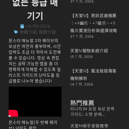
없는 등급 매
27 7 月, 2026
기기
【天堂M】黑妖武器推薦
｜+9幽爪、+7破爪、+5
10/05/2024
魔爪實測分析與選擇攻略
地圖介紹
,
遊戲介紹
27 7 月, 2026
몬스터 매뉴얼 2차 웨이브의
보상은 여전히 ​​풍부하며, 시간
天堂M聖物系統介紹
압박도 조금 더 작아서 도전해
15 7 月, 2026
볼 수 있습니다. 영상 속 편집
자는 공략 가능한 맵을 좀 더
명확하게 이해할 수 있도록 일
【天堂M】魔法娃娃傷害
러스트 가이드의 난이도를 등
機制解析
급별로 나누어 봤습니다!
14 7 月, 2026
熱門推薦
리니지 M 요정 육성 완벽
가이드: 스탯 분배...
몬스터 매뉴얼(두 번째 웨이
天堂M新手安裝教學
브) 난이도 제안