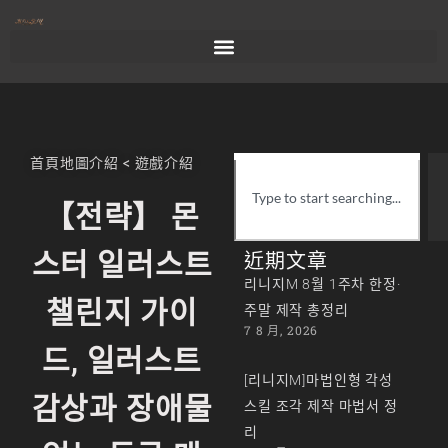
首頁
地圖介紹
<
遊戲介紹
【전략】 몬
스터 일러스트
近期文章
리니지M 8월 1주차 한정·
챌린지 가이
주말 제작 총정리
7 8 月, 2026
드, 일러스트
[리니지M]마법인형 각성
감상과 장애물
스킬 조각 제작 마법서 정
리