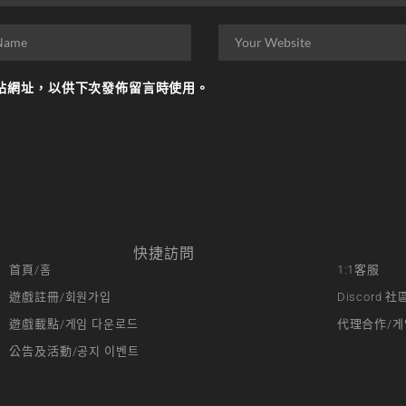
站網址，以供下次發佈留言時使用。
快捷訪問
首頁/홈
1:1客服
遊戲註冊/회원가입
Discord 社
遊戲載點/게임 다운로드
代理合作/게
公告及活動/공지 이벤트