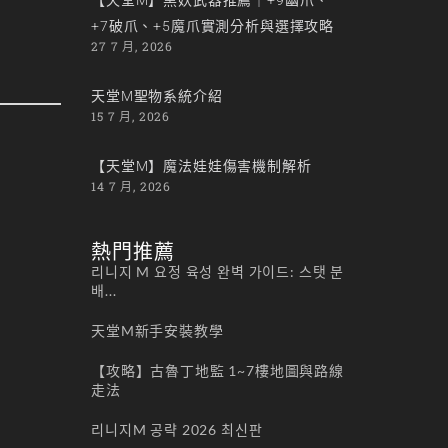
+7破爪、+5魔爪實測分析與選擇攻略
27 7 月, 2026
天堂M聖物系統介紹
15 7 月, 2026
【天堂M】魔法娃娃傷害機制解析
14 7 月, 2026
熱門推薦
리니지 M 요정 육성 완벽 가이드: 스탯 분
배...
天堂M新手安裝教學
【攻略】古魯丁地監 1~7樓地圖與路線
走法
리니지M 공략 2026 최신판