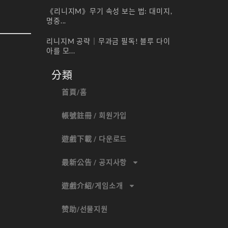
《리니지M》무기 속성 보는 법: 대미지,
명중...
리니지M 공략｜무과금 필독! 블루 다이
아를 모...
分類
首頁/홈
帳號註冊 / 회원가입
遊戲下載 / 다운로드
最新公告 / 공지사항
遊戲介紹/게임소개
赞助/선물지원