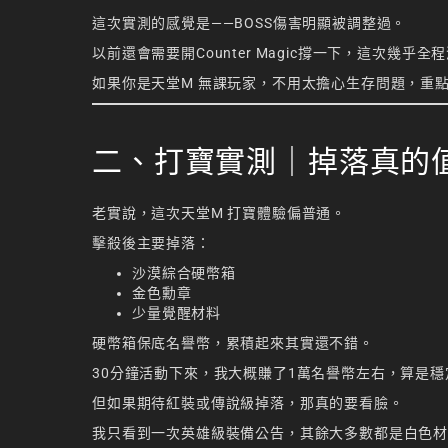
這次實測的感覺是——BOSS傷害明顯被調整過。
以前還會需要開Counter Magic撐一下，這次
如果你是天堂M 無課玩家，不用太擔心生存問題，重
二、打寶實測｜掉落真的
老實說，這次天堂M 打寶體驗偏普通。
擊殺後主要掉落：
沙漠綜合硬幣箱
金色勳章
少量覺醒材料
硬幣箱保底名譽幣，累積起來其實還不錯。
30分鐘活動下來，我大概賺了1萬名譽幣左右，算是穩
但如果期待紅裝或傳說級掉落，那真的要看臉。
我只看到一次英雄級裝備公告，其餘大多數都是白色