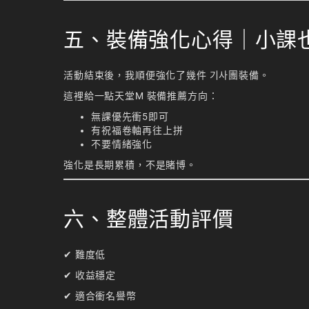
五、裝備強化心得｜小課
活動結束後，我順便強化了幾件 기사團裝備。
這裡給一點天堂M 裝備推薦方向：
無課優先衝5即可
有祝福卷軸再往上拼
不要情緒強化
強化是長期累積，不是賭博。
六、整體活動評價
✔ 難度低
✔ 收益穩定
✔ 適合衝名譽幣