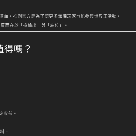
幾乎全程滿血。推測官方是為了讓更多無課玩家也能參與世界王活動。
點反而在於「搶輸出」與「站位」。
值得嗎？
定收益。
材料。