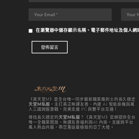
在
瀏覽器
中儲存顯示名稱、電子郵件地址及個人網
發佈留言
《真天堂M》是全台唯一同步最新職業魔劍士的長久穩定
天堂M私服
，主打真正無課友善、內建 AI 智能掛機與萬
人三國跨服激戰，完美支援 PC 與雙平台互通！
尋找長久穩定的
天堂M私服
？《真天堂M》官網提供全台
唯一全職業開放、無課友善福利與AI 內掛，支援跨平台
萬人熱血共服，帶您重返最極致的亞丁大陸。