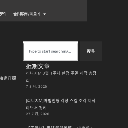
1 문의
合作夥伴 / 파트너
搜尋
近期文章
리니지M 8월 1주차 한정·주말 제작 총정
給還在觀
리
7 8 月, 2026
[리니지M]마법인형 각성 스킬 조각 제작
마법서 정리
27 7 月, 2026
【天堂M】黑妖武器推薦｜+9幽爪、