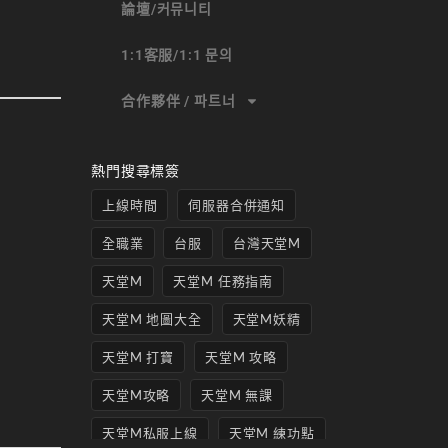
論壇/커뮤니티
1:1客服/1:1 문의
合作夥伴 / 파트너
熱門搜尋標簽
上線時間
伺服器合併通知
全職業
台服
台灣天堂M
天堂M
天堂M 任務指南
天堂M 地圖大全
天堂M妖精
天堂M 打寶
天堂M 攻略
天堂M攻略
天堂M 無課
天堂M私服上線
天堂M 練功點