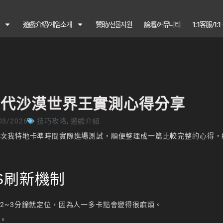
遊戲介紹/게임소개
赞助/선물지원
論壇/커뮤니티
1:1客服/1:
古代沙漠世界王實測心得分享
03/2026
技巧攻略
,
遊戲介紹
這次我特地卡準時間實際進場測試，順便整理成一篇比較完整的心得，
S刷新機制
2~3分鐘就定位，因為人一多卡點會變得很麻煩。
束。