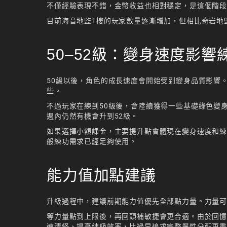
不僅經驗表現不錯，金幣收益也相對穩定，是這個階
目前海音地監1樓的玩家數量逐漸增加，但相比奇岩地
50–52級：變身速度影響
50級以後，角色的成長速度會開始受到變身品質影響
些。
不過玩家在練到50級後，會陸續獲得一些基礎綠色變
週內仍然有機會升到52級。
如果選擇小額課金，主要提升點會體現在變身速度和
般練功需求已經足夠使用。
能力值加點建議
升級過程中，建議前期能力值優先全部點力量。力量
等力量點到上限後，再回頭補敏捷會更合適。由於回
速清怪、提高練級效率，比過早追求完整屬性分配更