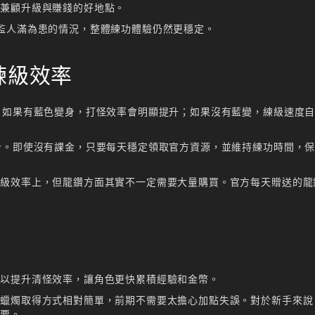
段兼顧升級與賺錢的好地點。
監人滿為患的情況，整體練功體驗仍然更穩定。
練級效率
。如果有藍色變身，打怪效率會明顯提升；如果沒有藍變，練級速度
身。即使沒有課金，只要每天穩定領取官方資源，並維持練功時間，
練級效率上，但龍鑽方面其實不一定需要大量購買。官方每天贈送的龍
可以提升清怪效率，讓角色更快累積經驗和金幣。
憶蠟燭取得方式相對簡單，前期不需要太擔心加點失誤。對於新手來說
重要。