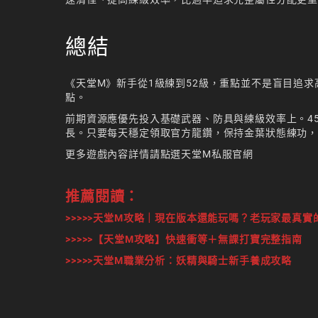
總結
《天堂M》新手從1級練到52級，重點並不是盲目追
點。
前期資源應優先投入基礎武器、防具與練級效率上。45
長。只要每天穩定領取官方龍鑽，保持金葉狀態練功，
更多遊戲內容詳情請點選
天堂M私服官網
推薦閱讀：
>>>>>
天堂M攻略｜現在版本還能玩嗎？老玩家最真實
>>>>>【天堂M攻略】快速衝等＋無課打寶完整指南
>>>>>
天堂M職業分析：妖精與騎士新手養成攻略