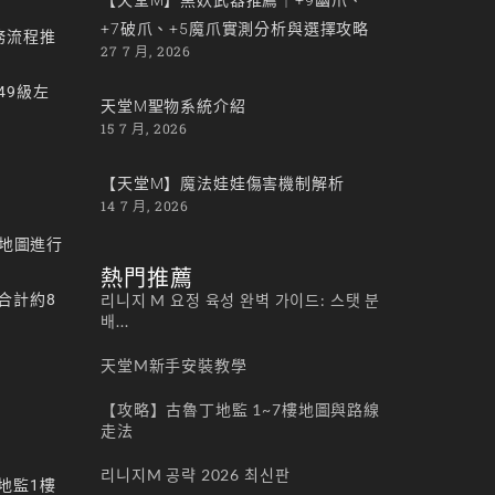
+7破爪、+5魔爪實測分析與選擇攻略
務流程推
27 7 月, 2026
49級左
天堂M聖物系統介紹
15 7 月, 2026
【天堂M】魔法娃娃傷害機制解析
14 7 月, 2026
等地圖進行
熱門推薦
合計約8
리니지 M 요정 육성 완벽 가이드: 스탯 분
배...
天堂M新手安裝教學
【攻略】古魯丁地監 1~7樓地圖與路線
走法
리니지M 공략 2026 최신판
地監1樓