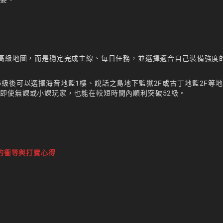
求高級地圖，而是穩定完成主線、每日任務，並選擇適合自己裝備強度
級後可以選擇海音地監1樓、說話之島地下監獄2F或古丁地監2F等
即使無課或小課玩家，也能在較短時間內順利突破52級。
的衝等與打寶心得