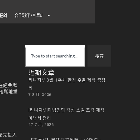
1 문의
合作夥伴 / 파트너
搜尋
近期文章
리니지M 8월 1주차 한정·주말 제작 총정
在經典場
리
輕鬆地重
7 8 月, 2026
[리니지M]마법인형 각성 스킬 조각 제작
마법서 정리
27 7 月, 2026
優先投入
【天堂M】黑妖武器推薦｜+9幽爪、