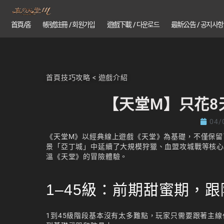
首頁/홈
帳號註冊 / 회원가입
遊戲下載 / 다운로드
最新公告 / 공지사항
首頁
技巧攻略
<
遊戲介紹
【天堂M】只花8
04/
《天堂M》以經典線上遊戲《天堂》為基礎，不僅保留
景「亞丁城」中延續了大規模狩獵、血盟攻城戰等核
溫《天堂》的冒險體驗。
1–45級：前期甜蜜期，
1到45級階段基本沒有太多難點，玩家只需要跟著主