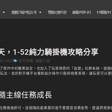
遊戲介紹/게임소개
赞助/선물지원
論壇/커뮤니티
1:1客服/1:
天，1-52純力騎掛機攻略分享
06/2026
技巧攻略
,
遊戲介紹
了原作中的職業設定，也加入了玩家熟悉的「血盟」社群系統。遊戲
心玩法，並針對手機平台重新設計操作介面與視覺表現，讓玩家可以更
跟隨主線任務成長
線任務推進即可。這個階段最重要的是不要隨意浪費金幣，建議把資源