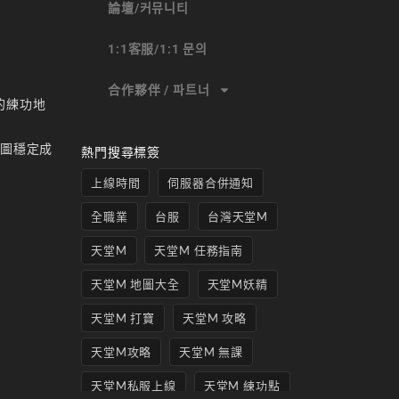
論壇/커뮤니티
1:1客服/1:1 문의
合作夥伴 / 파트너
的練功地
地圖穩定成
熱門搜尋標簽
上線時間
伺服器合併通知
全職業
台服
台灣天堂M
天堂M
天堂M 任務指南
天堂M 地圖大全
天堂M妖精
天堂M 打寶
天堂M 攻略
天堂M攻略
天堂M 無課
天堂M私服上線
天堂M 練功點