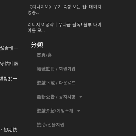
《리니지M》무기 속성 보는 법: 대미지,
명중...
리니지M 공략｜무과금 필독! 블루 다이
아를 모...
分類
自然會慢一
首頁/홈
保守估計兩
帳號註冊 / 회원가입
鑽對於一
遊戲下載 / 다운로드
最新公告 / 공지사항
遊戲介紹/게임소개
赞助/선물지원
，初期快