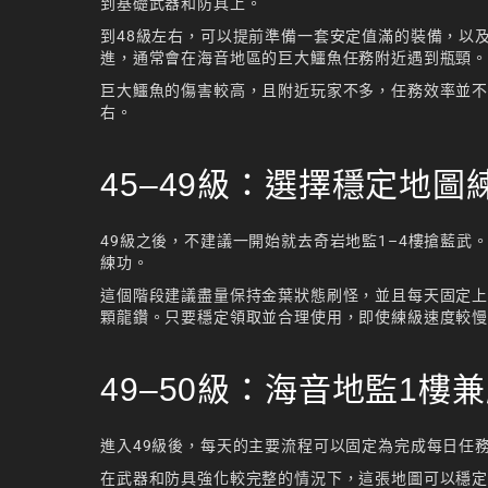
到基礎武器和防具上。
到48級左右，可以提前準備一套安定值滿的裝備，以
進，通常會在海音地區的巨大鱷魚任務附近遇到瓶頸
巨大鱷魚的傷害較高，且附近玩家不多，任務效率並不
右。
45–49級：選擇穩定地圖
49級之後，不建議一開始就去奇岩地監1–4樓搶藍武
練功。
這個階段建議盡量保持金葉狀態刷怪，並且每天固定上
顆龍鑽。只要穩定領取並合理使用，即使練級速度較慢
49–50級：海音地監1樓
進入49級後，每天的主要流程可以固定為完成每日任
在武器和防具強化較完整的情況下，這張地圖可以穩定