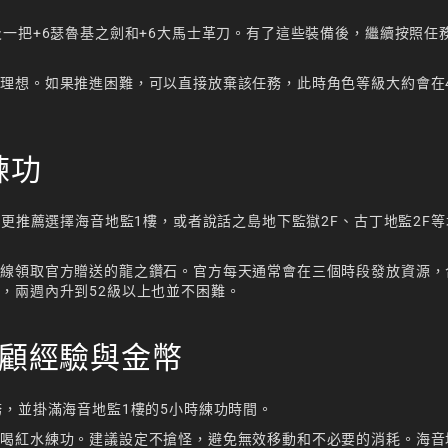
及一把+6瑟魯基之劍和+6大馬士革刀。有了這些裝備後，繼續按照任
。
理想。如果推進困難，可以直接放棄該任務，此時角色等級大約會在
練功
。更推薦選擇海音地監1樓，或者說話之島地下監獄2F、古丁地監2F
線領取官方贈送的龍之鑽石。官方每天通常會在三個時段發放資源，
，兩週內升到52級以上也並不困難。
兼顧經驗與金幣
務，並掛滿海音地監1樓的5小時練功時間。
喝紅水練功。建議設定不搶怪，避免無效移動和不必要的消耗。海音