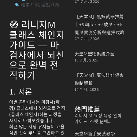
27 7 月, 2026
職業介紹
,
遊戲介紹
【天堂M】黑妖武器推薦
🧭 리니지M
｜+9幽爪、+7破爪、+5
클래스 체인지
魔爪實測分析與選擇攻略
27 7 月, 2026
가이드 — 마
검사에서 뇌신
天堂M聖物系統介紹
15 7 月, 2026
으로 완벽 전
직하기
【天堂M】魔法娃娃傷害
機制解析
14 7 月, 2026
1. 서론
이번 공략에서는
마검사(마
검)
클래스에서
뇌신
으로 전직
熱門推薦
(클래스 체인지)하는 과정을
리니지 M 요정 육성 완벽
자세히 다뤄보겠습니다.
가이드: 스탯 분배...
최근 많은 사냥 유저들이 효율
적인 전직 루트를 고민하고 있
天堂M新手安裝教學