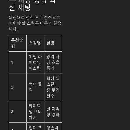
— 사냥 중심 뇌
天堂M 練功點
신 세팅
天堂M 職業推薦
뇌신으로 전직 후 우선적으로
배워야 할 스킬은 다음과 같습
天堂M職業推薦
니다.
天堂M裝備推薦
우선순
스킬명
설명
天堂M 騎士
위
체인 라
광역 사
天堂M騎士
1
이트닝
냥 효율
天堂M 騎士攻略
미스틱
증가
핵심 딜
技能組合
썬더 플
스킬,
2
歐林挑戰
私服
릭
창 무기
필수
角色推薦
遊戲
라이트
딜 지속
3
닝 오버
리니지M
성 강화
차지
리니지M 공략
썬더 프
생존력