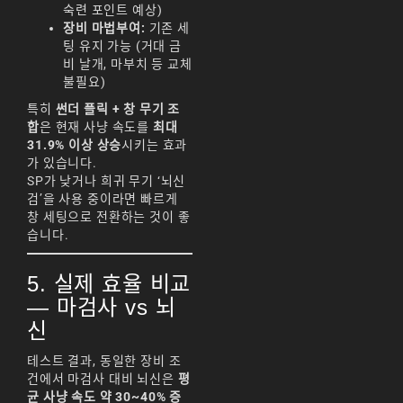
숙련 포인트 예상)
리니지M 요정
장비 마법부여:
기존 세
팅 유지 가능 (거대 금
리니지M 장비 추천
비 날개, 마부치 등 교체
불필요)
리니지M 직업 추천
특히
썬더 플릭 + 창 무기 조
리니지M 클래스 체인
합
은 현재 사냥 속도를
최대
지 뇌신
31.9% 이상 상승
시키는 효과
가 있습니다.
리니지M 파밍
SP가 낮거나 희귀 무기 ‘뇌신
검’을 사용 중이라면 빠르게
서버-합병-공지
창 세팅으로 전환하는 것이 좋
습니다.
5. 실제 효율 비교
— 마검사 vs 뇌
신
테스트 결과, 동일한 장비 조
건에서 마검사 대비 뇌신은
평
균 사냥 속도 약 30~40% 증