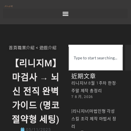
首頁
職業介紹
<
遊戲介紹
【리니지M】
마검사 → 뇌
近期文章
리니지M 8월 1주차 한정·
신 전직 완벽
주말 제작 총정리
7 8 月, 2026
가이드 (명코
[리니지M]마법인형 각성
절약형 세팅)
스킬 조각 제작 마법서 정
리
05/11/2025