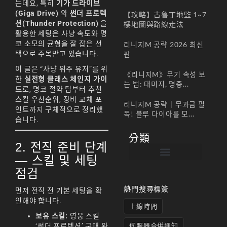
는데요, 특히
기가 드라이브
(Giga Drive)
와
썬더 프로텍
【攻略】古魯丁地監 1~7
션(Thunder Protection)
을
樓地圖與路線走法
활용한 세팅은 사냥 속도와 명
코 소모의 균형을 잘 잡은 선
리니지M 공략 2026 최신
택으로 주목받고 있습니다.
판
이 글은 “사냥 위주 유저”를 위
《리니지M》무기 속성 보
한
실전형 클래스 체인지 가이
는 법: 대미지, 명중...
드
로, 명코 절약 팁부터 추천
스킬 우선순위, 장비 교체 포
리니지M 공략｜무과금 필
인트까지 구체적으로 정리했
독! 블루 다이아를 모...
습니다.
分類
2. 전직 준비 단계
— 스킬 및 세팅
帳號註冊 / 회원가입
遊戲下載 / 다운로드
最新公告 / 공지사항
遊戲介紹/게임소개
合作夥伴 / 파트너
점검
熱門搜尋標簽
먼저 전직 전 기본 세팅을 확
인해야 합니다.
上線時間
보유 스킬:
영웅 스킬
伺服器合併通知
‘썬더 프로텍션’ 구매 완