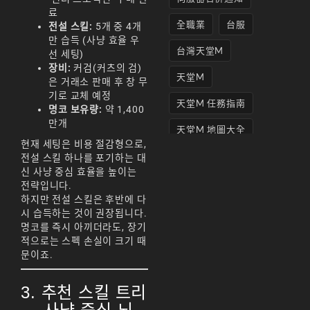
료
全職業
台服
전설 스킬:
5개 중 4개
만 습득 (사냥 효율 우
台灣天堂M
선 세팅)
장비:
커검(커츠의 검)
天堂M
은 거래소 판매 후 창 무
기로 교체 예정
天堂M 任務指南
명코 보유량:
약 1,400
만개
天堂M 地圖大全
현재 세팅은 비용 절감형으로,
天堂M妖精
전설 스킬 하나를 포기하는 대
신 사냥 중심 효율을 높이는
天堂M 打寶
전략입니다.
하지만 전설 스킬은 후반에 다
天堂M 攻略
시 습득하는 것이 권장됩니다.
명코를 즉시 아끼더라도, 장기
天堂M攻略
적으로는 스펙 손실이 크기 때
문이죠.
天堂M 無課
天堂M私服上線
3. 추천 스킬 트리