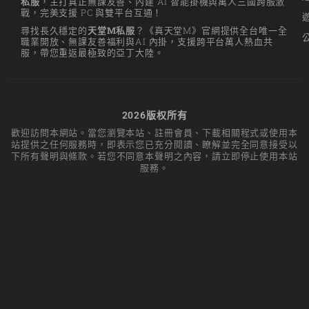
私服
，主打真正無課友善、內建 AI 智能掛機與萬人三國跨服激
戰，完美支援 PC 與雙平台互通！
尋找長久穩定的
天堂M私服
？《真天堂M》官網提供全台唯一全
職業開放、無課友善福利與AI 內掛，支援跨平台萬人熱血共
服，帶您重返最極致的亞丁大陸。
2026版权所有
歡迎訪問本網站。當您瀏覽本站、註冊會員、下載相關程式或使用本
站提供之任何服務時，即表示您已充分閱讀、瞭解並完全同意接受以
下所有聲明與條款。若您不同意本聲明之內容，請立即停止使用本站
服務。