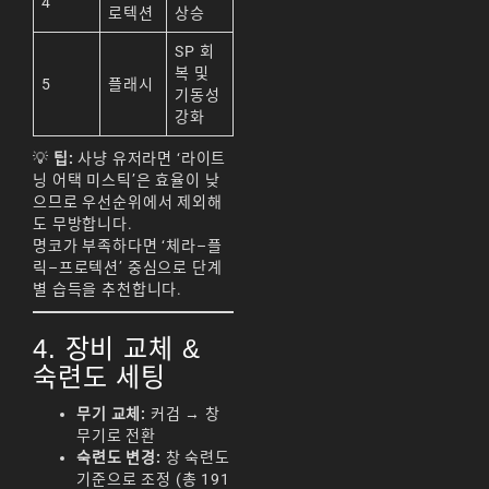
4
로텍션
상승
리니지m 광전사
SP 회
리니지M 뇌신 전직 공
복 및
략
5
플래시
기동성
강화
리니지M 마검사 전직
💡
팁:
사냥 유저라면 ‘라이트
리니지M 무과금
닝 어택 미스틱’은 효율이 낮
으므로 우선순위에서 제외해
리니지M 무기
도 무방합니다.
리니지M 바하
명코가 부족하다면 ‘체라–플
릭–프로텍션’ 중심으로 단계
리니지M 사냥
별 습득을 추천합니다.
리니지M 사냥터
4. 장비 교체 &
리니지M 신입 가이드
숙련도 세팅
리니지M 아덴 생존 가
무기 교체:
커검 → 창
이드
무기로 전환
숙련도 변경:
창 숙련도
리니지M 업데이트
기준으로 조정 (총 191