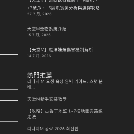
+7破爪、+5魔爪實測分析與選擇攻略
27 7 月, 2026
天堂M聖物系統介紹
15 7 月, 2026
【天堂M】魔法娃娃傷害機制解析
14 7 月, 2026
熱門推薦
리니지 M 요정 육성 완벽 가이드: 스탯 분
배...
天堂M新手安裝教學
【攻略】古魯丁地監 1~7樓地圖與路線
走法
리니지M 공략 2026 최신판