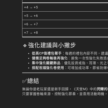
+4 → +5
+5 → +6
+6 → +7
+7 → +8
🔹強化建議與小撇步
從高CP值禮包著手
：每週的禮包內容不同，建議
儲備足夠卷軸後再強化
：避免一次性強化失敗造
集中強化關鍵飾品
：優先投資戒指、耳環、光之
搭配祝福強化卷使用
：可增加成功率，節省防爆
✅總結
無論你是老玩家還是新手回歸，《天堂M》中的
閃耀的
只要掌握卷軸來源、控制強化節奏，並善用活動時機