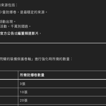
的來源包括：
少量防爆卷，是最穩定的來源。
活動出現。
值活動，千萬別錯過。
注
官方公告
或
編董頻道影片
，
閃耀的裝備保護卷軸」進行強化時所需的數量：
所需防爆卷數量
3張
10張
20張