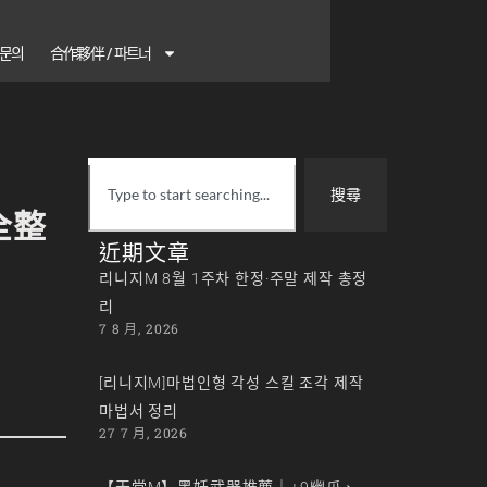
1 문의
合作夥伴 / 파트너
搜尋
全整
近期文章
리니지M 8월 1주차 한정·주말 제작 총정
리
7 8 月, 2026
[리니지M]마법인형 각성 스킬 조각 제작
마법서 정리
27 7 月, 2026
【天堂M】黑妖武器推薦｜+9幽爪、