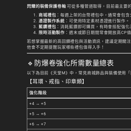
閃耀的裝備保護卷軸
可從多種管道取得，目前最主要
商城禮包
：每週上架的台幣禮包中，通常會包含
憑證製作系統
：可使用特定素材憑證進行製作。
藍鑽禮包
：消耗藍鑽即可購買，有時會搭配強化
限時活動製作
：週末或節日期間常會開放高CP
若想掌握最新的高回饋禮包與活動資訊，建議定期關
他會不定期提醒玩家哪些禮包值得入手！
🔹防爆卷強化所需數量總表
以下為目前《天堂M》中，常見商城飾品與裝備使用「
【耳環、戒指、印章類】
強化階段
+4 → +5
+5 → +6
+6 → +7