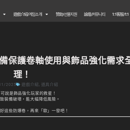
遊戲介紹/게임소개
赞助/선물지원
論壇/커뮤니티
1:1客服/1:
備保護卷軸使用與飾品強化需求
理！
11/2025
遊戲介紹
,
道具介紹
可說是飾品強化玩家的救星！
導致裝備破壞，能大幅降低風險。
。
備好這些防爆卷，再來「歐」一發吧！