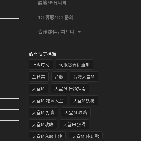
論壇/커뮤니티
1:1客服/1:1 문의
合作夥伴 / 파트너
熱門搜尋標簽
上線時間
伺服器合併通知
全職業
台服
台灣天堂M
天堂M
天堂M 任務指南
天堂M 地圖大全
天堂M妖精
天堂M 打寶
天堂M 攻略
天堂M攻略
天堂M 無課
天堂M私服上線
天堂M 練功點