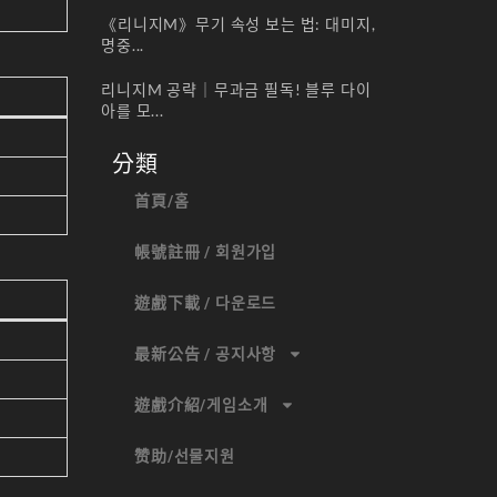
《리니지M》무기 속성 보는 법: 대미지,
명중...
리니지M 공략｜무과금 필독! 블루 다이
아를 모...
分類
首頁/홈
帳號註冊 / 회원가입
遊戲下載 / 다운로드
最新公告 / 공지사항
遊戲介紹/게임소개
赞助/선물지원