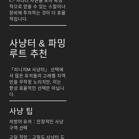
👉 차라리 자원을 모아 확정
天堂M 練功點
적으로 얻을 수 있는 스킬이나
장비에 투자하는 것이 더 효율
天堂M 職業推薦
적입니다.
天堂M職業推薦
天堂M裝備推薦
사냥터 & 파밍
天堂M 騎士
루트 추천
天堂M騎士
「리니지M 사냥터」 선택에
天堂M 騎士攻略
서 많은 유저들이 고레벨 지역
만을 무작정 노리지만, 이는
技能組合
항상 효율적인 선택은 아닙니
다.
歐林挑戰
私服
角色推薦
遊戲
사냥 팁
리니지M
저방어 유저：안정적인 사냥
구역 선택
리니지M 공략
고딜 직업：고밀도 사냥터 도