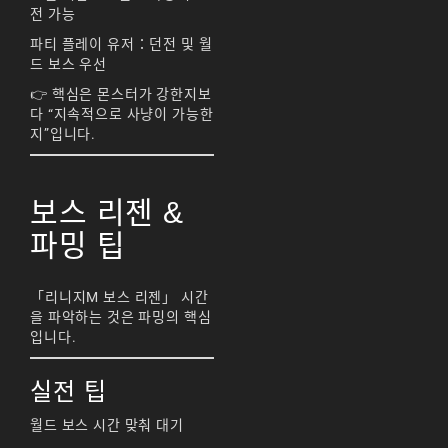
리니지m 광전사
전 가능
파티 플레이 유저：던전 및 월
리니지M 뇌신 전직 공
드 보스 우선
략
👉 핵심은 몬스터가 강한지보
리니지M 마검사 전직
다 “지속적으로 사냥이 가능한
지”입니다.
리니지M 무과금
리니지M 무기
보스 리젠 &
리니지M 바하
파밍 팁
리니지M 사냥
「리니지M 보스 리젠」 시간
리니지M 사냥터
을 파악하는 것은 파밍의 핵심
입니다.
리니지M 신입 가이드
리니지M 아덴 생존 가
실전 팁
이드
월드 보스 시간 맞춰 대기
리니지M 업데이트