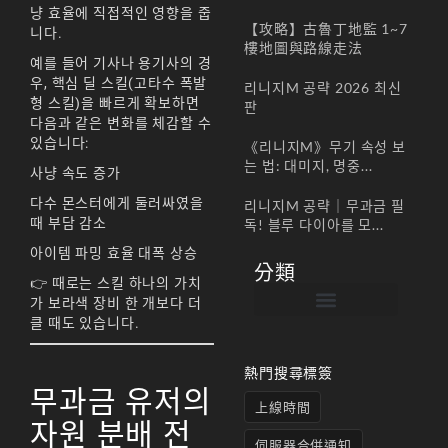
냥 효율에 직접적인 영향을 줍
【攻略】古魯丁地監 1~7
니다.
樓地圖與路線走法
예를 들어 기사나 용기사의 경
우, 핵심 딜 스킬(고타수 폭발
리니지M 공략 2026 최신
형 스킬)을 빠르게 확보하면
판
다음과 같은 변화를 체감할 수
있습니다:
《리니지M》무기 속성 보
는 법: 대미지, 명중...
사냥 속도 증가
다수 몬스터에게 둘러싸였을
리니지M 공략｜무과금 필
때 부담 감소
독! 블루 다이아를 모...
아이템 파밍 효율 대폭 상승
分類
👉 때로는 스킬 하나의 가치
가 보라색 장비 한 개보다 더
클 때도 있습니다.
帳號註冊 / 회원가입
遊戲下載 / 다운로드
最新公告 / 공지사항
遊戲介紹/게임소개
合作夥伴 / 파트너
熱門搜尋標簽
무과금 유저의
上線時間
자원 분배 전
伺服器合併通知