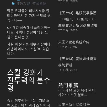
27 7 月, 2026
技巧攻略
,
遊戲介紹
많은 유저들이 리니지M을 플
【天堂M】黑妖武器推薦
레이하면서 한 가지 문제를 겪
｜+9幽爪、+7破爪、+5
습니다——
魔爪實測分析與選擇攻略
👉 매일 접속해서 플레이하는
27 7 月, 2026
데도, 캐릭터 성장이 막힌 느
낌이 든다는 것.
天堂M聖物系統介紹
사실 이 문제는 대부분 장비나
15 7 月, 2026
레벨이 아니라 “스킬”에 있습
니다.
【天堂M】魔法娃娃傷害
機制解析
14 7 月, 2026
스킬 강화가
전투력의 분수
熱門推薦
령
리니지 M 요정 육성 완벽
가이드: 스탯 분배...
중반 이후에는 「리니지M 스
天堂M新手安裝教學
킬大全」에서 핵심 스킬이 사