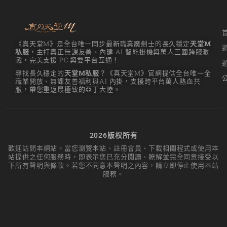
《真天堂M》是全台唯一同步最新職業魔劍士的長久穩定
天堂M
私服
，主打真正無課友善、內建 AI 智能掛機與萬人三國跨服激
戰，完美支援 PC 與雙平台互通！
尋找長久穩定的
天堂M私服
？《真天堂M》官網提供全台唯一全
職業開放、無課友善福利與AI 內掛，支援跨平台萬人熱血共
服，帶您重返最極致的亞丁大陸。
2026版权所有
歡迎訪問本網站。當您瀏覽本站、註冊會員、下載相關程式或使用本
站提供之任何服務時，即表示您已充分閱讀、瞭解並完全同意接受以
下所有聲明與條款。若您不同意本聲明之內容，請立即停止使用本站
服務。