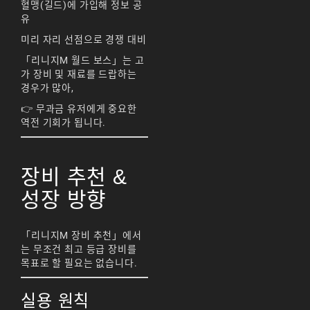
혈맹(길드)에 가입해 정보 공
리니지M 요정
유
미리 자리 선점으로 경쟁 대비
리니지M 장비 추천
「리니지M 월드 보스」는 고
리니지M 직업 추천
가 장비 및 재료를 드랍하는
경우가 많아,
리니지M 클래스 체인
👉 무과금 유저에게 중요한
지 뇌신
역전 기회가 됩니다.
리니지M 파밍
서버-합병-공지
장비 추천 &
성장 방향
「리니지M 장비 추천」에서
는 무조건 최고 등급 장비를
목표로 할 필요는 없습니다.
실용 원칙