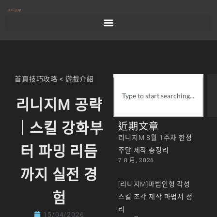
首頁
技巧攻略
<
遊戲介紹
리니지M 공략
｜스킬 강화부
近期文章
리니지M 8월 1주차 한정·
터 파밍 리듬
주말 제작 총정리
7 8 月, 2026
까지 실전 경
[리니지M]마법인형 각성
험
스킬 조각 제작 마법서 정
리
15/04/2026