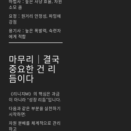
마법사：높은 사냥 효율, 자원
소모 큼
요정：원거리 안정성, 파밍에
강점
용기사：높은 폭발력, 숙련자
에게 적합
마무리｜결국
중요한 건 리
듬이다
《리니지M》의 핵심은 과금
이 아니라 “성장 리듬”입니다.
다음과 같은 부분을 실천하기
시작하면:
자원 분배를 체계적으로 관리
하고