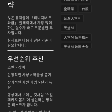
략
全職業
台服
많은 유저들이 「리니지M 무
台灣天堂M
과금」 플레이에서 가장 많이
하는 실수가 바로 무분별한 투
天堂M
자입니다.
天堂M 任務指南
실제로는 다음과 같은 기준이
필요합니다:
天堂M 地圖大全
天堂M妖精
우선순위 추천
天堂M 打寶
스킬 > 장비
안정적인 사냥 > 확률성 뽑기
天堂M 攻略
장기적인 자원 파밍 > 단기 폭
天堂M攻略
발
天堂M 無課
영상에서 보이는 것처럼 ‘스킬
패키지 뽑기’에 올인하는 방식
天堂M私服上線
은 리스크가 큽니다.