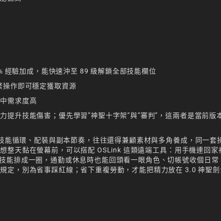
% 經驗加成，能快速沖至 89 級解鎖全部技能欄位
繁操作即可穩定獲取資源
動中需求度高
力提升技能傷害；優先學習”神聖十字架”與”審判”，這兩者是當前版
熟新技能循環、配裝與副本節奏，往往還得兼顧素材與多角養成，同一套
整天黏在螢幕前，可以搭配 OSLink 這類遠端工具：用手機連回家
技能排成一圈，通勤或休息時也能回頭看一眼角色、切帳號收個日常
定，別為省事踩紅線；省下重複勞動，才能把精力放在 3.0 神聖