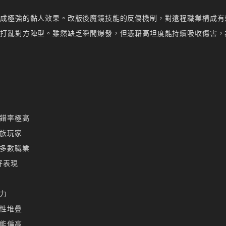
形成極強的黏人效果。改版後魔鏡技能的反傷機制，對遠程職業構成有
可打亂對方陣型。雖然缺乏瞬間爆發，但憑藉高坦度能持續吸收傷害，
錯率極高
族玩家
多數職業
好表現
力
性堆疊
能偏高