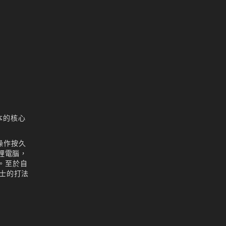
리니지M 신입 가이드
리니지M 아덴 생존 가이드
리니지M 업데이트
리니지M 요정
리니지M 장비 추천
리니지M 직업 추천
리니지M 클래스 체인지 뇌신
本的核心
리니지M 파밍
서버-합병-공지
操作按久
裡電腦，
。至於自
劍士的打法