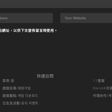
站網址，以供下次發佈留言時使用。
快捷訪問
首頁/홈
1:1客服
遊戲註冊/회원가입
Discord 社
遊戲載點/게임 다운로드
代理合作/게
公告及活動/공지 이벤트