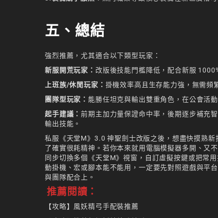
五、總結
強烈推薦，尤其適合以下類型玩家：
新服開荒玩家：
改版後技能門檻降低，配合新服 1000
上班族/休閒玩家：
掛機效率高且生存能力強，無需頻
團隊型玩家：
能勝任坦克與輸出雙重角色，在公會活
起手建議：
前期主加力量保證命中率，後期逐步補充智
輸出技能。
私服《天堂M》3.0 神聖劍士改版之後，想盡快摸
了確實很耗精神。若你本來就用電腦模擬器多開、又不想
同步切換多個《天堂M》視窗，自訂虛擬按鍵或把常用
動掛機、宏或腳本能不能用，一定要先對照遊戲與平台規
與團隊配合上。
推薦閱讀：
【攻略】風妖精弓手配裝推薦