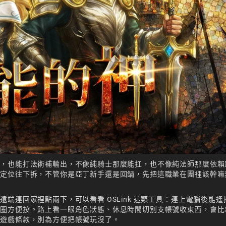
傷，也能打法術補輸出，不像純騎士那麼能扛，也不像純法師那麼依賴
的定位往下拆，不管你是亞丁新手還是回鍋，先把這職業在團裡該幹嘛
端連回家裡點兩下，可以看看 OSLink 這類工具：連上電腦後能遙
一圈方便按。路上看一眼角色狀態、休息時間切別支帳號收東西，會比
照遊戲條款，別為方便把帳號玩沒了。