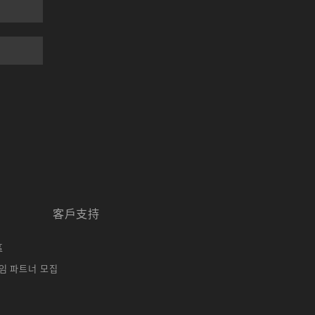
客戶支持
區
임 파트너 모집