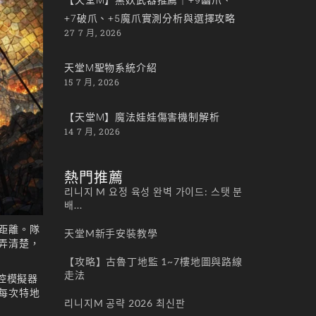
+7破爪、+5魔爪實測分析與選擇攻略
27 7 月, 2026
天堂M聖物系統介紹
15 7 月, 2026
【天堂M】魔法娃娃傷害機制解析
14 7 月, 2026
熱門推薦
리니지 M 요정 육성 완벽 가이드: 스탯 분
배...
距離。隊
天堂M新手安裝教學
弄清楚，
【攻略】古魯丁地監 1~7樓地圖與路線
走法
控模擬器
每次特地
리니지M 공략 2026 최신판