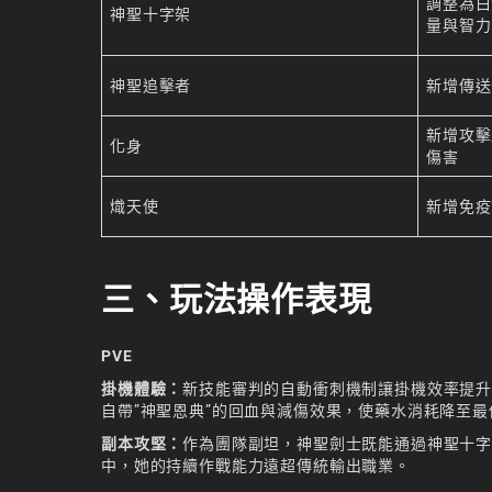
調整為白
神聖十字架​
量與智力
神聖追擊者​
新增傳送
新增攻擊
化身​
傷害
熾天使​
新增免疫
三、玩法操作表現
PVE
掛機體驗：
新技能審判的自動衝刺機制讓掛機效率提升約
自帶”神聖恩典”的回血與減傷效果，使藥水消耗降至
副本攻堅：
作為團隊副坦，神聖劍士既能通過神聖十
中，她的持續作戰能力遠超傳統輸出職業。