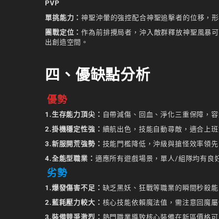
PVP
單挑能力：
神聖沖暈的強控配合神聖追擊者的位移，
團戰定位：
作為前排攪局者，沖入敵群釋放神聖風暴
出創造空間。
四、優缺點分析
優勢
1.生存能力頂尖：
自帶減傷、回血、淨化三重保障，容
2.掛機穩定性強：
續航出色，技能自動尋敵，適合上班
3.新服開荒強勢：
技能門檻降低，沖級與搶怪效率領先
4.全能型職業：
適應所有遊戲場景，單人/組隊均有良
劣勢
1.爆發傷害不足：
缺乏黑妖、狂戰等職業的瞬間秒殺能
2.藍耗壓力較大：
核心技能依賴魔法值，需注意回魔屬
3.裝備競爭激烈：
熱門職業導致核心裝備在新區價格可