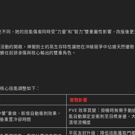
克不同，她的技能傷害同時受”力量”和”智力”雙重屬性影響，改版後
成長活動的開啟，神聖劍士的高生存特性讓她在沖級競爭中佔據天然優
能勝任前排承傷與核心輸出的雙重角色。
，核心技能調整如下：
向
實戰影響
PVE 效率質變：掛機時無需手動
沖暈”重做，新增自動衝刺效果，
能自動鎖定並衝刺至目標身邊，
後重置冷卻時間
清怪流暢度
平民友好升級：降低技能獲取門