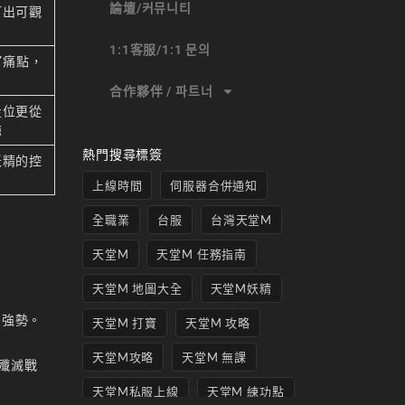
論壇/커뮤니티
打出可觀
1:1客服/1:1 문의
”痛點，
合作夥伴 / 파트너
走位更從
強
熱門搜尋標簽
妖精的控
上線時間
伺服器合併通知
全職業
台服
台灣天堂M
天堂M
天堂M 任務指南
天堂M 地圖大全
天堂M妖精
為強勢。
天堂M 打寶
天堂M 攻略
天堂M攻略
天堂M 無課
殲滅戰
天堂M私服上線
天堂M 練功點