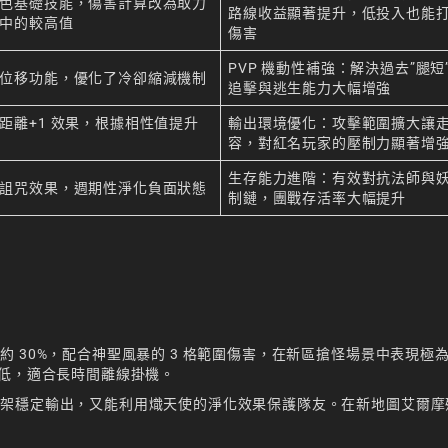
色基礎技能，傷害計算改為取力
路線收益顯著提升，低投入也能
中的較高值
傷害
PVP 機動性補強：解決過去”腿短
位移功能，優化了冷卻縮減機制
追擊與逃生能力大幅增強
距離+1 效果，根據相性值提升
輸出環境優化：攻擊範圍擴大讓
容，對紅名玩家的壓制力顯著增
生存能力進階：有效對抗法師與
詛咒效果，週期性淨化負面狀態
制鏈，團戰存活率大幅提升
 30%，配合神聖風暴的 3 格範圍傷害，在新區搶怪場景中表現極
最低，適合長時間離線掛機。
字架穩定輸出，又能利用熾天使的淨化效果保護隊友。在新地圖艾爾摩