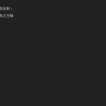
天堂M 職業推薦
效反制。
天堂M職業推薦
天堂M裝備推薦
為己方輸
天堂M 騎士
天堂M騎士
天堂M 騎士攻略
技能組合
歐林挑戰
私服
角色推薦
遊戲
리니지M
리니지M 공략
리니지m 광전사
리니지M 뇌신 전직 공략
리니지M 마검사 전직
리니지M 무과금
리니지M 무기
리니지M 바하
리니지M 사냥
리니지M 사냥터