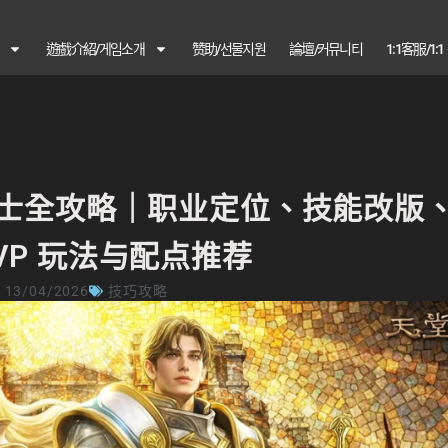
遊戲介紹/게임소개
赞助/선물지원
論壇/커뮤니티
1:1客服/1:
圣剑士全攻略｜职业定位、技能改版
PVP 玩法与配点推荐
13/04/2026
技巧攻略