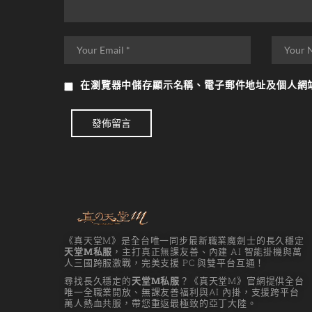
在
瀏覽器
中儲存顯示名稱、電子郵件地址及個人網
發佈留言
《真天堂M》是全台唯一同步最新職業魔劍士的長久穩定
天堂M私服
，主打真正無課友善、內建 AI 智能掛機與萬
人三國跨服激戰，完美支援 PC 與雙平台互通！
尋找長久穩定的
天堂M私服
？《真天堂M》官網提供全台
唯一全職業開放、無課友善福利與AI 內掛，支援跨平台
萬人熱血共服，帶您重返最極致的亞丁大陸。