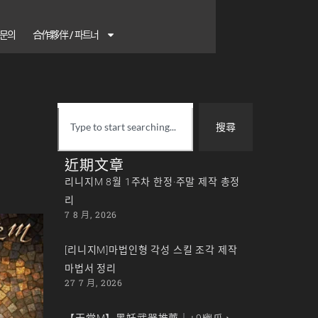
1 문의
合作夥伴 / 파트너
搜尋
、
近期文章
리니지M 8월 1주차 한정·주말 제작 총정
리
7 8 月, 2026
[리니지M]마법인형 각성 스킬 조각 제작
마법서 정리
27 7 月, 2026
【天堂M】黑妖武器推薦｜+9幽爪、