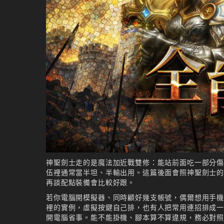
神聖劍士走的是魔法加近戰雙修：能站前面吃一部分
伍裡通常當半坦、半輸出用。這篇後面會照神聖劍士
再談配點裝備會比較好跟。
若你電腦開模擬器、同時顧好幾支帳號，偶爾想用手機遠
裡的實例，虛擬按鍵自己排，也有人把常用連招排成
開電腦省事。能不能掛機、腳本算不算違規，務必對