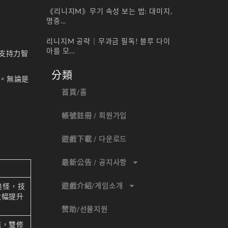
《리니지M》무기 속성 보는 법: 대미지,
명중...
리니지M 공략｜무과금 필독! 블루 다이
아를 모...
更支持力智
分類
勢。無論是
首頁/홈
帳號註冊 / 회원가입
遊戲下載 / 다운로드
最新公告 / 공지사항
遊戲介紹/게임소개
追怪，技
大幅提升
赞助/선물지원
檻，雙修