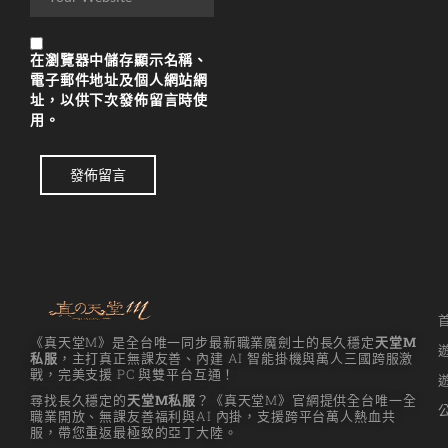
在
瀏覽器
中儲存顯示名稱、
電子郵件地址及個人網站網
址，以供下次發佈留言時使
用。
發佈留言
《真天堂M》是全台唯一同步最新職業魔劍士的長久穩定
天堂M
私服
，主打真正無課友善、內建 AI 智能掛機與萬人三國跨服激
戰，完美支援 PC 與雙平台互通！
尋找長久穩定的
天堂M私服
？《真天堂M》官網提供全台唯一全
職業開放、無課友善福利與AI 內掛，支援跨平台萬人熱血共
服，帶您重返最極致的亞丁大陸。