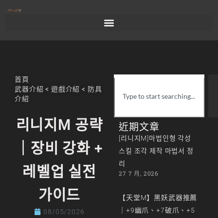
首頁
武器介紹
<
遊戲介紹
<
防具
介紹
리니지M 공략
近期文章
[리니지M]마법인형 각성
｜장비 강화 +
스킬 조각 제작 마법서 정
리
레벨업 실전
27 7 月, 2026
가이드
【天堂M】黑妖武器推薦
｜+9幽爪、+7破爪、+5
08/05/2026