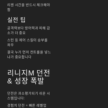
리젠 시간을 반드시 체크해야
함
실전 팁
공격력보다 방어력과 피해 감
소가 더 중요
스턴 등 제어 스킬이 승부를
좌우
결국 누가 먼저 컨트롤을 넣느
냐가 중요합니다
리니지M 던전
& 성장 폭발
던전은 과소평가되기 쉬운 시
스템입니다:
경험치 던전 = 빠른 레벨업