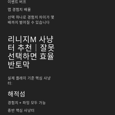
리니지M 공략
이벤트 버프
맵 경험치 배율
리니지m 광전사
선택 하나로 경험치 차이가 몇
리니지M 뇌신 전직 공
배까지 벌어질 수 있습니다
략
리니지M 마검사 전직
리니지M 사냥
리니지M 무과금
터 추천｜잘못
선택하면 효율
리니지M 무기
반토막
리니지M 바하
리니지M 사냥
실제 플레이 기준 핵심 사냥
터:
리니지M 사냥터
해적섬
리니지M 신입 가이드
경험치 + 파밍 모두 가능
리니지M 아덴 생존 가
이드
중반 핵심 사냥터