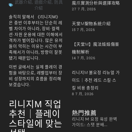
武器介紹
,
遊戲介紹
,
防具
魔爪實測分析與選擇攻略
介紹
27 7 月, 2026
솔직히 말해서 《리니지M》
은 중반 이후부터는 단순히 레
天堂M聖物系統介紹
벨 차이가 아니라, 장비·컬렉
15 7 月, 2026
션·자원 운용에 대한 이해에서
격차가 벌어집니다. 많은 유저
【天堂M】魔法娃娃傷害
들이 막히는 이유는 시간이 부
機制解析
족해서가 아니라, 방향이 잘못
14 7 月, 2026
됐기 때문입니다.
이번 글에서는 실제 플레이 경
리니지M 불요정 리뉴얼 가
험을 바탕으로, 레벨업부터 장
비 성장까지의 흐름을 정리해
이드｜추천 레드 스킬·스
보겠습니다.
킬 비용 총정리
8 7 月, 2026
리니지M 직업
추천｜플레이
熱門推薦
리니지 M 요정 육성 완벽
스타일에 맞는
가이드: 스탯 분배...