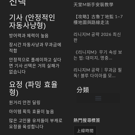
선택
天堂M新手安裝教學
기사 (안정적인
【攻略】古魯丁地監 1~7
樓地圖與路線走法
자동사냥형)
리니지M 공략 2026 최신
방어력과 체력이 높음
판
장시간 자동사냥과 무과금에
적합
《리니지M》무기 속성 보
는 법: 대미지, 명중...
안정적으로 플레이하고 싶다
면 기사 선택은 거의 실패가
리니지M 공략｜무과금 필
없습니다
독! 블루 다이아를 모...
요정 (파밍 효율
分類
형)
원거리 안전 딜링
帳號註冊 / 회원가입
遊戲下載 / 다운로드
最新公告 / 공지사항
遊戲介紹/게임소개
合作夥伴 / 파트너
아이템 획득 효율이 높음
熱門搜尋標簽
많은 고인물 유저들이 부캐로
요정을 육성합니다
上線時間