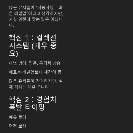
많은 유저들이 “자동사냥 = 빠
天堂M 練功點
른 레벨업”이라고 생각하지만,
사실 완전히 맞는 말은 아닙니
天堂M 職業推薦
다.
天堂M職業推薦
핵심 1：컬렉션
天堂M裝備推薦
시스템 (매우 중
요)
天堂M 騎士
마법 방어, 명중, 공격력 상승
天堂M騎士
때로는 레벨업보다 체감이 큼
天堂M 騎士攻略
많은 유저들이 간과하지만, 실
제 격차는 매우 큽니다
技能組合
핵심 2：경험치
歐林挑戰
私服
폭발 타이밍
角色推薦
遊戲
예를 들어:
리니지M
던전 보상