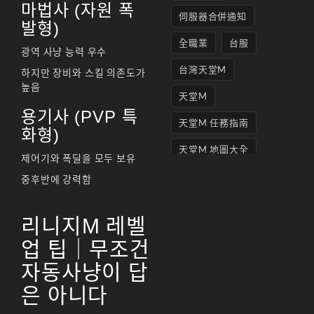
마법사 (자원 폭
伺服器合併通知
발형)
全職業
台服
광역 사냥 능력 우수
台灣天堂M
하지만 장비와 스킬 의존도가
높음
天堂M
용기사 (PVP 특
天堂M 任務指南
화형)
天堂M 地圖大全
제어기와 폭딜을 모두 보유
天堂M妖精
중후반에 강력함
天堂M 打寶
리니지M 레벨
天堂M 攻略
업 팁｜무조건
天堂M攻略
자동사냥이 답
天堂M 無課
은 아니다
天堂M私服上線