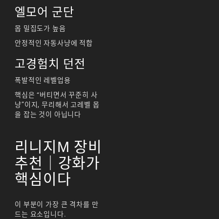
리니지M 업데이트
엘모어 군단
리니지M 요정
몹 밀집도가 높음
리니지M 장비 추천
안정적인 자동사냥에 적합
고경험치 던전
리니지M 직업 추천
리니지M 클래스 체인
폭발적인 레벨업용
지 뇌신
핵심은 “버티면서 꾸준히 사
냥”이지, 무리해서 고레벨 몹
리니지M 파밍
을 잡는 것이 아닙니다
서버-합병-공지
리니지M 장비
추천｜강화가
핵심이다
이 부분이 가장 큰 격차를 만
드는 요소입니다.