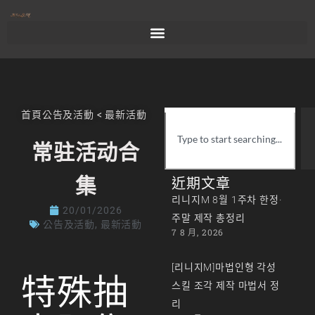
首頁
公告及活動
<
最新活動
常驻活动合
集
近期文章
리니지M 8월 1주차 한정·
20/01/2026
주말 제작 총정리
公告及活動
,
最新活動
7 8 月, 2026
[리니지M]마법인형 각성
特殊抽
스킬 조각 제작 마법서 정
리