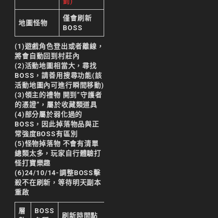
罰)
天堂M 練功點
僅會刷新
天堂M 職業推薦
地圖怪物
BOSS
天堂M職業推薦
(1)遊戲角色登出或者離線，
將會自動回到村莊內
天堂M裝備推薦
(2)活動地圖相當大，尋找
BOSS，請善用搜尋功能(該
天堂M 騎士
活動地圖內可進行瞬間移動)
(3)
領主的禮物 開到”守護者
天堂M騎士
的憑證”，屬於收藏類道具
天堂M 騎士攻略
(4)
部分屬於弱化過的
BOSS，因此掉落物品與正
技能組合
常強度BOSS有區別
(5)
怪物掉落物 不會有清單
歐林挑戰
私服
總類太多，
玩家自行體驗打
怪打寶樂趣
角色推薦
遊戲
(6)
24/10/14-調整BOSS擊
殺不在刷新，等待明天副本
리니지M
重啟
리니지M 공략
層
BOSS
刷新時間點