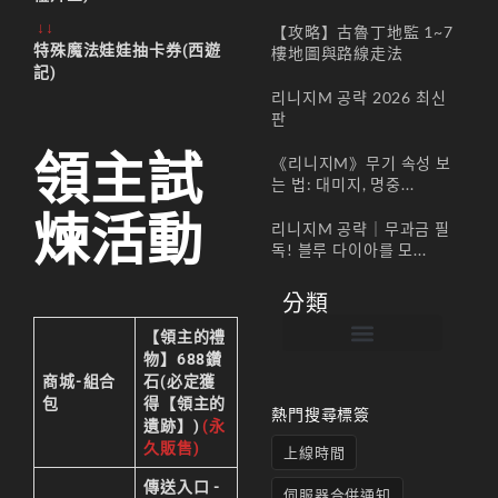
↓↓
【攻略】古魯丁地監 1~7
特殊魔法娃娃抽卡券(西遊
樓地圖與路線走法
記)
리니지M 공략 2026 최신
판
領主試
《리니지M》무기 속성 보
는 법: 대미지, 명중...
煉活動
리니지M 공략｜무과금 필
독! 블루 다이아를 모...
分類
【領主的禮
物】688鑽
帳號註冊 / 회원가입
遊戲下載 / 다운로드
最新公告 / 공지사항
遊戲介紹/게임소개
合作夥伴 / 파트너
商城-組合
石(必定獲
包
得【領主的
熱門搜尋標簽
遺跡】)
(永
久販售)
上線時間
傳送入口 -
伺服器合併通知