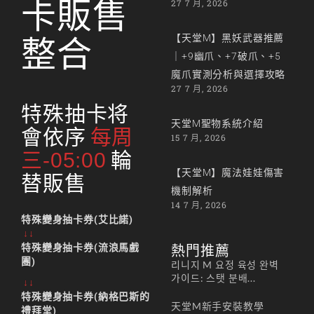
卡販售
27 7 月, 2026
【天堂M】黑妖武器推薦
整合
｜+9幽爪、+7破爪、+5
魔爪實測分析與選擇攻略
27 7 月, 2026
特殊抽卡将
天堂M聖物系統介紹
會依序
每周
15 7 月, 2026
三-05:00
輪
【天堂M】魔法娃娃傷害
替販售
機制解析
14 7 月, 2026
特殊變身抽卡券(艾比諾)
↓↓
特殊變身抽卡券(流浪馬戲
熱門推薦
團)
리니지 M 요정 육성 완벽
가이드: 스탯 분배...
↓↓
特殊變身抽卡券(納格巴斯的
天堂M新手安裝教學
禮拜堂)