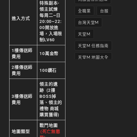
特殊副本-
領主試煉
全職業
台服
每周二~日
進入方式
20:00~22:
台灣天堂M
00開放進
場，入場限
天堂M
制LV60
天堂M 任務指南
1樓傳送師
10萬金幣
費用
天堂M 地圖大全
2樓傳送師
天堂M妖精
100鑽石
費用
天堂M 打寶
領主的遺
跡 (2摟
天堂M 攻略
3樓傳送師
BOSS掉
費用
落、領主的
天堂M攻略
禮物 商城
購買獲得)
天堂M 無課
戰鬥地圖
天堂M私服上線
地圖類型
(死亡無懲