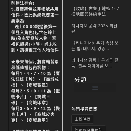
則無法存倉)
【攻略】古魯丁地監 1~7
5.累積禮包並非帳號共用
樓地圖與路線走法
信件，因此系統派發第一
要素為:
리니지M 공략 2026 최신
晚上00:00點過後第一
판
個登入角色(包含在線上
時)為主要發放人物，若
《리니지M》무기 속성 보
禮包超過1小時，尚未收
는 법: 대미지, 명중...
到，請檢查其他人物信件
리니지M 공략｜무과금 필
★未來每個月將會輪替累
독! 블루 다이아를 모...
積儲值禮包內容物：
每月1、4、7、10 為【魔
分類
法娃娃卡片】、【商城戒
指】、【商城徽章】
每月2、5、8、11 為【聖
物卡片】、【商城耳
帳號註冊 / 회원가입
遊戲下載 / 다운로드
最新公告 / 공지사항
遊戲介紹/게임소개
合作夥伴 / 파트너
環】、【商城印章】
每月3、6、9、12 為【變
熱門搜尋標簽
身卡片】、【商城皮夾
上線時間
克】、【商城肩甲】
伺服器合併通知