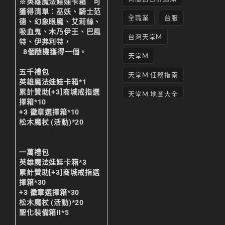
※英雄魔法娃娃卡箱 可
獲得清單：巫妖、騎士范
全職業
台服
德、幻象眼魔、艾莉絲、
吸血鬼、木乃伊王、巴風
台灣天堂M
特、伊弗利特，
8個隨機獲得一個。
天堂M
五千禮包
天堂M 任務指南
英雄魔法娃娃卡箱*1
累計贊助[+3]商城戒指選
天堂M 地圖大全
擇箱*10
+3 徽章選擇箱*10
天堂M妖精
松木魔杖 (活動)*20
天堂M 打寶
天堂M 攻略
一萬禮包
英雄魔法娃娃卡箱*3
天堂M攻略
累計贊助[+3]商城戒指選
擇箱*30
天堂M 無課
+3 徽章選擇箱*30
松木魔杖 (活動)*20
天堂M私服上線
聖化裝備箱II*5