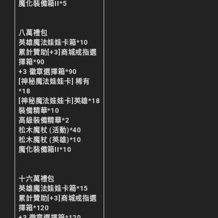
魔化裝備箱II*5
리니지m 광전사
리니지M 뇌신 전직 공
八萬禮包
략
英雄魔法娃娃卡箱*10
累計贊助[+3]商城戒指選
리니지M 마검사 전직
擇箱*90
+3 徽章選擇箱*90
리니지M 무과금
[神秘魔法娃娃卡] 稀有
리니지M 무기
*18
[神秘魔法娃娃卡]英雄*18
리니지M 바하
裝備精華*10
高級裝備精華*2
리니지M 사냥
松木魔杖 (活動)*40
松木魔杖 (英雄)*10
리니지M 사냥터
魔化裝備箱II*10
리니지M 신입 가이드
十六萬禮包
리니지M 아덴 생존 가
英雄魔法娃娃卡箱*15
이드
累計贊助[+3]商城戒指選
擇箱*120
리니지M 업데이트
+3 徽章選擇箱*120