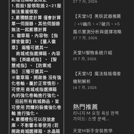
27 7 月, 2026
1.假設1服領取過 2~21服
無法重複領取
【天堂M】黑妖武器推薦
2.累積額度計算 僅會計算
單一伺服器，其他伺服器
｜+9幽爪、+7破爪、+5
無法一起累積計算
魔爪實測分析與選擇攻略
3. 徽章箱，內容物:【指
27 7 月, 2026
揮官徽章】、【獵人徽
章】 兩種可選其一
天堂M聖物系統介紹
商城戒指選擇箱，內容
15 7 月, 2026
物:【英雄戒指】、【智
慧戒指】、【防禦戒
指】 三種可選其一
【天堂M】魔法娃娃傷害
※
徽章箱，開啟後 沒有強
機制解析
化卷軸，屬於正常情形
，
14 7 月, 2026
可使用 商城戒指選擇箱
內的強化卷軸進行強化。
目前所有商城飾品，皆
熱門推薦
可使用 閃耀的裝備強化卷
리니지 M 요정 육성 완벽
軸 進行強化
。
가이드: 스탯 분배...
4.累積禮包可以存放倉
庫，不影響本尊使用 (若
天堂M新手安裝教學
開啟商城選擇箱、水晶箱