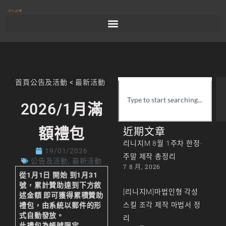
首頁
公告及活動
<
最新活動
2026/1月滿
額禮包
近期文章
리니지M 8월 1주차 한정·
19/01/2026
주말 제작 총정리
公告及活動
,
最新活動
7 8 月, 2026
從1月1日 開始 到1月31
號，累計贊助達到下方敘
[리니지M]마법인형 각성
述金額 即可獲得累積贊助
스킬 조각 제작 마법서 정
禮包，由系統以郵件的形
式自動發放。
리
此禮包為帳號限定