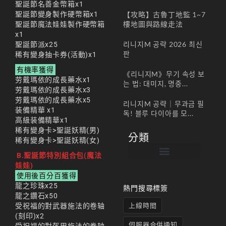
聖誕節名善金幣箱x1
聖誕節變身製作硬幣箱x1
【攻略】古魯丁地監 1~7
樓地圖與路線走法
聖誕節魔法娃娃製作硬幣箱
x1
리니지M 공략 2026 최신
聖誕節派x25
판
稀有變身抽卡券(活動)x1
有機率獲得
《리니지M》무기 속성 보
劳戴瑪依的成長藥水x1
는 법: 대미지, 명중...
劳戴瑪依的成長藥水x3
劳戴瑪依的成長藥水x5
리니지M 공략｜무과금 필
装備精華 x1
독! 블루 다이아를 모...
高級装備精華x1
稀有變身卡>聖誕妖精(男)
分類
稀有變身卡>聖誕妖精(女)
B.聖誕節特別組合包(魔法
娃娃)
帳號註冊 / 회원가입
遊戲下載 / 다운로드
最新公告 / 공지사항
遊戲介紹/게임소개
合作夥伴 / 파트너
使用後百分百獲得
龍之珍珠x25
熱門搜尋標簽
龍之鑽石x50
上線時間
受祝福的對武器施法的卷轴
(刻印)x2
伺服器合併通知