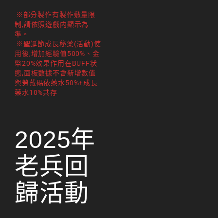
리니지M 요정
※部分製作有製作敷量限
制,請依照遊戲内顯示為
리니지M 장비 추천
準。
※聖誕節成長秘薬(活動)使
리니지M 직업 추천
用後,增加經驗值500%、金
幣20%效果作用在BUFF状
리니지M 클래스 체인
態,面板數據不會新增數值
지 뇌신
與勞戴碼依藥水50%+成長
藥水10%共存
리니지M 파밍
서버-합병-공지
2025年
老兵回
歸活動