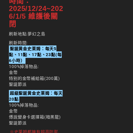
時間：
天堂M 練功點
2025/12/24~202
天堂M 職業推薦
6/1/5 維護後關
閉
天堂M職業推薦
刷新地點:夢幻之島
天堂M裝備推薦
刷新時間:
天堂M 騎士
聖誕黄金史莱姆：每天5
點、11點、17點、23點(每
天堂M騎士
6小時）
100%掉落物品:
天堂M 騎士攻略
金幣
特别的金幣補給箱(200萬)
技能組合
聖誕節派
歐林挑戰
私服
超級聖誕黄金史莱姆：每天
20點
角色推薦
遊戲
100%掉落物品:
金幣
리니지M
傅說變身卡選擇箱(暗黑龍)
聖誕節派
리니지M 공략
※史莱姆都擁有超高防禦,