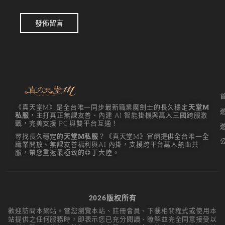
發佈留言
《真天堂M》是全台唯一同步最新職業魔劍士的長久穩定
天堂M
私服
，主打真正無課友善、內建 AI 智能掛機與萬人三國跨服激
戰，完美支援 PC 與雙平台互通！
尋找長久穩定的
天堂M私服
？《真天堂M》官網提供全台唯一全
職業開放、無課友善福利與AI 內掛，支援跨平台萬人熱血共
服，帶您重返最極致的亞丁大陸。
2026版权所有
歡迎訪問本網站。當您瀏覽本站、註冊會員、下載相關程式或使用本
站提供之任何服務時，即表示您已充分閱讀、瞭解並完全同意接受以