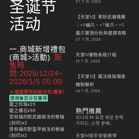
圣诞节
27 7 月, 2026
【天堂M】黑妖武器推薦
活动
｜+9幽爪、+7破爪、+5
魔爪實測分析與選擇攻略
27 7 月, 2026
一.商城新增禮包
天堂M聖物系統介紹
(商城>活動)
販
15 7 月, 2026
售時
間:2025/12/24~
【天堂M】魔法娃娃傷害
2026/1/5 05:00
機制解析
14 7 月, 2026
A.聖誕節特別組合包(變身)
使用後百分百獲得
龍之珍珠x25
熱門推薦
龍之鑽石x50
受祝福的對武器施法的卷轴
리니지 M 요정 육성 완벽
(刻印)x2
가이드: 스탯 분배...
受祝福的對盔甲施法的卷轴
(刻印)x2
天堂M新手安裝教學