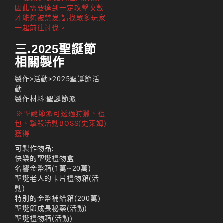
리니지m 광전사
因此需要達到一定攻撃次數
才能夠被禁发,請找眾多玩家
리니지M 뇌신 전직 공
一起前往讨伐。
략
三.2025聖誕節
리니지M 마검사 전직
相關製作
리니지M 무과금
製作>活動>2025聖誕節活
動
리니지M 무기
製作材料:聖誕節派
리니지M 바하
※聖誕節派可透過狩獵、禮
包、撃殺活動BOSS(史莱姆)
리니지M 사냥
獲得
可製作物品:
리니지M 사냥터
快樂的聖誕禮物盒
리니지M 신입 가이드
名響金幣箱(1萬~20萬)
聖誕老人的卡片禮物箱(活
리니지M 아덴 생존 가
動)
이드
特别的金幣補給箱(200萬)
聖誕節成長秘薬(活動)
리니지M 업데이트
聖誕禮物箱(活動)