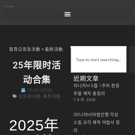
首頁
公告及活動
<
最新活動
25年限时活
动合集
近期文章
리니지M 8월 1주차 한정·
19/01/2026
주말 제작 총정리
公告及活動
,
最新活動
7 8 月, 2026
[리니지M]마법인형 각성
2025年
스킬 조각 제작 마법서 정
리