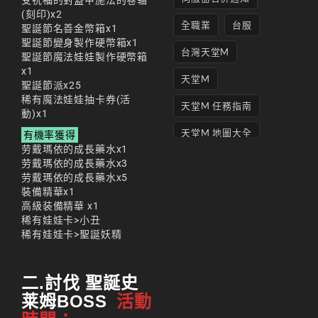
受祝福的對盔甲施法的卷轴
(刻印)x2
全職業
台服
聖誕節名善金幣箱x1
聖誕節變身製作硬幣箱x1
台灣天堂M
聖誕節魔法娃娃製作硬幣箱
x1
天堂M
聖誕節派x25
稀有魔法娃娃抽卡券(活
天堂M 任務指南
動)x1
天堂M 地圖大全
有機率獲得
劳戴瑪依的成長藥水x1
天堂M妖精
劳戴瑪依的成長藥水x3
劳戴瑪依的成長藥水x5
天堂M 打寶
裝備精華x1
高級装備精華 x1
天堂M 攻略
稀有娃娃卡>小丑
稀有娃娃卡>聖誕妖精
天堂M攻略
天堂M 無課
二.討伐 聖誕史
天堂M私服上線
莱姆BOSS
活動