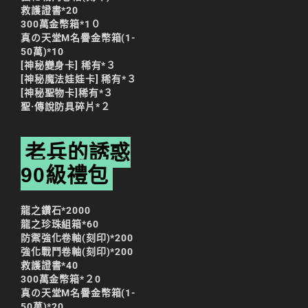
救護證書*20
300萬金幣箱*1０
真の天堂M名譽金幣箱(1-
50萬)*10
[神秘變身卡] 稀有*３
[神秘魔法娃娃卡] 稀有*３
[神秘聖物卡]稀有*３
聖·傳說防具碎片*２
老兵的誘惑
90級禮包
龍之鑽石*2000
龍之珍珠組箱*60
防禦強化卷軸(刻印)*200
強化戰鬥卷軸(刻印)*200
救護證書*40
300萬金幣箱*２0
真の天堂M名譽金幣箱(1-
50萬)*20