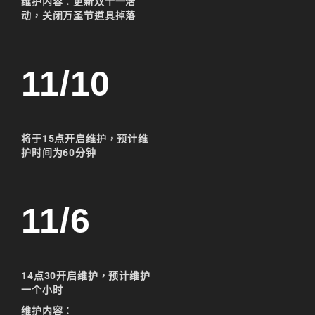
维护内容：更新双十一活
天堂M 練功點
动，关闭万圣节道具掉落
天堂M 職業推薦
天堂M職業推薦
11/10
天堂M裝備推薦
天堂M 騎士
天堂M騎士
将于15点
开启维护，预计维
护时间为60分钟
天堂M 騎士攻略
技能組合
11/6
歐林挑戰
私服
角色推薦
遊戲
리니지M
14点30开启维护，预计维护
一个小时
리니지M 공략
维护内容：