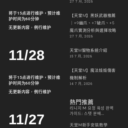
27 7 月, 2026
将于15点进行维护，预计维
【天堂M】黑妖武器推薦
护时间为60分钟
｜+9幽爪、+7破爪、+5
无更新内容
，
例行维护
魔爪實測分析與選擇攻略
27 7 月, 2026
11/28
天堂M聖物系統介紹
15 7 月, 2026
【天堂M】魔法娃娃傷害
将于15点进行维护，预计维
機制解析
护时间为60分钟
14 7 月, 2026
无更新内容
，
例行维护
熱門推薦
리니지 M 요정 육성 완벽
가이드: 스탯 분배...
11/27
天堂M新手安裝教學