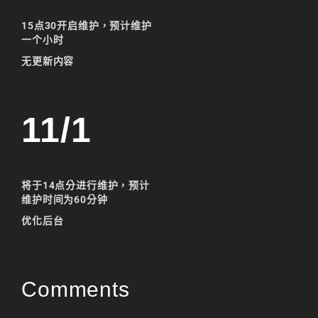
리니지M 요정
1
5
点30开启维护，预计维护
一个小时
리니지M 장비 추천
无更新内容
리니지M 직업 추천
리니지M 클래스 체인
지 뇌신
11/1
리니지M 파밍
서버-합병-공지
将于14点分进行维护，预计
维护时间为60分钟
优化后台
Comments