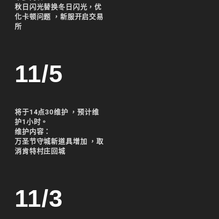
리니지m 광전사
秋日闪光替换冬日闪光，优
化卡顿问题 ，新服开启交易
리니지M 뇌신 전직 공
所
략
리니지M 마검사 전직
11/5
리니지M 무과금
리니지M 무기
리니지M 바하
将于14点30维护 ，预计维
护1小时。
리니지M 사냥
维护内容：
万圣节守城新道具增加 ，取
리니지M 사냥터
消肯特村庄回城
리니지M 신입 가이드
리니지M 아덴 생존 가
11/3
이드
리니지M 업데이트