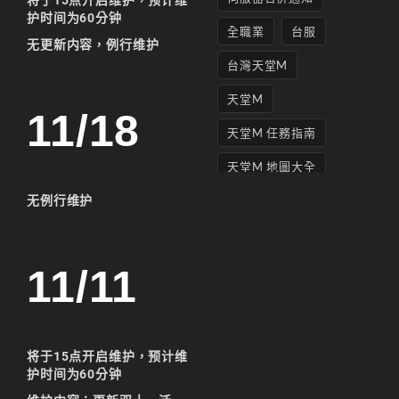
将于15点
开启维护，预计维
护时间为60分钟
全職業
台服
无更新内容
，
例行维护
台灣天堂M
天堂M
11/18
天堂M 任務指南
天堂M 地圖大全
无例行维护
天堂M妖精
天堂M 打寶
天堂M 攻略
11/11
天堂M攻略
天堂M 無課
将于15点
开启维护，预计维
天堂M私服上線
护时间为60分钟