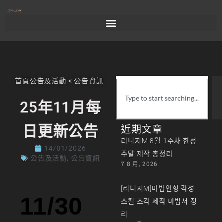
首頁
公告及活動
<
公告資訊
25年11月每
日更新公告
近期文章
리니지M 8월 1주차 한정·
14/01/2026
주말 제작 총정리
公告及活動
,
公告資訊
7 8 月, 2026
[리니지M]마법인형 각성
11/30
스킬 조각 제작 마법서 정
리