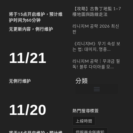
【攻略】古魯丁地監 1~7
樓地圖與路線走法
将于15点
开启维护，预计维
护时间为60分钟
리니지M 공략 2026 최신
无更新内容
，
例行维护
판
《리니지M》무기 속성 보
는 법: 대미지, 명중...
11/21
리니지M 공략｜무과금 필
독! 블루 다이아를 모...
分類
无例行维护
帳號註冊 / 회원가입
遊戲下載 / 다운로드
最新公告 / 공지사항
遊戲介紹/게임소개
合作夥伴 / 파트너
11/20
熱門搜尋標簽
上線時間
伺服器合併通知