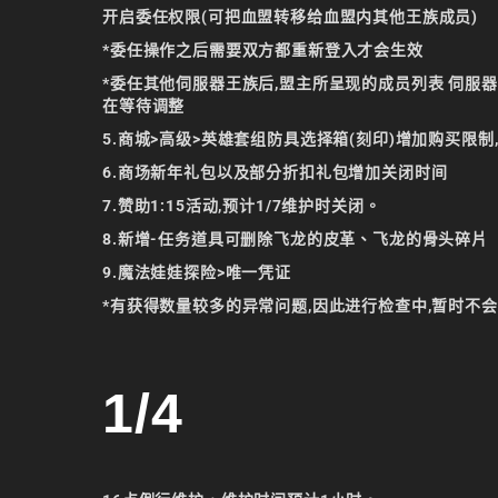
开启委任权限(可把血盟转移给血盟内其他王族成员)
*委任操作之后需要双方都重新登入才会生效
*委任其他伺服器王族后,盟主所呈现的成员列表 伺服
在等待调整
5.商城>高级>英雄套组防具选择箱(刻印)增加购买限制
6.商场新年礼包以及部分折扣礼包增加关闭时间
7.赞助1:15活动,预计1/7维护时关闭。
8.新增-任务道具可删除飞龙的皮革、飞龙的骨头碎片
9.魔法娃娃探险>唯一凭证
*有获得数量较多的异常问题,因此进行检查中,暂时不
1/4