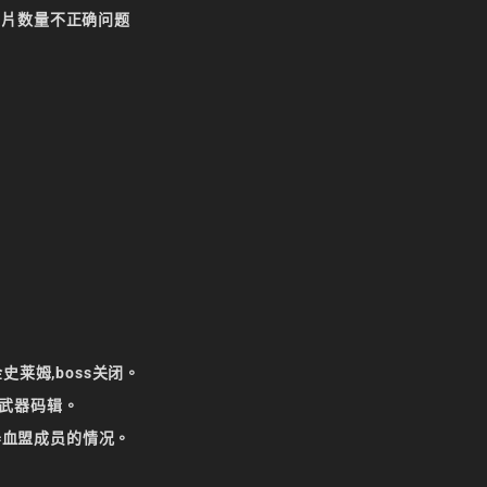
得碎片数量不正确问题
莱姆,boss关闭。
说武器码辑。
服器血盟成员的情况。