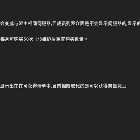
器会变成与盟主相同伺服器,但成员列表介面是不会显示伺服器的,显示
,每月可购买50次,1/5维护后重置购买数量。
会显示出在在可获得清单中,目前探险取代的是可以获得英雄凭证