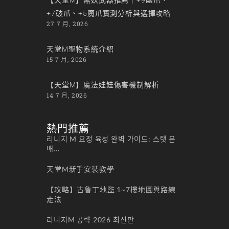
+7破爪、+5魔爪實測分析與選擇攻略
27 7 月, 2026
天堂M聖物系統介紹
15 7 月, 2026
【天堂M】魔法娃娃傷害機制解析
14 7 月, 2026
熱門推薦
리니지 M 요정 육성 완벽 가이드: 스탯 분
배...
天堂M新手安裝教學
【攻略】古魯丁地監 1~7樓地圖與路線
走法
리니지M 공략 2026 최신판