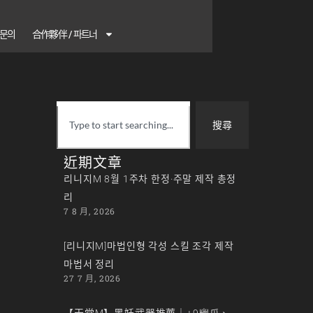
1 문의
合作夥伴 / 파트너
搜尋
近期文章
리니지M 8월 1주차 한정·주말 제작 총정
리
7 8 月, 2026
[리니지M]마법인형 각성 스킬 조각 제작
마법서 정리
27 7 月, 2026
【天堂M】黑妖武器推薦｜+9幽爪、