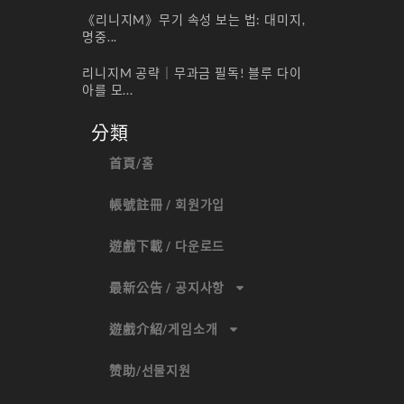
《리니지M》무기 속성 보는 법: 대미지,
명중...
리니지M 공략｜무과금 필독! 블루 다이
아를 모...
分類
首頁/홈
帳號註冊 / 회원가입
遊戲下載 / 다운로드
最新公告 / 공지사항
遊戲介紹/게임소개
赞助/선물지원