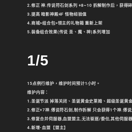
2.修正 神.传说符石剑系列 +8~10 拆解制作后，获
3.提高 暗影神殿4F 怪物经验值
4.商城>组合包>领主的礼物箱 重新上架
5.装备组合效果(传说 圣、魔、神)系列增加
1/5
15点例行维护，维护时间预计1小时。
维护内容：
1.圣诞节派 掉落关闭、圣诞黄金史莱姆、超级圣诞黄金史
2.修正+7神.傅说符石剑,制作拆解 只会获得1个神.傅
3.修复合并伺服器,血盟盟主,无法驱逐/委任,其他伺
4.新增-血盟【盟主】