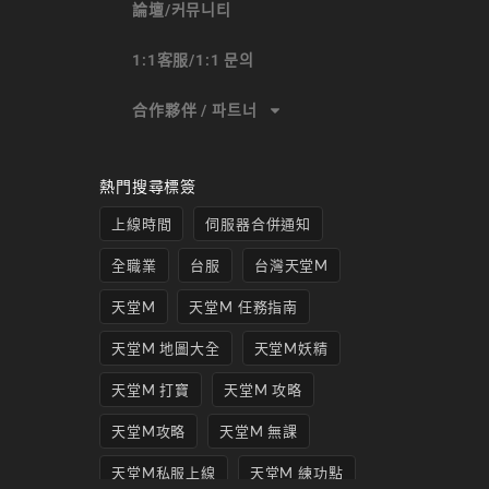
論壇/커뮤니티
1:1客服/1:1 문의
合作夥伴 / 파트너
熱門搜尋標簽
上線時間
伺服器合併通知
全職業
台服
台灣天堂M
天堂M
天堂M 任務指南
天堂M 地圖大全
天堂M妖精
天堂M 打寶
天堂M 攻略
天堂M攻略
天堂M 無課
天堂M私服上線
天堂M 練功點