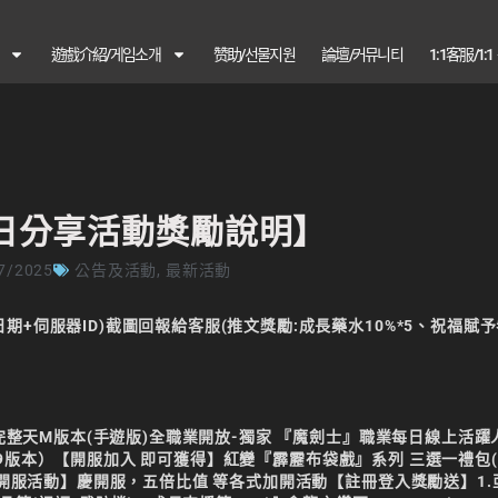
遊戲介紹/게임소개
赞助/선물지원
論壇/커뮤니티
1:1客服/1:
每日分享活動獎勵說明】
7/2025
公告及活動
,
最新活動
+伺服器ID)截圖回報給客服(推文獎勵:成長藥水10%*5、祝福賦予
』完整天M版本(手遊版)全職業開放-獨家 『魔劍士』職業每日線上活躍
電7、9版本）【開服加入 即可獲得】紅變『霹靂布袋戲』系列 三選一禮包(
【開服活動】慶開服，五倍比值 等各式加開活動【註冊登入獎勵送】1.