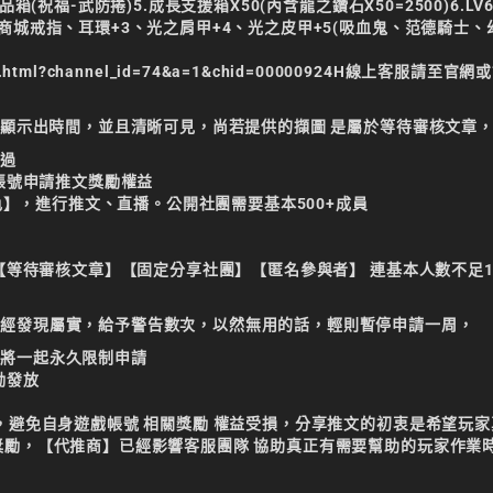
(祝福-武防捲)5.成長支援箱X50(內含龍之鑽石X50=2500)6.LV
商城戒指、耳環+3、光之肩甲+4、光之皮甲+5(吸血鬼、范德騎士、
er.html?channel_id=74&a=1&chid=000009
24H線上客服請至官網
可顯示出時間，並且清晰可見，尚若提供的擷圖 是屬於等待審核文章
通過
該帳號申請推文獎勵權益
角色】，進行推文、直播。公開社團需要基本500+成員
】【等待審核文章】【固定分享社團】【匿名參與者】 連基本人數不足1
若經發現屬實，給予警告數次，以然無用的話，輕則暫停申請一周，
都將一起永久限制申請
勵發放
，避免自身遊戲帳號 相關獎勵 權益受損，分享推文的初衷是希望玩
獎勵，【代推商】已經影響客服團隊 協助真正有需要幫助的玩家作業
封