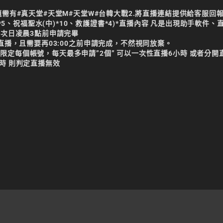
需有#真天堂#天堂M#天堂W#台韓大戰2.將直播連結提供給客服回報
*5、祝福聖水(中)*10、救護證書*4)*直播內容 凡是出現助手軟件、
再次日凌晨3點前申請完畢
為2/15的直播，且需要再03:00之前申請完成，不然視同放棄。
定每個帳號，每天最多申請”2個” 可以一次性直播6小時 或者分開
時 則判定直播無效