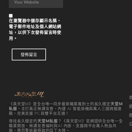
在
瀏覽器
中儲存顯示名稱、
電子郵件地址及個人網站網
址，以供下次發佈留言時使
用。
發佈留言
《真天堂M》是全台唯一同步最新職業魔劍士的長久穩定
天堂M
私服
，主打真正無課友善、內建 AI 智能掛機與萬人三國跨服激
戰，完美支援 PC 與雙平台互通！
尋找長久穩定的
天堂M私服
？《真天堂M》官網提供全台唯一全
職業開放、無課友善福利與AI 內掛，支援跨平台萬人熱血共
服，帶您重返最極致的亞丁大陸。