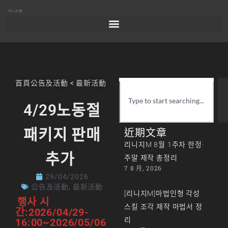
首頁
公告及活動
<
最新活動
4/29노동절
패키지 판매
近期文章
리니지M 8월 1주차 한정·
추가
주말 제작 총정리
7 8 月, 2026
29/04/2026
公告及活動
,
最新活動
[리니지M]마법인형 각성
행사 시
스킬 조각 제작 마법서 정
간:2026/04/29-
리
16:00~2026/05/06