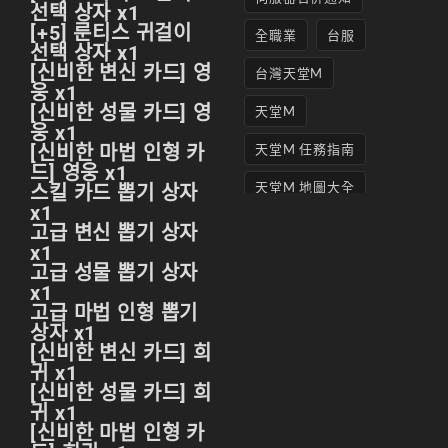
선택 상자 x1
[+5] 룬티스 귀걸이
全職業
台服
선택 상자 x1
[신비한 변신 카드] 영
台灣天堂M
웅 x1
[신비한 성물 카드] 영
天堂M
웅 x1
[신비한 마법 인형 카
天堂M 任務指南
드] 영웅 x1
天堂M 地圖大全
스킬 카드 뽑기 상자
x1
天堂M妖精
고급 변신 뽑기 상자
x1
天堂M 打寶
고급 성물 뽑기 상자
x1
天堂M 攻略
고급 마법 인형 뽑기
상자 x1
天堂M攻略
[신비한 변신 카드] 희
귀 x1
天堂M 無課
[신비한 성물 카드] 희
귀 x1
天堂M私服上線
[신비한 마법 인형 카