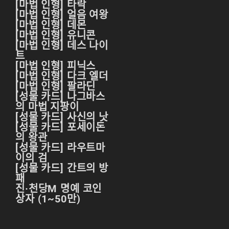
[마법 인형] 타락
리니지M 요정
[마법 인형] 얼음 여왕
[마법 인형] 데몬
리니지M 장비 추천
[마법 인형] 유니콘
[마법 인형] 데스 나이
리니지M 직업 추천
트
[마법 인형] 피닉스
리니지M 클래스 체인
[마법 인형] 다크 엘더
지 뇌신
[마법 인형] 팔라딘
[성물 카드] 나그바스
리니지M 파밍
의 마법 지팡이
[성물 카드] 사신의 낫
서버-합병-공지
[성물 카드] 포세이돈
의 왕관
[성물 카드] 라우트마
이의 검
[성물 카드] 간트의 방
패
진·천당M 명예 코인
상자 (1~50만)