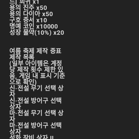
드] 희귀 x1
天堂M 練功點
용의 진주 x50
용의 다이아 x50
天堂M 職業推薦
구호 증서 x10
명예 코인 x10000
天堂M職業推薦
성장 물약(10%) x20
天堂M裝備推薦
天堂M 騎士
여름 축제 제작 증표
제작 목록
天堂M騎士
(일부 아이템은 계정
당 제작 횟수 제한 있
天堂M 騎士攻略
음, 게임 내 표시 기준
으로 확인)
技能組合
신·전설 무기 선택 상
자
歐林挑戰
私服
신·전설 방어구 선택
상자
角色推薦
遊戲
마·전설 무기 선택 상
자
리니지M
마·전설 방어구 선택
상자
리니지M 공략
성화 장비 상자 II