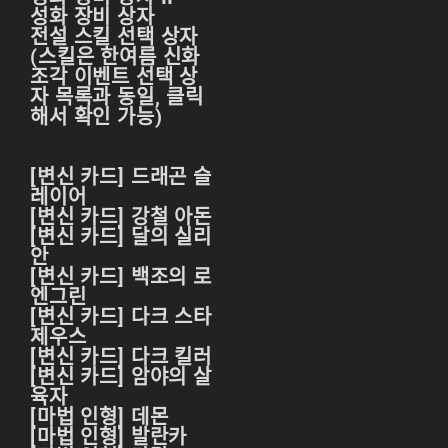
성화 장비 상자
리니지m 광전사
전설 스킬 선택 상자
리니지M 뇌신 전직 공
(스킬은 한여름 신화
략
조각 이벤트 선택 상
자 목록과 동일,
클릭
리니지M 마검사 전직
해서 확인 가능
)
리니지M 무과금
[변신 카드] 드래곤 슬
리니지M 무기
레이어
[변신 카드] 강철 아돈
리니지M 바하
[변신 카드] 달의 실리
안
리니지M 사냥
[변신 카드] 백조의 로
엔그린
리니지M 사냥터
[변신 카드] 다크 스타
제우스
리니지M 신입 가이드
[변신 카드] 다크 킬러
[변신 카드] 암야의 살
리니지M 아덴 생존 가
육자
이드
[마법 인형] 데몬
[마법 인형] 발란카
리니지M 업데이트