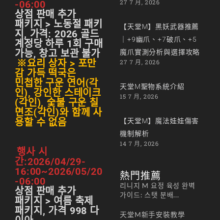
27 7 月, 2026
-06:00
상점 판매 추가
패키지 > 노동절 패키
【天堂M】黑妖武器推薦
지, 가격: 2026 골드
｜+9幽爪、+7破爪、+5
계정당 하루 1회 구매
가능, 창고 보관 불가
魔爪實測分析與選擇攻略
※요리 상자 > 포만
27 7 月, 2026
감 가득 떡국은
민첩한 구운 연어(각
天堂M聖物系統介紹
인), 강인한 스테이크
15 7 月, 2026
(각인), 숯불 구운 칠
면조(각인)와 함께 사
용할 수 없음
【天堂M】魔法娃娃傷害
機制解析
14 7 月, 2026
행사 시
간:2026/04/29-
16:00~2026/05/20
熱門推薦
-06:00
리니지 M 요정 육성 완벽
상점 판매 추가
가이드: 스탯 분배...
패키지 > 여름 축제
패키지, 가격 998 다
天堂M新手安裝教學