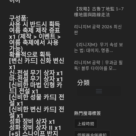
이아
【攻略】古魯丁地監 1~7
樓地圖與路線走法
구성품:
사용 시 반드시 획득
리니지M 공략 2026 최신
여름 축제 제작 증표
판
x1 (제작 > 이벤트 >
여름 축제에서 사용
《리니지M》무기 속성 보
가능)
는 법: 대미지, 명중...
확률적으로 획득
[변신 카드] 신화 변신
리니지M 공략｜무과금 필
x1
독! 블루 다이아를 모...
신·전설 무기 상자 x1
마·전설 무기 상자 x1
分類
[신비한 마법 인형 카
드] 전설 x1
[신비한 성물 카드] 전
帳號註冊 / 회원가입
遊戲下載 / 다운로드
最新公告 / 공지사항
遊戲介紹/게임소개
合作夥伴 / 파트너
설 x1
[신비한 변신 카드] 전
熱門搜尋標簽
설 x1
성화 장비 상자 x1
上線時間
성화 장비 상자 II x1
[+5] 스나이프 반지
伺服器合併通知