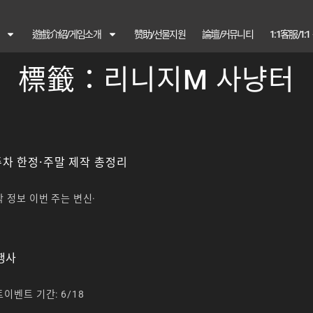
遊戲介紹/게임소개
赞助/선물지원
論壇/커뮤니티
1:1客服/1:
標籤：리니지M 사냥터
주차 한정·주말 제작 총정리
작 정보 이번 주는 변신·
 행사
트이벤트 기간: 6/18