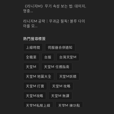
《리니지M》무기 속성 보는 법: 대미지,
명중...
리니지M 공략｜무과금 필독! 블루 다이
아를 모...
熱門搜尋標簽
上線時間
伺服器合併通知
全職業
台服
台灣天堂M
天堂M
天堂M 任務指南
天堂M 地圖大全
天堂M妖精
天堂M 打寶
天堂M 攻略
天堂M攻略
天堂M 無課
天堂M私服上線
天堂M 練功點