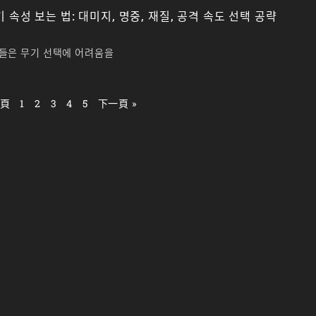
속성 보는 법: 대미지, 명중, 재질, 공격 속도 선택 공략
들은 무기 선택에 어려움을
一頁
1
2
3
4
5
下一頁 »