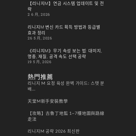
【리니지M】연금 시스템 업데이트 및 전
략
2 6 月, 2026
리니지M 변신 카드 획득 방법과 등급별
효과 정리
26 5 月, 2026
《리니지M》무기 속성 보는 법: 대미지,
명중, 재질, 공격 속도 선택 공략
19 5 月, 2026
熱門推薦
리니지 M 요정 육성 완벽 가이드: 스탯 분
배...
天堂M新手安裝教學
【攻略】古魯丁地監 1~7樓地圖與路線
走法
리니지M 공략 2026 최신판