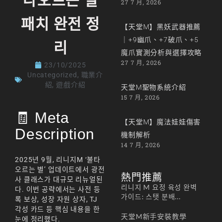
타오르는 별
27 7 月, 2026
패치 완전 정
【天堂M】黑妖武器推薦
｜+9幽爪、+7破爪、+5
리
魔爪實測分析與選擇攻略
27 7 月, 2026
23/10/2025
Uncategorized
,
職業介
紹
,
遊戲介紹
天堂M聖物系統介紹
15 7 月, 2026
🧾 Meta
【天堂M】魔法娃娃傷害
Description
機制解析
14 7 月, 2026
2025년 9월, 리니지M ‘불타
오르는 별’ 업데이트에서 광전
熱門推薦
사 클래스가 대규모 리뉴얼된
리니지 M 요정 육성 완벽
다. 이번 공략에서는 사전 등
가이드: 스탯 분배...
록 보상, 성장 자원 상자, TJ
각성 카드 등 핵심 내용을 한
天堂M新手安裝教學
눈에 정리했다.