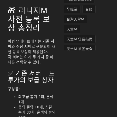
🎁 리니지M
全職業
台服
사전 등록 보
台灣天堂M
상 총정리
天堂M
天堂M 任務指南
이번 업데이트에서는
기존 서
버
와
신장 서버
로 구분되어 사
天堂M 地圖大全
전 등록 보상이 제공된다.
각 서버는 아래 두 가지 중 하
天堂M妖精
나를 선택할 수 있다.
天堂M 打寶
✅ 기존 서버 – 드
루가의 보급 상자
天堂M 攻略
天堂M攻略
구성품:
최고급 뽑기 2회, 룬석
天堂M 無課
1개
용의 물약 10개, 스킬
天堂M私服上線
뽑기 33회, 순백의 물약