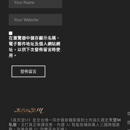
在
瀏覽器
中儲存顯示名稱、
電子郵件地址及個人網站網
址，以供下次發佈留言時使
用。
發佈留言
《真天堂M》是全台唯一同步最新職業魔劍士的長久穩定
天堂M
私服
，主打真正無課友善、內建 AI 智能掛機與萬人三國跨服激
戰，完美支援 PC 與雙平台互通！