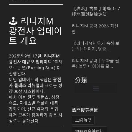
【攻略】古魯丁地監 1~7
樓地圖與路線走法
🕹️ 리니지M
리니지M 공략 2026 최신
광전사 업데이
판
트 개요
《리니지M》무기 속성 보
는 법: 대미지, 명중...
2025년 9월 17일,
리니지M
리니지M 공략｜무과금 필
광전사 대규모 업데이트
‘불타
독! 블루 다이아를 모...
오르는 별(Burning Star)’이
진행된다.
分類
이번 업데이트의 핵심은
광전
사 클래스 리뉴얼
과 새로운 성
장 보상 시스템이다.
패치 이후 전투 밸런스, 성장
帳號註冊 / 회원가입
遊戲下載 / 다운로드
最新公告 / 공지사항
遊戲介紹/게임소개
合作夥伴 / 파트너
속도, 클래스별 역할이 대폭
강화되며, 신규 유저와 복귀
熱門搜尋標簽
유저 모두가 참여하기 좋은 시
上線時間
점으로 평가된다.
伺服器合併通知