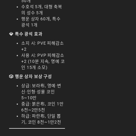
50개
天堂M 練功點
수호석 5개, 대형 축복
의 성수 5개
天堂M 職業推薦
행운 상자 60개, 특수
天堂M職業推薦
광석 1개
💎 특수 광석 효과
天堂M裝備推薦
소지 시: PVE 피해감소
天堂M 騎士
+2
사용 시: PVP 피해감소
天堂M騎士
+2 (10분 지속, 명예 코
인 15개 소모)
天堂M 騎士攻略
🎲 행운 상자 보상 구성
技能組合
상급: 보라布, 명예·변
신·인형·성물 코인
歐林挑戰
私服
5~10만
중급: 붉은布, 코인 1만
角色推薦
遊戲
6천~2만5천
하급: 파란布, 단일 뽑
리니지M
기, 코인 8천~1만2천
리니지M 공략