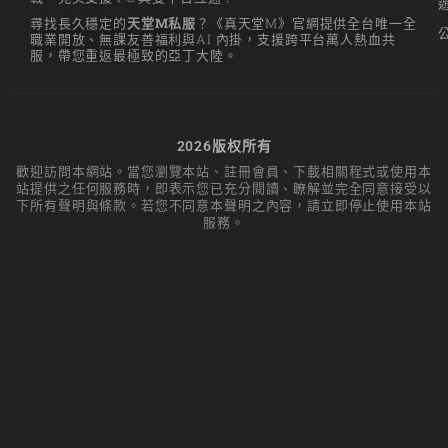
尋找長久穩定的
天堂M私服
？《真天堂M》官網提供全台唯一全
職業開放、無課友善福利與AI 內掛，支援跨平台萬人熱血共
服，帶您重返最極致的亞丁大陸。
2026版权所有
歡迎訪問本網站。當您瀏覽本站、註冊會員、下載相關程式或使用本
站提供之任何服務時，即表示您已充分閱讀、瞭解並完全同意接受以
下所有聲明與條款。若您不同意本聲明之內容，請立即停止使用本站
服務。