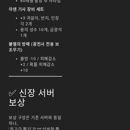
80레벨 달성 후 사라짐
리니지M 요정
아덴 기사 장비 세트
리니지M 장비 추천
+3 귀걸이, 반지, 인장
각 2개
리니지M 직업 추천
용의 성수 10개, 금광석
1개
리니지M 클래스 체인
불멸의 방패 (광전사 전용 보
지 뇌신
조무기)
리니지M 파밍
물방 -10 / 피해감소
+2 / 확률 피해감소
서버-합병-공지
+10
✅ 신장 서버
보상
보상 구성은 기존 서버와 동일
하나,
‘최고급 뽑기’가 **‘신비한 뽑