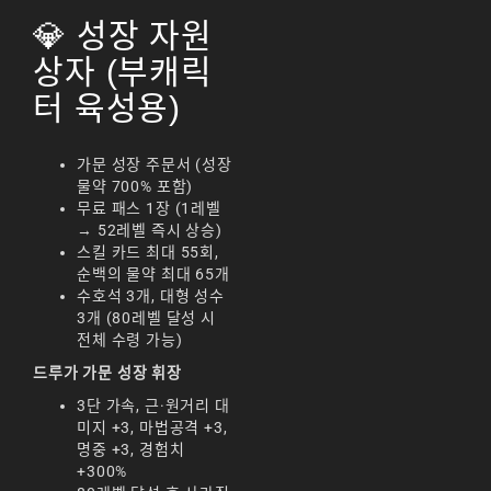
리니지m 광전사
💎 성장 자원
리니지M 뇌신 전직 공
상자 (부캐릭
략
터 육성용)
리니지M 마검사 전직
리니지M 무과금
가문 성장 주문서 (성장
물약 700% 포함)
리니지M 무기
무료 패스 1장 (1레벨
→ 52레벨 즉시 상승)
리니지M 바하
스킬 카드 최대 55회,
순백의 물약 최대 65개
리니지M 사냥
수호석 3개, 대형 성수
3개 (80레벨 달성 시
리니지M 사냥터
전체 수령 가능)
리니지M 신입 가이드
드루가 가문 성장 휘장
3단 가속, 근·원거리 대
리니지M 아덴 생존 가
미지 +3, 마법공격 +3,
이드
명중 +3, 경험치
+300%
리니지M 업데이트